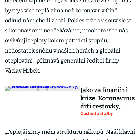
oblečení Alpine Pro. „V současnosti ovlivňuje náš
byznys více teplá zima než koronavir v Číně,
odkud nám chodí zboží. Pokles tržeb v souvislosti
s koronavirem neočekáváme, mnohem více nás
ovlivňují teploty kolem patnácti stupňů,
nedostatek sněhu v našich horách a globální
oteplování,“ přiznává generální ředitel firmy
Václav Hrbek.
Jako za finanční
krize. Koronavirus
drtí cestovky,
přijdou o miliardy
Obchod a služby
„Teplejší zimy mění strukturu nákupů. Naší hlavní