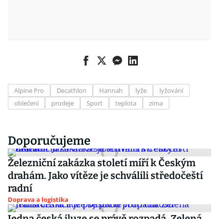
Alpine Pro
Decathlon
Hannah
lyže
lyžování
oblečení
prodeje
Sport
teplota
zima
Doporučujeme
Železniční zakázka století míří k Českým
drahám. Jako vítěze je schválili středočeští
radní
Doprava a logistika
Jedna česká iluze se právě rozpadá. Zelená