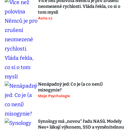
Více než polovina Němců je pro zrušení
neomezené rychlosti. Vláda řekla, co si o
tom myslí
Auto.cz
Nenápadný jed: Co je (a co není)
misogynie?
Moje Psychologie
Synology má „novou“ řadu NASů. Modely
Neo+ lákají výkonem, SSD a vyměnitelnou