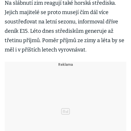
Na slábnutí zim reagují také horská střediska.
Jejich majitelé se proto musejí čím dál více
soustřeďovat na letní sezonu, informoval dříve
deník E15. Léto dnes střediskům generuje až
třetinu příjmů. Poměr příjmů ze zimy a léta by se
měl i v příštích letech vyrovnávat.