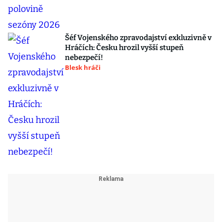
Šéf Vojenského zpravodajství exkluzivně v
Hráčích: Česku hrozil vyšší stupeň
nebezpečí!
Blesk hráči