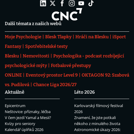
Další témata z našich webů
Moje Psychologie
Blesk Tlapky
Hráči na Blesku
iSport
Fantasy
Spotřebitelské testy
Blesku
Nemovitosti
Psychologika - podcast rozbíjející
psychologické mýty
Fotbalové přestupy
ONLINE
Eventový prostor Level 9
OKTAGON 92: Szabová
vs. Pudilová
Chance Liga 2026/27
Aktuálně
Léto 2026
Epicentrum
Karlovarský filmový festival
Neštovice: příznaky, léčba
2026
V čem jezdí Yamal a Mesii?
Znamení, že jste potkali
Kvízy pro seniory
někoho z minulého života
Kalendář úplňků 2026
Astronomické úkazy 2026: