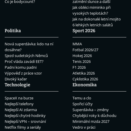
Co je bodycount?
zatmění slunce a další
Jak obléci miminko při
vysokých teplotách?
Jak na dokonalé letní mojito
6 lehkých letních salátů
Politika
Sport 2026
Nová superdávka: kdo na ní
MMA
dosáhne?
Fotbal 2026/27
Sjezd sudetských Němců
Hokej 2026
Proč vláda zavádí EET?
Tenis 2026
Padni komu padni
F1 2026
Výpověď z práce vzor
Atletika 2026
Divoký kačer
Cyklistika 2026
Technologie
Ekonomika
SpaceX na burze
Temu a clo
Nejlepší telefony
Spořicí účty
Nejlepší AI zdarma
Superdávka – změny
Nejlepší chytré hodinky
Chybějící roky k důchodu
Nejlepší VPN – srovnání
Minimální mzda 2027
Netflix filmy a seriály
Vedro v práci