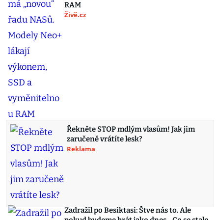
RAM
Živě.cz
Řekněte STOP mdlým vlasům! Jak jim
zaručeně vrátíte lesk?
Reklama
Zadražil po Besiktasi: Štve nás to. Ale