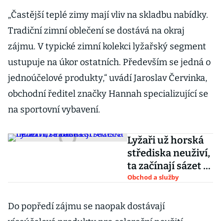
„Častější teplé zimy mají vliv na skladbu nabídky.
Tradiční zimní oblečení se dostává na okraj
zájmu. V typické zimní kolekci lyžařský segment
ustupuje na úkor ostatních. Především se jedná o
jednoúčelové produkty,“ uvádí Jaroslav Červinka,
obchodní ředitel značky Hannah specializující se
na sportovní vybavení.
Lyžaři už horská
střediska neuživí,
ta začínají sázet i
na letní sezónu
Obchod a služby
Do popředí zájmu se naopak dostávají