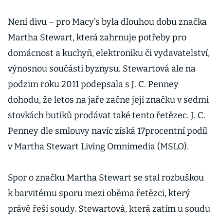
Není divu – pro Macy’s byla dlouhou dobu značka
Martha Stewart, která zahrnuje potřeby pro
domácnost a kuchyň, elektroniku či vydavatelství,
výnosnou součástí byznysu. Stewartová ale na
podzim roku 2011 podepsala s J. C. Penney
dohodu, že letos na jaře začne její značku v sedmi
stovkách butiků prodávat také tento řetězec. J. C.
Penney dle smlouvy navíc získá 17procentní podíl
v Martha Stewart Living Omnimedia (MSLO).
Spor o značku Martha Stewart se stal rozbuškou
k barvitému sporu mezi oběma řetězci, který
právě řeší soudy. Stewartová, která zatím u soudu