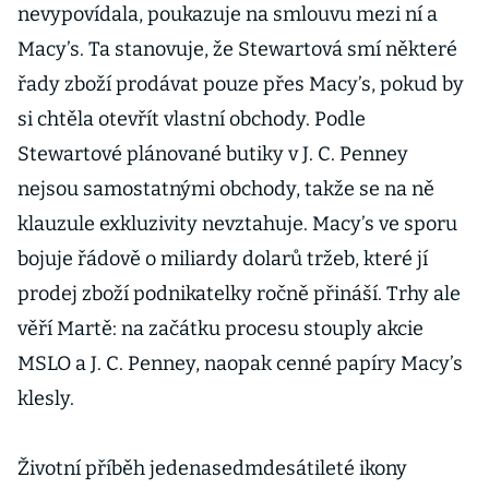
nevypovídala, poukazuje na smlouvu mezi ní a
Macy’s. Ta stanovuje, že Stewartová smí některé
řady zboží prodávat pouze přes Macy’s, pokud by
si chtěla otevřít vlastní obchody. Podle
Stewartové plánované butiky v J. C. Penney
nejsou samostatnými obchody, takže se na ně
klauzule exkluzivity nevztahuje. Macy’s ve sporu
bojuje řádově o miliardy dolarů tržeb, které jí
prodej zboží podnikatelky ročně přináší. Trhy ale
věří Martě: na začátku procesu stouply akcie
MSLO a J. C. Penney, naopak cenné papíry Macy’s
klesly.
Životní příběh jedenasedmdesátileté ikony