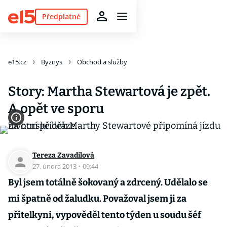
Předplatné
e15.cz
Byznys
Obchod a služby
Story: Martha Stewartová je zpět.
A opět ve sporu
Tereza Zavadilová
27. února 2013
·
09:44
Byl jsem totálně šokovaný a zdrcený. Udělalo se
mi špatně od žaludku. Považoval jsem ji za
přítelkyni, vypověděl tento týden u soudu šéf