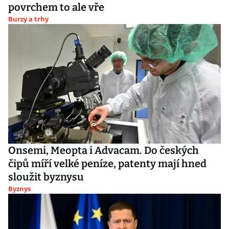
povrchem to ale vře
Burzy a trhy
Onsemi, Meopta i Advacam. Do českých
čipů míří velké peníze, patenty mají hned
sloužit byznysu
Byznys