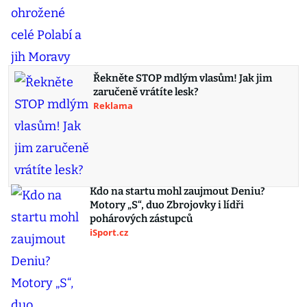
Řekněte STOP mdlým vlasům! Jak jim
zaručeně vrátíte lesk?
Reklama
Kdo na startu mohl zaujmout Deniu?
Motory „S“, duo Zbrojovky i lídři
pohárových zástupců
iSport.cz