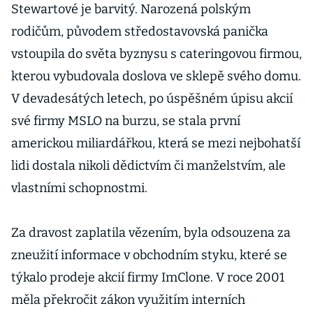
Stewartové je barvitý. Narozená polským
rodičům, původem středostavovská panička
vstoupila do světa byznysu s cateringovou firmou,
kterou vybudovala doslova ve sklepě svého domu.
V devadesátých letech, po úspěšném úpisu akcií
své firmy MSLO na burzu, se stala první
americkou miliardářkou, která se mezi nejbohatší
lidi dostala nikoli dědictvím či manželstvím, ale
vlastními schopnostmi.
Za dravost zaplatila vězením, byla odsouzena za
zneužití informace v obchodním styku, které se
týkalo prodeje akcií firmy ImClone. V roce 2001
měla překročit zákon využitím interních