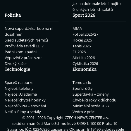
Jak na dokonalé letní mojito
6 lehkých letních salátů
Politika
Sport 2026
Nová superdávka: kdo na ní
MMA
dosáhne?
Fotbal 2026/27
Sjezd sudetských Němců
Hokej 2026
Proč vláda zavádí EET?
Tenis 2026
Padni komu padni
F1 2026
Výpověď z práce vzor
Atletika 2026
Divoký kačer
Cyklistika 2026
Technologie
Ekonomika
SpaceX na burze
Temu a clo
Nejlepší telefony
Spořicí účty
Nejlepší AI zdarma
Superdávka – změny
Nejlepší chytré hodinky
Chybějící roky k důchodu
Nejlepší VPN – srovnání
Minimální mzda 2027
Netflix filmy a seriály
Vedro v práci
© 2001 - 2026 Copyright
CZECH NEWS CENTER a.s.
se sídlem náměstí Marie Schmolkové 3493/1, 100 00 Praha 10 -
Strašnice, IČO: 02346826, zapsána v OR, sp.zn. B 19490 a dodavatelé