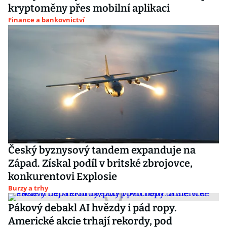
kryptoměny přes mobilní aplikaci
Finance a bankovnictví
Český byznysový tandem expanduje na
Západ. Získal podíl v britské zbrojovce,
konkurentovi Explosie
Burzy a trhy
Pákový debakl AI hvězdy i pád ropy.
Americké akcie trhají rekordy, pod