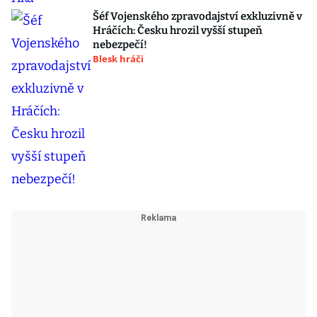
Šéf Vojenského zpravodajství exkluzivně v
Hráčích: Česku hrozil vyšší stupeň
nebezpečí!
Blesk hráči