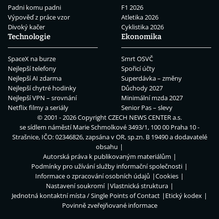
Padni komu padni
F1 2026
Výpověď z práce vzor
Atletika 2026
Divoký kačer
Cyklistika 2026
Technologie
Ekonomika
SpaceX na burze
Smrt OSVČ
Nejlepší telefony
Spořicí účty
Nejlepší AI zdarma
Superdávka – změny
Nejlepší chytré hodinky
Důchody 2027
Nejlepší VPN – srovnání
Minimální mzda 2027
Netflix filmy a seriály
Senior Pas – slevy
© 2001 - 2026 Copyright
CZECH NEWS CENTER a.s.
se sídlem náměstí Marie Schmolkové 3493/1, 100 00 Praha 10 -
Strašnice, IČO: 02346826, zapsána v OR, sp.zn. B 19490 a dodavatelé
obsahu
Autorská práva k publikovaným materiálům
Podmínky pro užívání služby informační společnosti
Informace o zpracování osobních údajů
Cookies
Nastavení soukromí
Vlastnická struktura
Jednotná kontaktní místa / Single Points of Contact
Etický kodex
Povinně zveřejňované informace