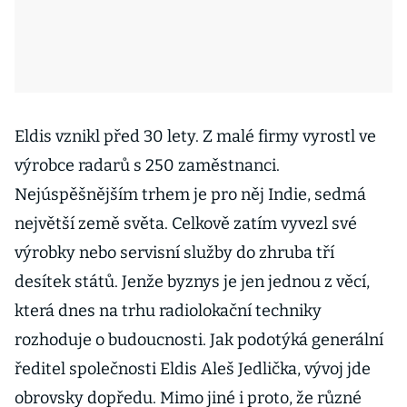
Eldis vznikl před 30 lety. Z malé firmy vyrostl ve
výrobce radarů s 250 zaměstnanci.
Nejúspěšnějším trhem je pro něj Indie, sedmá
největší země světa. Celkově zatím vyvezl své
výrobky nebo servisní služby do zhruba tří
desítek států. Jenže byznys je jen jednou z věcí,
která dnes na trhu radiolokační techniky
rozhoduje o budoucnosti. Jak podotýká generální
ředitel společnosti Eldis Aleš Jedlička, vývoj jde
obrovsky dopředu. Mimo jiné i proto, že různé