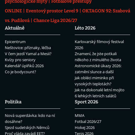
psychologické mýty
Fotbalové přestupy
ONLINE
Eventový prostor Level 9
OKTAGON 92: Szabová
vs. Pudilová
Chance Liga 2026/27
Aktuálně
Léto 2026
Epicentrum
Karlovarský filmový festival
Neštovice: příznaky, léčba
2026
V čem jezdí Yamal a Mesii?
Znamení, že jste potkali
Kvízy pro seniory
někoho z minulého života
Kalendář úplňků 2026
Astronomické úkazy 2026:
Co je bodycount?
zatmění slunce a další
Jak obléci miminko při
vysokých teplotách?
Jak na dokonalé letní mojito
6 lehkých letních salátů
Politika
Sport 2026
Nová superdávka: kdo na ní
MMA
dosáhne?
Fotbal 2026/27
Sjezd sudetských Němců
Hokej 2026
Proč vláda zavádí EET?
Tenis 2026