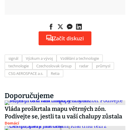
Začít diskuzi
signál
Výzkum a vývoj
Vzdělání a technologie
technologie
Czechoslovak Group
radar
průmysl
CSG AEROSPACE a.s.
Retia
Doporučujeme
Vláda proškrtala mapu větrných zón.
Podívejte se, jestli ta u vaší chalupy zůstala
Domácí