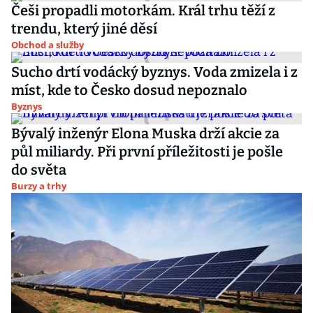
Češi propadli motorkám. Král trhu těží z
trendu, který jiné děsí
Obchod a služby
Sucho drtí vodácký byznys. Voda zmizela i z
míst, kde to Česko dosud nepoznalo
Byznys
Bývalý inženýr Elona Muska drží akcie za
půl miliardy. Při první příležitosti je pošle
do světa
Burzy a trhy