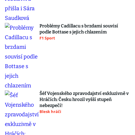
Problémy Cadillacu s brzdami souvisí
podle Bottase s jejich chlazením
F1 Sport
Šéf Vojenského zpravodajství exkluzivně v
Hráčích: Česku hrozil vyšší stupeň
nebezpečí!
Blesk hráči