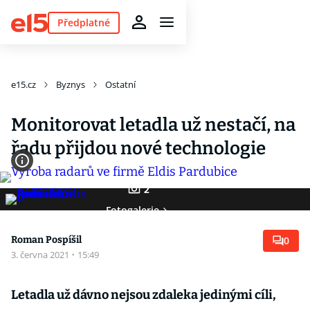
Předplatné
e15.cz
Byznys
Ostatní
Monitorovat letadla už nestačí, na
řadu přijdou nové technologie
2
Fotogalerie
Roman Pospíšil
0
3. června 2021
·
15:49
Letadla už dávno nejsou zdaleka jedinými cíli,