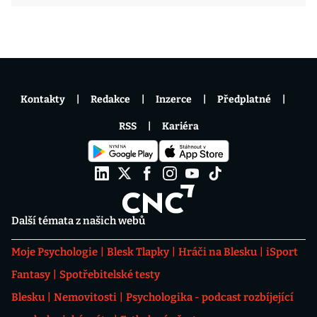
Kontakty
Redakce
Inzerce
Předplatné
RSS
Kariéra
Další témata z našich webů
Moje Psychologie
Blesk Tlapky
Hráči na Blesku
iSport
Fantasy
Spotřebitelské testy
Blesku
Nemovitosti
Psychologika - podcast rozbíjející