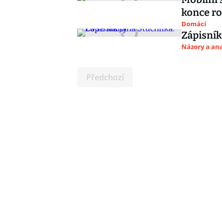
konce ro
Domácí
Zápisník
Názory a ana
Předchozí