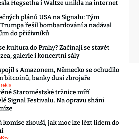
hesla Hegsetha i Waltze unikla na internet
ečných plánů USA na Signalu: Tým
 Trumpa řešil bombardování a nadával
ům do příživníků
se kultura do Prahy? Začínají se stavět
ea, galerie i koncertní sály
spojil s Amazonem, Německo se ochudilo
 bitcoinů, banky dusí zbrojaře
uteklo
ěné Staroměstské tržnice míří
lé Signal Festivalu. Na opravu shání
níze
 komise zkouší, jak moc lze lézt lidem do
í
lýzy