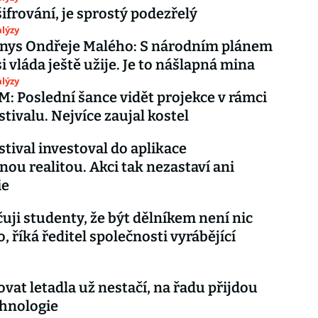
ifrování, je sprostý podezřelý
lýzy
nys Ondřeje Malého: S národním plánem
i vláda ještě užije. Je to nášlapná mina
lýzy
 Poslední šance vidět projekce v rámci
stivalu. Nejvíce zaujal kostel
stival investoval do aplikace
enou realitou. Akci tak nezastaví ani
ie
uji studenty, že být dělníkem není nic
, říká ředitel společnosti vyrábějící
vat letadla už nestačí, na řadu přijdou
hnologie