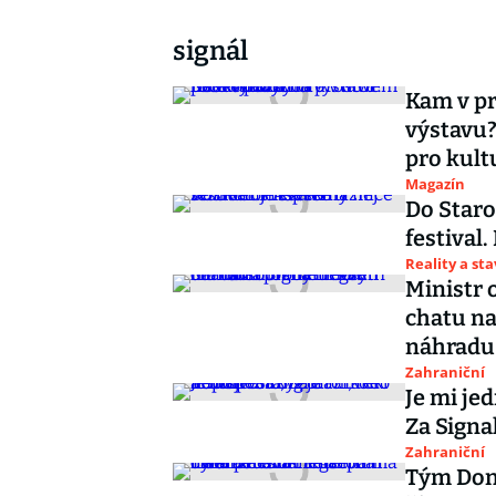
signál
Kam v pr
výstavu?
pro kult
Magazín
Do Staro
festival
Reality a st
Ministr 
chatu na
náhradu
Zahraniční
Je mi je
Za Signa
Zahraniční
Tým Dona