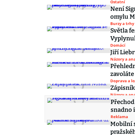
Ostatní
Není Sig
omylu Mu
Burzy a trhy
Světla fe
Vyplynul
Domácí
Jiří Lieb
Názory a ana
Přehledn
zavoláte
Doprava a lo
Zápisník
Názory a ana
Přechod 
snadno i 
Reklama
Mobilní 
pražské