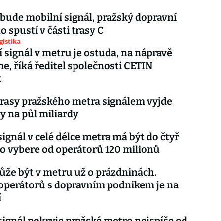
bude mobilní signál, pražský dopravní
o spustí v části trasy C
gistika
í signál v metru je ostuda, na nápravě
e, říká ředitel společnosti CETIN
k
trasy pražského metra signálem vyjde
y na půl miliardy
signál v celé délce metra má být do čtyř
to vybere od operátorů 120 milionů
ůže být v metru už o prázdninách.
operátorů s dopravním podnikem je na
í
signál pokryje pražské metro nejspíše od