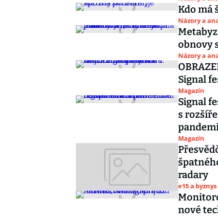
Kdo má š
Názory a ana
Metabyz
obnovy s
Názory a ana
OBRAZEM:
Signal fe
Magazín
Signal fe
s rozšíř
pandem
Magazín
Přesvědč
špatného
radary
e15 a byznys
Monitoro
nové tec