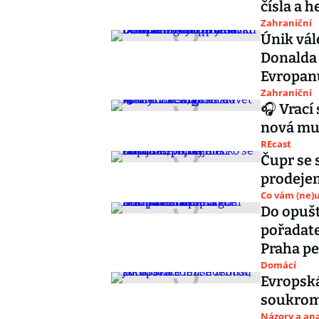
čísla a 
Zahraniční
Únik vál
Donalda
Evropan
Zahraniční
🎧 Vrací 
nová muz
REcast
Čupr se 
prodejem
Co vám (ne)
Do opušt
pořadate
Praha pe
Domácí
Evropská
soukrom
Názory a ana