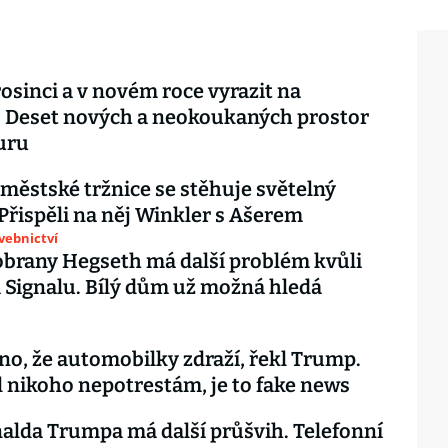
osinci a v novém roce vyrazit na
 Deset nových a neokoukaných prostor
uru
městské tržnice se stěhuje světelný
. Přispěli na něj Winkler s Ašerem
avebnictví
obrany Hegseth má další problém kvůli
 Signalu. Bílý dům už možná hledá
dno, že automobilky zdraží, řekl Trump.
l nikoho nepotrestám, je to fake news
lda Trumpa má další průšvih. Telefonní