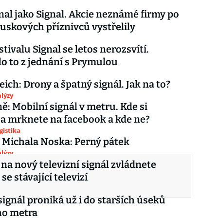
nal jako Signal. Akcie neznámé firmy po
skových příznivců vystřelily
stivalu Signal se letos nerozsvítí.
o to z jednání s Prymulou
reich: Drony a špatný signál. Jak na to?
lýzy
ě: Mobilní signál v metru. Kde si
 a mrknete na facebook a kde ne?
gistika
 Michala Noska: Perný pátek
lýzy
na nový televizní signál zvládnete
se stávající televizí
signál proniká už i do starších úseků
ho metra