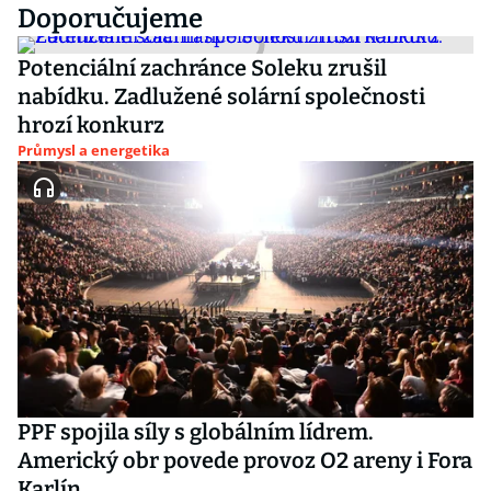
Doporučujeme
Potenciální zachránce Soleku zrušil
nabídku. Zadlužené solární společnosti
hrozí konkurz
Průmysl a energetika
PPF spojila síly s globálním lídrem.
Americký obr povede provoz O2 areny i Fora
Karlín