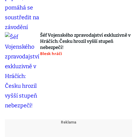
Šéf Vojenského zpravodajství exkluzivně v
Hráčích: Česku hrozil vyšší stupeň
nebezpečí!
Blesk hráči