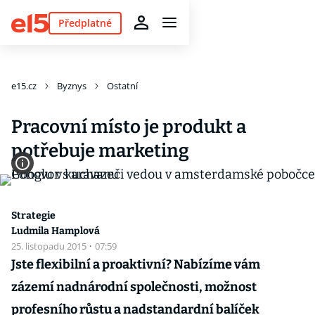
Předplatné
e15.cz
Byznys
Ostatní
Pracovní místo je produkt a
potřebuje marketing
Strategie
Ludmila Hamplová
25. listopadu 2015
·
07:59
Jste flexibilní a proaktivní? Nabízíme vám
zázemí nadnárodní společnosti, možnost
profesního růstu a nadstandardní balíček