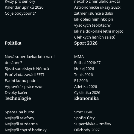
Kvízy pro seniory
někoho z minulého života
Kalendář úplňků 2026
Astronomické úkazy 2026:
Co je bodycount?
zatmění slunce a další
Jak obléci miminko při
vysokých teplotách?
Jak na dokonalé letní mojito
6 lehkých letních salátů
Politika
Sport 2026
Nová superdávka: kdo na ní
MMA
dosáhne?
Fotbal 2026/27
Sjezd sudetských Němců
Hokej 2026
Proč vláda zavádí EET?
Tenis 2026
Padni komu padni
F1 2026
Výpověď z práce vzor
Atletika 2026
Divoký kačer
Cyklistika 2026
Technologie
Ekonomika
SpaceX na burze
Smrt OSVČ
Nejlepší telefony
Spořicí účty
Nejlepší AI zdarma
Superdávka – změny
Nejlepší chytré hodinky
Důchody 2027