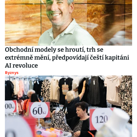
Obchodní modely se hroutí, trh se
extrémně mění, předpovídají čeští kapitáni
AI revoluce
Byznys