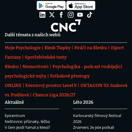
Další témata z našich webů
Moje Psychologie
Blesk Tlapky
Hráči na Blesku
iSport
Fantasy
Spotřebitelské testy
Blesku
Nemovitosti
Psychologika - podcast rozbíjející
psychologické mýty
Fotbalové přestupy
ONLINE
Eventový prostor Level 9
OKTAGON 92: Szabová
vs. Pudilová
Chance Liga 2026/27
Aktuálně
Léto 2026
Epicentrum
Karlovarský filmový festival
Neštovice: příznaky, léčba
2026
V čem jezdí Yamal a Mesii?
Znamení, že jste potkali