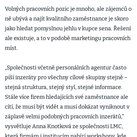
Volných pracovních pozic je mnoho, ale zájemců o
ně ubývá a najít kvalitního zaměstnance je skoro
jako hledat pomyslnou jehlu v kupce sena. Řešení
ale existuje, a to v podobě marketingu pracovních
míst.
„Společnosti včetně personálních agentur často
píší inzeráty pro všechny cílové skupiny stejně –
stejná struktura, stejný styl, stejné informace.
Stále více firem hledajících své zaměstnance ale
cítí, že musí být vidět a musí dokázat vyniknout v
záplavě velmi podobných pracovních inzerátů,“
vysvětluje Anna Knotková ze společnosti LMC,
která firmám i institucím nabízí workshopy, kde