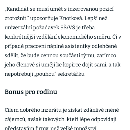
„Kandidát se musí umět s inzerovanou pozicí
ztotožnit,“ upozorňuje Knotková. Lepší než
univerzální požadavek SŠ/VŠ je třeba
konkrétnější vzdělání ekonomického směru. Či v
případě pracovní náplně asistentky odlehčeně
sdělit, že bude cennou součástí týmu, zatímco
jeho členové si umějí ke kopírce dojít sami, a tak
nepotřebují „pouhou“ sekretářku.
Bonus pro rodinu
Cílem dobrého inzerátu je získat zdánlivě méně
zájemců, avšak takových, kteří lépe odpovídají
představám firmy, než velké množství