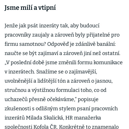
Jsme milí a vtipní
Jenže jak psát inzeráty tak, aby budoucí
pracovníky zaujaly a zároveň byly přijatelné pro
firmu samotnou? Odpověď je zdánlivě banální:
naučte se být zajímaví a zároveň jiní než ostatní.
„V poslední době jsme změnili formu komunikace
v inzerátech. Snažíme se o zajímavější,
uvolněnější a lidštější tón a zároveň o jasnou,
stručnou a výstižnou formulaci toho, co od
uchazečů přesně očekáváme,“ popisuje
zkušenosti s odlišným stylem psaní pracovních
inzerátů Milada Skalická, HR manažerka
společnosti Kofola ČR. Konkrétně to znamenalo