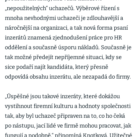
„nepoužitelných“ uchazečů. Výběrové řízení s
mnoha nevhodnými uchazeči je zdlouhavější a
náročnější na organizaci, a tak nová forma psaní
inzerátů znamená zjednodušení práce pro HR
oddělení a současně úsporu nákladů. Současně je
tak možné předejít nepříjemné situaci, kdy se
sice podaří najít kandidáta, který přesně
odpovídá obsahu inzerátu, ale nezapadá do firmy.
„Úspěšné jsou takové inzeráty, které dokážou
vystihnout firemní kulturu a hodnoty společnosti
tak, aby byl uchazeč připraven na to, co ho čeká
po nástupu, jací lidé ve firmě mohou pracovat, jak
fungují a podobně,“ připomíná Knotková. Užitečné