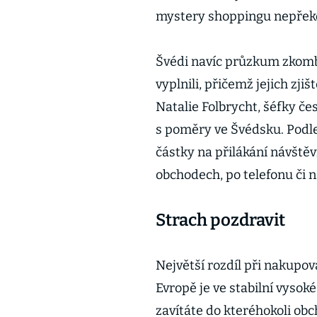
mystery shoppingu nepře
Švédi navíc průzkum zkombin
vyplnili, přičemž jejich z
Natalie Folbrycht, šéfky č
s poměry ve Švédsku. Podle
částky na přilákání návštěvn
obchodech, po telefonu či na
Strach pozdravit
Největší rozdíl při nakupov
Evropě je ve stabilní vysoké
zavítáte do kteréhokoli obc