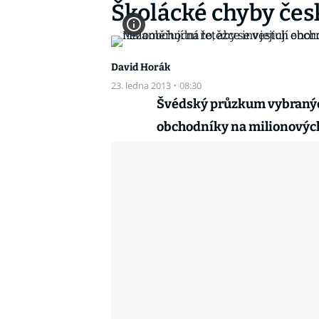
Školácké chyby čes
David Horák
23. ledna 2013
·
08:30
Švédský průzkum vybranýc
obchodníky na milionových