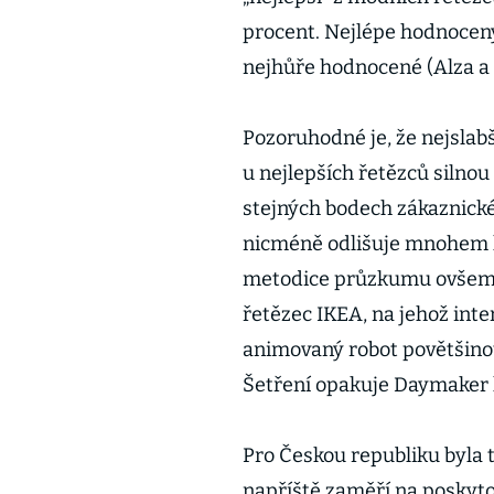
procent. Nejlépe hodnocený
nejhůře hodnocené (Alza a 
Pozoruhodné je, že nejslabš
u nejlepších řetězců silnou
stejných bodech zákaznické
nicméně odlišuje mnohem le
metodice průzkumu ovšem v
řetězec IKEA, na jehož int
animovaný robot povětšino
Šetření opakuje Daymaker 
Pro Českou republiku byla t
napříště zaměří na poskyt