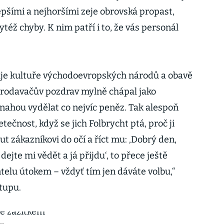
epšími a nejhoršími zeje obrovská propast,
ytéž chyby. K nim patří i to, že vás personál
suje kultuře východoevropských národů a obavě
prodavačův pozdrav mylně chápal jako
ahou vydělat co nejvíc peněz. Tak alespoň
tečnost, když se jich Folbrycht ptá, proč ji
ut zákazníkovi do očí a říct mu: ‚Dobrý den,
dejte mi vědět a já přijdu‘, to přece ještě
telu útokem – vždyť tím jen dáváte volbu,“
tupu.