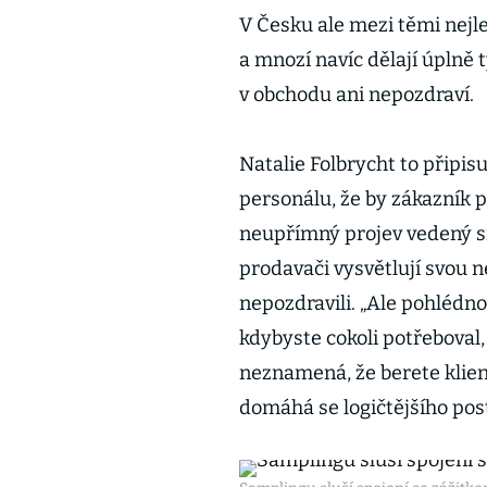
V Česku ale mezi těmi nejl
a mnozí navíc dělají úplně t
v obchodu ani nepozdraví.
Natalie Folbrycht to připi
personálu, že by zákazník 
neupřímný projev vedený sn
prodavači vysvětlují svou ne
nepozdravili. „Ale pohlédno
kdybyste cokoli potřeboval, 
neznamená, že berete klien
domáhá se logičtějšího pos