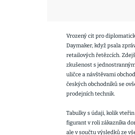
Vrozený cit pro diplomatic
Daymaker, když psala zpráv
retailových řetězcích. Zdej
zkušenost s jednostranným 
uličce a návštěvami obchod
českých obchodníků se ovš
prodejních technik.
Tabulky s údaji, kolik vteři
figurant v roli zákazníka 
ale v součtu výsledků ze v