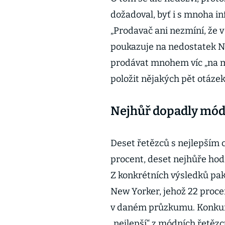
dožadoval, byť i s mnoha 
„Prodavač ani nezmíní, že v 
poukazuje na nedostatek Na
prodávat mnohem víc „na mí
položit nějakých pět otázek,
Nejhůř dopadly mód
Deset řetězců s nejlepší
procent, deset nejhůře ho
Z konkrétních výsledků pa
New Yorker, jehož 22 proce
v daném průzkumu. Konkur
„nejlepší“ z módních řetěz