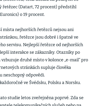
 řetězec (Datart, 72 procent) předstihl
Euronics) o 19 procent.
í místa nejhorších řetězců nejsou ani
 stránkou, řetězce jsou dobré i špatné ve
ho servisu. Nejlepší řetězce od nejhorších
pší interakce se zákazníky. Otazníky po
zbuzuje druhé místo v kolonce „e-mail“ pro
ernetových stránkách supluje člověka
u neschopný odpovědi.
každoročně ve Švédsku, Polsku a Norsku.
ato studie letos zveřejněna poprvé. Zda se
ovatele telekomunikačních služeb nebo na