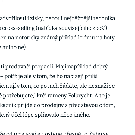
em
vořilosti i zisky, neboť i nejběžnější technika
 cross-selling (nabídka souvisejícího zboží),
 jen na notoricky známý příklad krému na boty
ani to ne).
tí prodavači propadli. Mají například dobrý
potíž je ale v tom, že ho nabízejí příliš
entují v tom, co po nich žádáte, ale nesnaží se
ně potřebujete,“ krčí rameny Folbrycht. A to je
zákazník přijde do prodejny s představou o tom,
ený účel lépe splňovalo něco jiného.
ože od prodavače dostane přesně to, čeho se