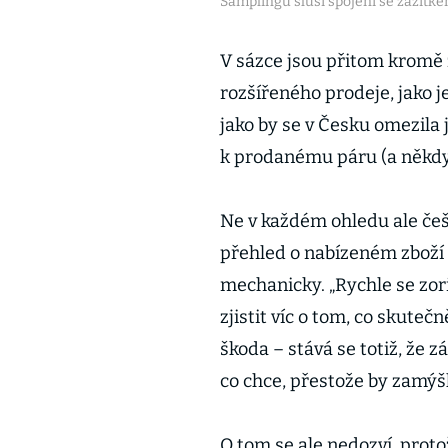
Samplingu sluší spojení se zážitk
V sázce jsou přitom kromě zd
rozšířeného prodeje, jako je
jako by se v Česku omezila
k prodanému páru (a někdy 
Ne v každém ohledu ale češ
přehled o nabízeném zboží – 
mechanicky. „Rychle se zori
zjistit víc o tom, co skuteč
škoda – stává se totiž, že 
co chce, přestože by zamýšl
O tom se ale nedozví, prot