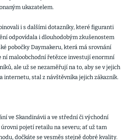
konaným ukazatelem.
ovali i s dalšími dotazníky, které figuranti
jištění odpovídala i dlouhodobým zkušenostem
eské pobočky Daymakeru, která má srovnání
 ní maloobchodní řetězce investují enormní
íků, ale už se nezaměřují na to, aby se v jejich
 internetu, stal z návštěvníka jejich zákazník.
ání ve Skandinávii a ve střední či východní
 úrovni pojetí retailu na severu; ať už tam
hodu, dočkáte se vesměs stejně dobré kvality.