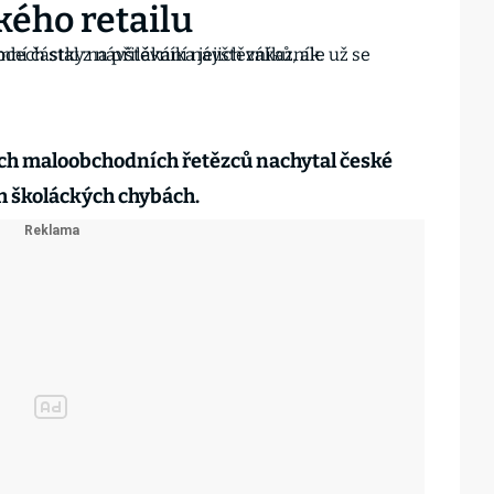
kého retailu
h maloobchodních řetězců nachytal české
 školáckých chybách.