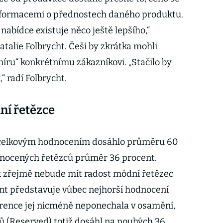
informacemi o přednostech daného produktu.
nabídce existuje něco ještě lepšího,“
talie Folbrycht. Češi by zkrátka mohli
ru“ konkrétnímu zákazníkovi. „Stačilo by
“ radí Folbrycht.
ní řetězce
m celkovým hodnocením dosáhlo průměru 60
dnocených řetězců průměr 36 procent.
k zřejmě nebude mít radost módní řetězec
nt představuje vůbec nejhorší hodnocení
ence jej nicméně neponechala v osamění,
ců (Reserved) totiž dosáhl na pouhých 36