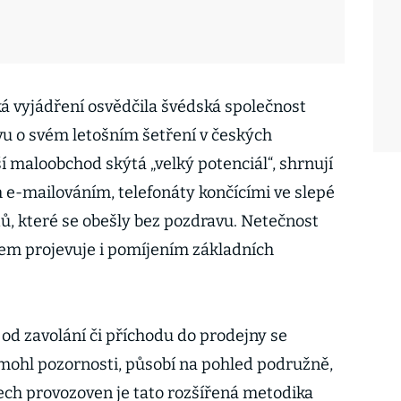
ká vyjádření osvědčila švédská společnost
u o svém letošním šetření v českých
ší maloobchod skýtá „velký potenciál“, shrnují
e-mailováním, telefonáty končícími ve slepé
ů, které se obešly bez pozdravu. Netečnost
em projevuje i pomíjením základních
n od zavolání či příchodu do prodejny se
domohl pozornosti, působí na pohled podružně,
šech provozoven je tato rozšířená metodika