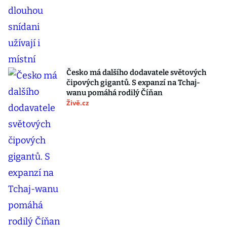
Česko má dalšího dodavatele světových
čipových gigantů. S expanzí na Tchaj-
wanu pomáhá rodilý Číňan
Živě.cz