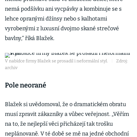
nemá podšívku ani vycpávky a kombinuje se s
lehce opranými džínsy nebo s kalhotami
vyrobenými z luxusní dvojmo skané strečové
bavlny,“ říká Blažek.
V nabídce firmy Blažek se prosadil i neformální styl.
|
Zdroj:
archiv
Pole neorané
Blažek si uvědomoval, že o dramatickém obratu
musí zpravit zákazníky a vůbec veřejnost. „Věřím
na to, že nejlepší věci přicházejí tak trošku
neplánovaně. V té době se mě na jedné obchodní