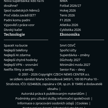
Nová superdávka: kdo na ní
MMA
dosáhne?
Fotbal 2026/27
Sjezd sudetských Němců
Hokej 2026
Proč vláda zavádí EET?
Tenis 2026
Padni komu padni
F1 2026
Výpověď z práce vzor
Atletika 2026
Divoký kačer
Cyklistika 2026
Technologie
Ekonomika
SpaceX na burze
Smrt OSVČ
Nejlepší telefony
Spořicí účty
Nejlepší AI zdarma
Superdávka – změny
Nejlepší chytré hodinky
Důchody 2027
Nejlepší VPN – srovnání
Minimální mzda 2027
Netflix filmy a seriály
Senior Pas – slevy
© 2001 - 2026 Copyright
CZECH NEWS CENTER a.s.
se sídlem náměstí Marie Schmolkové 3493/1, 100 00 Praha 10 -
Strašnice, IČO: 02346826, zapsána v OR, sp.zn. B 19490 a dodavatelé
obsahu
Autorská práva k publikovaným materiálům
Podmínky pro užívání služby informační společnosti
Informace o zpracování osobních údajů
Cookies
Nastavení soukromí
Vlastnická struktura