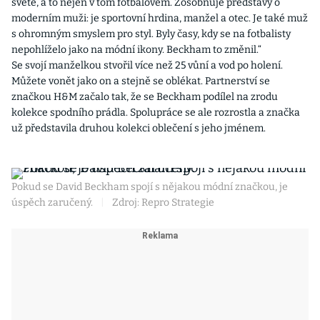
světě, a to nejen v tom fotbalovém. Zosobňuje představy o
moderním muži: je sportovní hrdina, manžel a otec. Je také muž
s ohromným smyslem pro styl. Byly časy, kdy se na fotbalisty
nepohlíželo jako na módní ikony. Beckham to změnil.“
Se svojí manželkou stvořil více než 25 vůní a vod po holení.
Můžete vonět jako on a stejně se oblékat. Partnerství se
značkou H&M začalo tak, že se Beckham podílel na zrodu
kolekce spodního prádla. Spolupráce se ale rozrostla a značka
už představila druhou kolekci oblečení s jeho jménem.
Pokud se David Beckham spojí s nějakou módní značkou, je
úspěch zaručený.
|
Zdroj: Repro Strategie