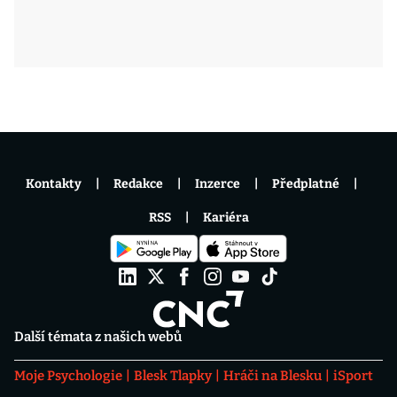
Kontakty
Redakce
Inzerce
Předplatné
RSS
Kariéra
Další témata z našich webů
Moje Psychologie
Blesk Tlapky
Hráči na Blesku
iSport