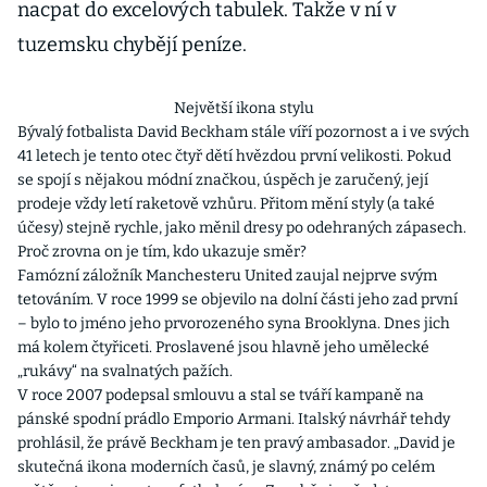
nacpat do excelových tabulek. Takže v ní v
tuzemsku chybějí peníze.
Největší ikona stylu
Bývalý fotbalista David Beckham stále víří pozornost a i ve svých
41 letech je tento otec čtyř dětí hvězdou první velikosti. Pokud
se spojí s nějakou módní značkou, úspěch je zaručený, její
prodeje vždy letí raketově vzhůru. Přitom mění styly (a také
účesy) stejně rychle, jako měnil dresy po odehraných zápasech.
Proč zrovna on je tím, kdo ukazuje směr?
Famózní záložník Manchesteru United zaujal nejprve svým
tetováním. V roce 1999 se objevilo na dolní části jeho zad první
– bylo to jméno jeho prvorozeného syna Brooklyna. Dnes jich
má kolem čtyřiceti. Proslavené jsou hlavně jeho umělecké
„rukávy“ na svalnatých pažích.
V roce 2007 podepsal smlouvu a stal se tváří kampaně na
pánské spodní prádlo Emporio Armani. Italský návrhář tehdy
prohlásil, že právě Beckham je ten pravý ambasador. „David je
skutečná ikona moderních časů, je slavný, známý po celém