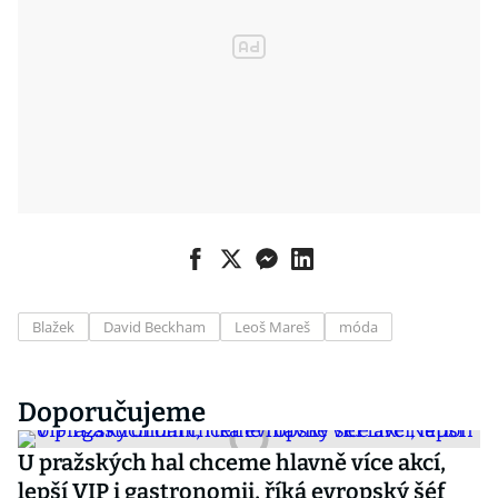
Blažek
David Beckham
Leoš Mareš
móda
Doporučujeme
U pražských hal chceme hlavně více akcí,
lepší VIP i gastronomii, říká evropský šéf