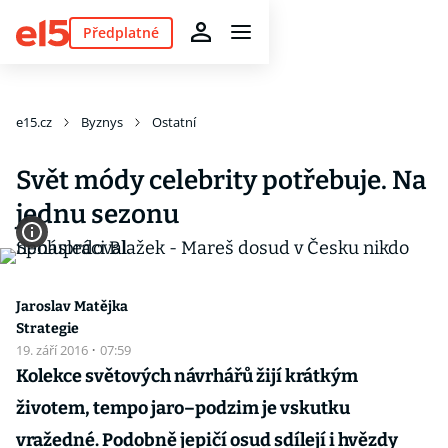
Předplatné
e15.cz
Byznys
Ostatní
Svět módy celebrity potřebuje. Na
jednu sezonu
Jaroslav Matějka
Strategie
19. září 2016
·
07:59
Kolekce světových návrhářů žijí krátkým
životem, tempo jaro–podzim je vskutku
vražedné. Podobně jepičí osud sdílejí i hvězdy