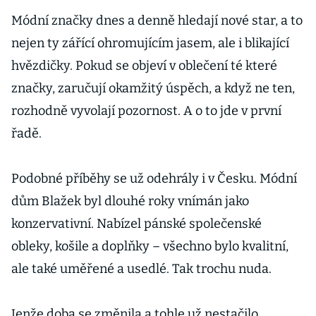
Módní značky dnes a denně hledají nové star, a to
nejen ty zářící ohromujícím jasem, ale i blikající
hvězdičky. Pokud se objeví v oblečení té které
značky, zaručují okamžitý úspěch, a když ne ten,
rozhodně vyvolají pozornost. A o to jde v první
řadě.
Podobné příběhy se už odehrály i v Česku. Módní
dům Blažek byl dlouhé roky vnímán jako
konzervativní. Nabízel pánské společenské
obleky, košile a doplňky – všechno bylo kvalitní,
ale také uměřené a usedlé. Tak trochu nuda.
Jenže doba se změnila a tohle už nestačilo.