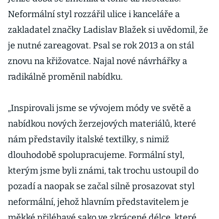
Neformální styl rozzářil ulice i kanceláře a
zakladatel značky Ladislav Blažek si uvědomil, že
je nutné zareagovat. Psal se rok 2013 a on stál
znovu na křižovatce. Najal nové návrhářky a
radikálně proměnil nabídku.
„Inspirovali jsme se vývojem módy ve světě a
nabídkou nových žerzejových materiálů, které
nám představily italské textilky, s nimiž
dlouhodobě spolupracujeme. Formální styl,
kterým jsme byli známi, tak trochu ustoupil do
pozadí a naopak se začal silně prosazovat styl
neformální, jehož hlavním představitelem je
měkké přiléhavé sako ve zkrácené délce, které