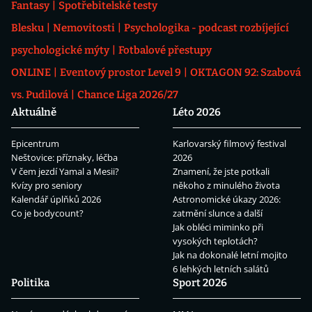
Fantasy
Spotřebitelské testy
Blesku
Nemovitosti
Psychologika - podcast rozbíjející
psychologické mýty
Fotbalové přestupy
ONLINE
Eventový prostor Level 9
OKTAGON 92: Szabová
vs. Pudilová
Chance Liga 2026/27
Aktuálně
Léto 2026
Epicentrum
Karlovarský filmový festival
Neštovice: příznaky, léčba
2026
V čem jezdí Yamal a Mesii?
Znamení, že jste potkali
Kvízy pro seniory
někoho z minulého života
Kalendář úplňků 2026
Astronomické úkazy 2026:
Co je bodycount?
zatmění slunce a další
Jak obléci miminko při
vysokých teplotách?
Jak na dokonalé letní mojito
6 lehkých letních salátů
Politika
Sport 2026