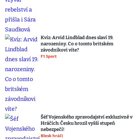
Kvíz: Arvid Lindblad dnes slaví 19.
narozeniny. Co o tomto britském
závodníkovi víte?
F1 Sport
Šéf Vojenského zpravodajství exkluzivně v
Hráčích: Česku hrozil vyšší stupeň
nebezpečí!
Blesk hráči