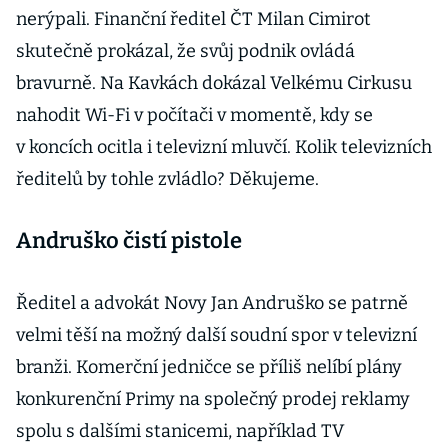
nerýpali. Finanční ředitel ČT Milan Cimirot
skutečně prokázal, že svůj podnik ovládá
bravurně. Na Kavkách dokázal Velkému Cirkusu
nahodit Wi-Fi v počítači v momentě, kdy se
v koncích ocitla i televizní mluvčí. Kolik televizních
ředitelů by tohle zvládlo? Děkujeme.
Andruško čistí pistole
Ředitel a advokát Novy Jan Andruško se patrně
velmi těší na možný další soudní spor v televizní
branži. Komerční jedničce se příliš nelíbí plány
konkurenční Primy na společný prodej reklamy
spolu s dalšími stanicemi, například TV