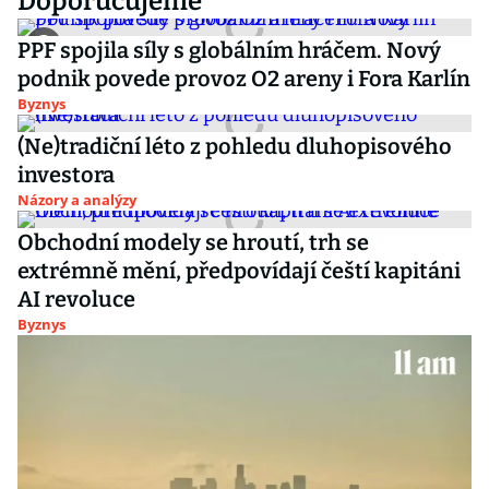
Doporučujeme
PPF spojila síly s globálním hráčem. Nový
podnik povede provoz O2 areny i Fora Karlín
Byznys
(Ne)tradiční léto z pohledu dluhopisového
investora
Názory a analýzy
Obchodní modely se hroutí, trh se
extrémně mění, předpovídají čeští kapitáni
AI revoluce
Byznys