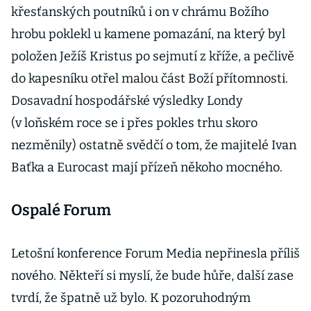
křesťanských poutníků i on v chrámu Božího
hrobu poklekl u kamene pomazání, na který byl
položen Ježíš Kristus po sejmutí z kříže, a pečlivě
do kapesníku otřel malou část Boží přítomnosti.
Dosavadní hospodářské výsledky Londy
(v loňském roce se i přes pokles trhu skoro
nezměnily) ostatně svědčí o tom, že majitelé Ivan
Baťka a Eurocast mají přízeň někoho mocného.
Ospalé Forum
Letošní konference Forum Media nepřinesla příliš
nového. Někteří si myslí, že bude hůře, další zase
tvrdí, že špatně už bylo. K pozoruhodným