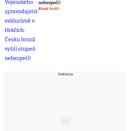
nebezpečí!
Blesk hráči