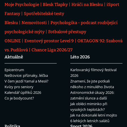
Moje Psychologie
Blesk Tlapky
Hráči na Blesku
iSport
Fantasy
Spotřebitelské testy
Blesku
Nemovitosti
Psychologika - podcast rozbíjející
psychologické mýty
Fotbalové přestupy
ONLINE
Eventový prostor Level 9
OKTAGON 92: Szabová
vs. Pudilová
Chance Liga 2026/27
Aktuálně
Léto 2026
Epicentrum
Karlovarský filmový festival
Neštovice: příznaky, léčba
2026
V čem jezdí Yamal a Mesii?
Znamení, že jste potkali
Kvízy pro seniory
někoho z minulého života
Kalendář úplňků 2026
Astronomické úkazy 2026:
Co je bodycount?
zatmění slunce a další
Jak obléci miminko při
vysokých teplotách?
Jak na dokonalé letní mojito
6 lehkých letních salátů
Politika
Sport 2026