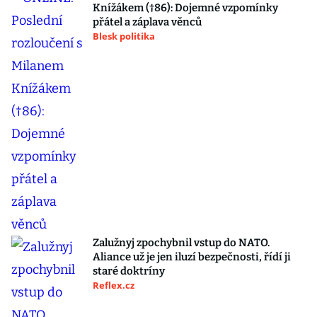
Knížákem (†86): Dojemné vzpomínky
přátel a záplava věnců
Blesk politika
Zalužnyj zpochybnil vstup do NATO.
Aliance už je jen iluzí bezpečnosti, řídí ji
staré doktríny
Reflex.cz