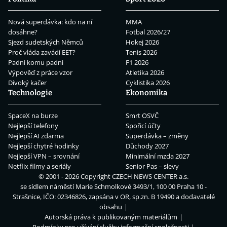
Nová superdávka: kdo na ní
MMA
dosáhne?
Fotbal 2026/27
Sjezd sudetských Němců
Hokej 2026
Proč vláda zavádí EET?
Tenis 2026
Padni komu padni
F1 2026
Výpověď z práce vzor
Atletika 2026
Divoký kačer
Cyklistika 2026
Technologie
Ekonomika
SpaceX na burze
Smrt OSVČ
Nejlepší telefony
Spořicí účty
Nejlepší AI zdarma
Superdávka – změny
Nejlepší chytré hodinky
Důchody 2027
Nejlepší VPN – srovnání
Minimální mzda 2027
Netflix filmy a seriály
Senior Pas – slevy
© 2001 - 2026 Copyright
CZECH NEWS CENTER a.s.
se sídlem náměstí Marie Schmolkové 3493/1, 100 00 Praha 10 -
Strašnice, IČO: 02346826, zapsána v OR, sp.zn. B 19490 a dodavatelé
obsahu
Autorská práva k publikovaným materiálům
Podmínky pro užívání služby informační společnosti