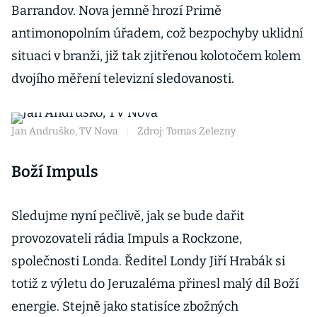
Barrandov. Nova jemně hrozí Primě
antimonopolním úřadem, což bezpochyby uklidní
situaci v branži, již tak zjitřenou kolotočem kolem
dvojího měření televizní sledovanosti.
Jan Andruško, TV Nova
|
Zdroj: Tomas Zelezny
Boží Impuls
Sledujme nyní pečlivě, jak se bude dařit
provozovateli rádia Impuls a Rockzone,
společnosti Londa. Ředitel Londy Jiří Hrabák si
totiž z výletu do Jeruzaléma přinesl malý díl Boží
energie. Stejně jako statisíce zbožných