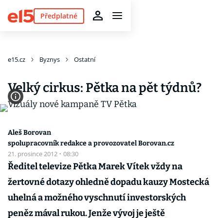
Předplatné
e15.cz
Byznys
Ostatní
Velký cirkus: Pětka na pět týdnů?
Aleš Borovan
spolupracovník redakce a provozovatel Borovan.cz
21. prosince 2012
·
08:30
Ředitel televize Pětka Marek Vítek vždy na
žertovné dotazy ohledně dopadu kauzy Mostecká
uhelná a možného vyschnutí investorských
peněz mával rukou. Jenže vývoj je ještě