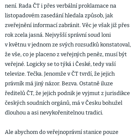
není. Rada ČT i přes verbální proklamace na
listopadovém zasedání hledala způsob, jak
zveřejnění informací zabránit. Věc je však již přes
rok zcela jasná. Nejvyšší správní soud loni
v květnu v jednom ze svých rozsudků konstatoval,
že vše, co je placeno z veřejných peněz, musí být
veřejné. Logicky se to týká i České, tedy vaší
televize. Tečka. Jenomže v ČT tvrdí, že jejich
právník má jiný názor. Bezva. Ostatně iluze
ředitelů ČT, že jejich podnik je vyjmut z jurisdikce
českých soudních orgánů, má v Česku bohužel
dlouhou a asi nevykořenitelnou tradici.
Ale abychom do veřejnoprávní stanice pouze