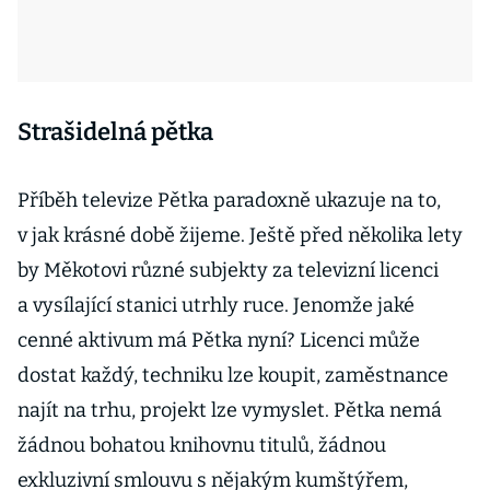
Strašidelná pětka
Příběh televize Pětka paradoxně ukazuje na to,
v jak krásné době žijeme. Ještě před několika lety
by Měkotovi různé subjekty za televizní licenci
a vysílající stanici utrhly ruce. Jenomže jaké
cenné aktivum má Pětka nyní? Licenci může
dostat každý, techniku lze koupit, zaměstnance
najít na trhu, projekt lze vymyslet. Pětka nemá
žádnou bohatou knihovnu titulů, žádnou
exkluzivní smlouvu s nějakým kumštýřem,