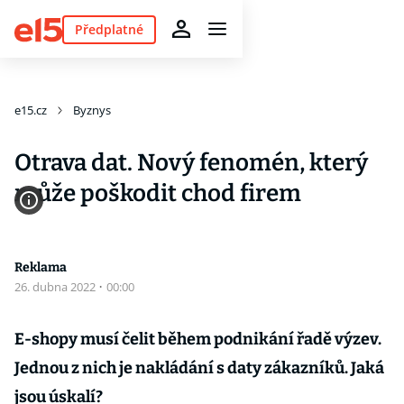
Předplatné
e15.cz
Byznys
Otrava dat. Nový fenomén, který
může poškodit chod firem
Reklama
26. dubna 2022
·
00:00
E-shopy musí čelit během podnikání řadě výzev.
Jednou z nich je nakládání s daty zákazníků. Jaká
jsou úskalí?