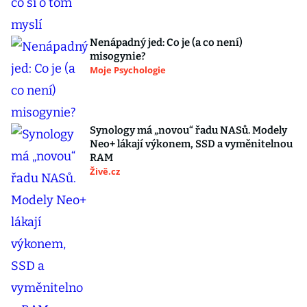
Nenápadný jed: Co je (a co není)
misogynie?
Moje Psychologie
Synology má „novou“ řadu NASů. Modely
Neo+ lákají výkonem, SSD a vyměnitelnou
RAM
Živě.cz