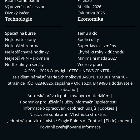
Padni komu padni
F1 2026
Výpověď z práce vzor
Atletika 2026
Divoký kačer
Cyklistika 2026
Technologie
Ekonomika
SpaceX na burze
Temu a clo
Nejlepší telefony
Spořicí účty
Nejlepší AI zdarma
Superdávka – změny
Nejlepší chytré hodinky
Chybějící roky k důchodu
Nejlepší VPN – srovnání
Minimální mzda 2027
Netflix filmy a seriály
Vedro v práci
© 2001 - 2026 Copyright
CZECH NEWS CENTER a.s.
se sídlem náměstí Marie Schmolkové 3493/1, 100 00 Praha 10 -
Strašnice, IČO: 02346826, zapsána v OR, sp.zn. B 19490 a dodavatelé
obsahu
Autorská práva k publikovaným materiálům
Podmínky pro užívání služby informační společnosti
Informace o zpracování osobních údajů
Cookies
Nastavení soukromí
Vlastnická struktura
Jednotná kontaktní místa / Single Points of Contact
Etický kodex
Povinně zveřejňované informace