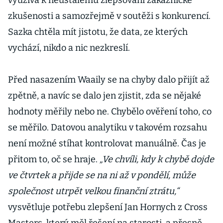
využívá k neustálému zlepšování zákaznické
zkušenosti a samozřejmě v soutěži s konkurencí.
Sazka chtěla mít jistotu, že data, ze kterých
vychází, nikdo a nic nezkreslí.
Před nasazením Waaily se na chyby dalo přijít až
zpětně, a navíc se dalo jen zjistit, zda se nějaké
hodnoty měřily nebo ne. Chybělo ověření toho, co
se měřilo. Datovou analytiku v takovém rozsahu
není možné stíhat kontrolovat manuálně. Čas je
přitom to, oč se hraje.
„Ve chvíli, kdy k chybě dojde
ve čtvrtek a přijde se na ni až v pondělí, může
společnost utrpět velkou finanční ztrátu,“
vysvětluje potřebu zlepšení Jan Hornych z Cross