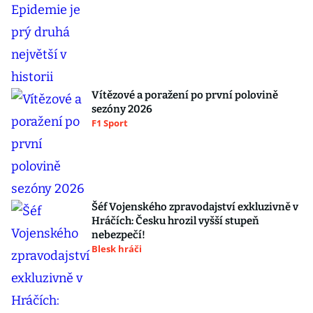
Vítězové a poražení po první polovině
sezóny 2026
F1 Sport
Šéf Vojenského zpravodajství exkluzivně v
Hráčích: Česku hrozil vyšší stupeň
nebezpečí!
Blesk hráči