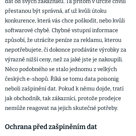
dat od svých zákazníků. Ta přitom v určité chvíli
přestanou být správná, ať už kvůli útoku
konkurence, která vás chce poškodit, nebo kvůli
softwarové chybě. Chybné vstupní informace
způsobí, že utrácíte peníze za reklamu, kterou
nepotřebujete, či dokonce prodáváte výrobky za
výrazně nižší ceny, než za jaké jste je nakoupili.
Něco podobného se stalo jednomu z velkých
českých e-shopů. Říká se tomu data poisonig
neboli zašpinění dat. Pokud k němu dojde, tratí
jak obchodník, tak zákazníci, protože prodejce
nemůže reagovat na jejich skutečné potřeby.
Ochrana před zašpiněním dat