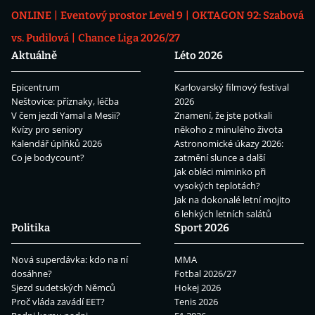
ONLINE
Eventový prostor Level 9
OKTAGON 92: Szabová
vs. Pudilová
Chance Liga 2026/27
Aktuálně
Léto 2026
Epicentrum
Karlovarský filmový festival
Neštovice: příznaky, léčba
2026
V čem jezdí Yamal a Mesii?
Znamení, že jste potkali
Kvízy pro seniory
někoho z minulého života
Kalendář úplňků 2026
Astronomické úkazy 2026:
Co je bodycount?
zatmění slunce a další
Jak obléci miminko při
vysokých teplotách?
Jak na dokonalé letní mojito
6 lehkých letních salátů
Politika
Sport 2026
Nová superdávka: kdo na ní
MMA
dosáhne?
Fotbal 2026/27
Sjezd sudetských Němců
Hokej 2026
Proč vláda zavádí EET?
Tenis 2026