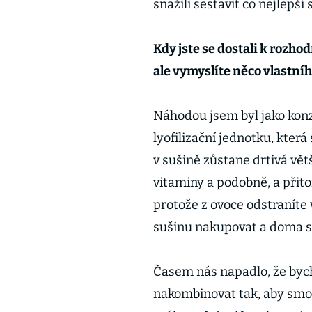
snažili sestavit co nejlepší
Kdy jste se dostali k rozhod
ale vymyslíte něco vlastní
Náhodou jsem byl jako konz
lyofilizační jednotku, kte
v sušině zůstane drtivá vět
vitaminy a podobně, a přit
protože z ovoce odstraníte
sušinu nakupovat a doma si
Časem nás napadlo, že byc
nakombinovat tak, aby smoot