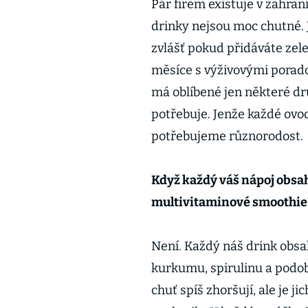
Pár firem existuje v zahrani
drinky nejsou moc chutné. J
zvlášť pokud přidáváte zele
měsíce s výživovými poradci,
má oblíbené jen některé dru
potřebuje. Jenže každé ovoc
potřebujeme různorodost.
Když každý váš nápoj obsah
multivitaminové smoothie
Není. Každý náš drink obsah
kurkumu, spirulinu a podob
chuť spíš zhoršují, ale je j