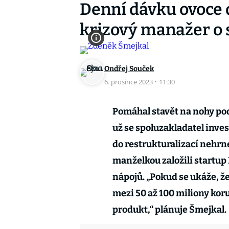
Denní dávku ovoce 
krizový manažer o
Ondřej Souček
6. prosince 2023
·
11:30
Pomáhal stavět na nohy po
už se spoluzakladatel inve
do restrukturalizací nehrn
manželkou založili startu
nápojů. „Pokud se ukáže, že
mezi 50 až 100 miliony koru
produkt,“ plánuje Šmejkal.