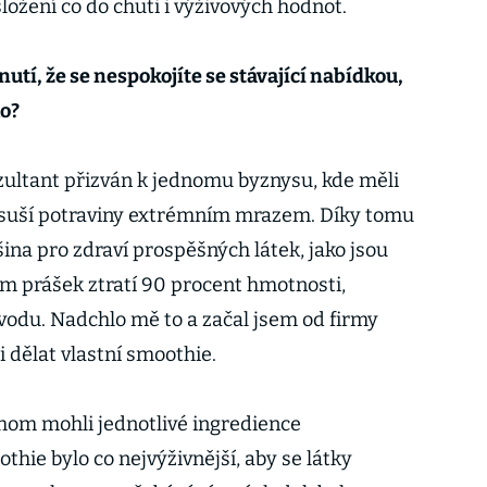
 složení co do chuti i výživových hodnot.
nutí, že se nespokojíte se stávající nabídkou,
ho?
ultant přizván k jednomu byznysu, kde měli
rá suší potraviny extrémním mrazem. Díky tomu
šina pro zdraví prospěšných látek, jako jsou
om prášek ztratí 90 procent hmotnosti,
 vodu. Nadchlo mě to a začal jsem od firmy
 dělat vlastní smoothie.
hom mohli jednotlivé ingredience
hie bylo co nejvýživnější, aby se látky