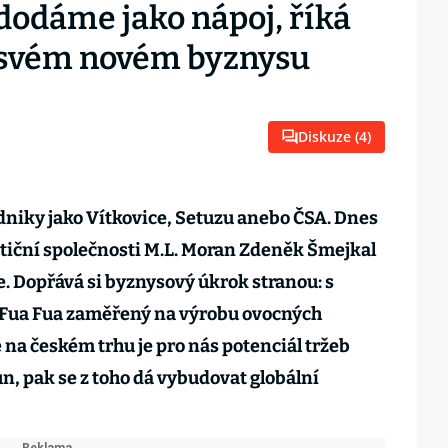
dodáme jako nápoj, říká
 svém novém byznysu
Diskuze (
4
)
dniky jako Vítkovice, Setuzu anebo ČSA. Dnes
stiční společnosti M.L. Moran Zdeněk Šmejkal
e. Dopřává si byznysový úkrok stranou: s
p Fua Fua zaměřený na výrobu ovocných
 na českém trhu je pro nás potenciál tržeb
n, pak se z toho dá vybudovat globální