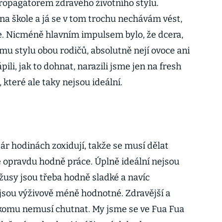
ropagátorem zdravého životního stylu.
na škole a já se v tom trochu nechávám vést,
ře. Nicméně hlavním impulsem bylo, že dcera,
u stylu obou rodičů, absolutně nejí ovoce ani
pili, jak to dohnat, narazili jsme jen na fresh
které ale taky nejsou ideální.
ár hodinách zoxidují, takže se musí dělat
e opravdu hodně práce. Úplně ideální nejsou
žusy jsou třeba hodně sladké a navíc
 jsou výživově méně hodnotné. Zdravější a
ckomu nemusí chutnat. My jsme se ve Fua Fua