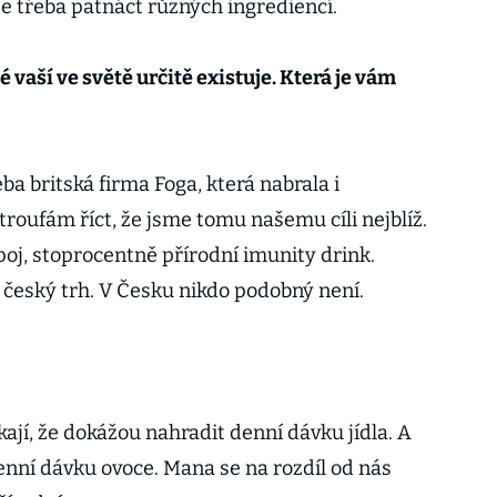
e třeba patnáct různých ingrediencí.
 vaší ve světě určitě existuje. Která je vám
eba britská firma Foga, která nabrala i
i troufám říct, že jsme tomu našemu cíli nejblíž.
j, stoprocentně přírodní imunity drink.
 český trh. V Česku nikdo podobný není.
íkají, že dokážou nahradit denní dávku jídla. A
nní dávku ovoce. Mana se na rozdíl od nás