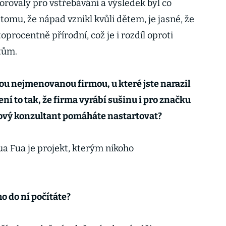
rovaly pro vstřebávání a výsledek byl co
tomu, že nápad vznikl kvůli dětem, je jasné, že
toprocentně přírodní, což je i rozdíl oproti
tům.
nou nejmenovanou firmou, u které jste narazil
ení to tak, že firma vyrábí sušinu i pro značku
rizový konzultant pomáháte nastartovat?
ua Fua je projekt, kterým nikoho
o do ní počítáte?