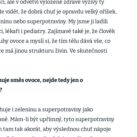
čí, ale v odvětví vyložené zdravé výživy ty
e vidět, že dobrá chuť je opravdu velký oříšek,
ninu nebo superpotraviny. My jsme ji ladili
 lékaři i pediatry. Zajímavé také je, že člověk
hy ovoce a myslí si, že tím tělu dává vše, co
e má jinou strukturu živin. Ve skutečnosti
uje směs ovoce, nejde tedy jen o
?
uje i zeleninu a superpotraviny jako
ně. Mám-li být upřímný, tyto superpotraviny
ich tam tak akorát, aby výslednou chuť nápoje