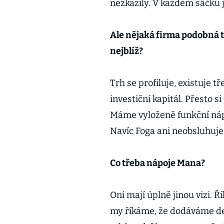
nezkazily. V každém sáčku j
Ale nějaká firma podobná té
nejblíž?
Trh se profiluje, existuje tř
investiční kapitál. Přesto s
Máme vyloženě funkční nápo
Navíc Foga ani neobsluhuje
Co třeba nápoje Mana?
Oni mají úplně jinou vizi. Ř
my říkáme, že dodáváme de