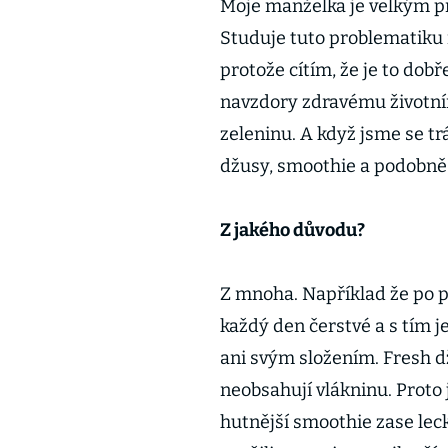
Moje manželka je velkým p
Studuje tuto problematiku 
protože cítím, že je to dob
navzdory zdravému životním
zeleninu. A když jsme se trá
džusy, smoothie a podobně, 
Z jakého důvodu?
Z mnoha. Například že po p
každý den čerstvé a s tím j
ani svým složením. Fresh d
neobsahují vlákninu. Proto
hutnější smoothie zase le