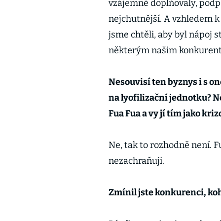
vzájemně doplňovaly, podpo
nejchutnější. A vzhledem k 
jsme chtěli, aby byl nápoj s
některým našim konkuren
Nesouvisí ten byznys i s o
na lyofilizační jednotku? N
Fua Fua a vy jí tím jako k
Ne, tak to rozhodně není. F
nezachraňuji.
Zmínil jste konkurenci, koh