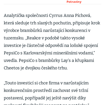
konkurence.
Potraviny
Máme obavy,
říká šéf české
Analytička společnosti Cyrrus Anna Píchová,
jedničky Šercl
která sleduje trh slaných pochutin, připisuje krok
výrobce brambůrků narůstající konkurenci v
tuzemsku. „Reakce v podobě takto vysoké
investice je částečně odpovědí na loňské spojení
PepsiCo s Karlovarskými minerálními vodami,“
uvedla. PepsiCo s brambůrky Lay’s a křupkami
Cheetos je dvojkou českého trhu.
„Touto investicí si chce firma v narůstajícím
konkurenčním prostředí zachovat své tržní
postavení, popřípadě jej ještě navýšit díky