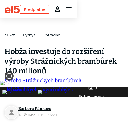
Předplatné
e15.cz
Byznys
Potraviny
Hobža investuje do rozšíření
výroby Strážnických brambůrek
140 milionů
3
Fotogalerie
Barbora Pánková
18. června 2019
·
16:20