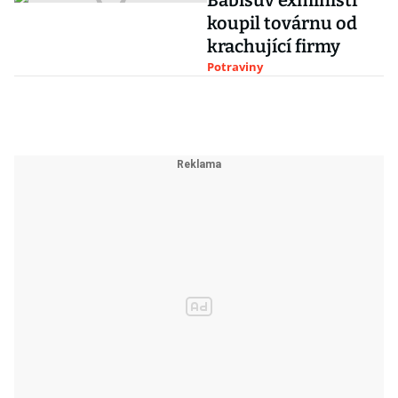
Babišův exministr
koupil továrnu od
krachující firmy
Potraviny