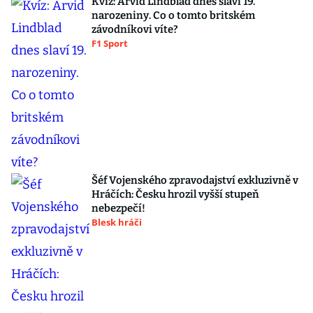
Kvíz: Arvid Lindblad dnes slaví 19.
narozeniny. Co o tomto britském
závodníkovi víte?
F1 Sport
Šéf Vojenského zpravodajství exkluzivně v
Hráčích: Česku hrozil vyšší stupeň
nebezpečí!
Blesk hráči