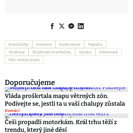
brambůrky
investice
konkurence
PepsiCo
Strážnice
Strážnické brambůrky
výroba
Intersnack
Petr Hobža Snack
Doporučujeme
Vláda proškrtala mapu větrných zón.
Podívejte se, jestli ta u vaší chalupy zůstala
Domácí
Češi propadli motorkám. Král trhu těží z
trendu, který jiné děsí