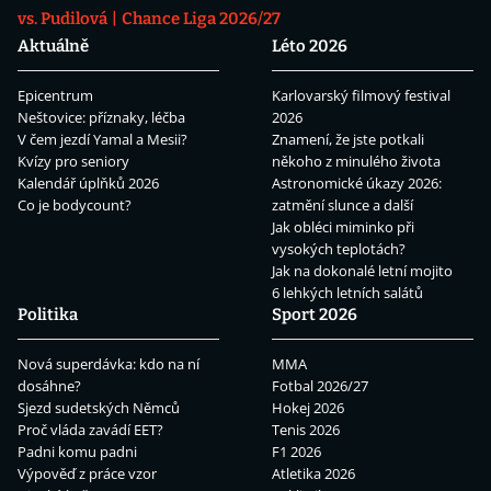
vs. Pudilová
Chance Liga 2026/27
Aktuálně
Léto 2026
Epicentrum
Karlovarský filmový festival
Neštovice: příznaky, léčba
2026
V čem jezdí Yamal a Mesii?
Znamení, že jste potkali
Kvízy pro seniory
někoho z minulého života
Kalendář úplňků 2026
Astronomické úkazy 2026:
Co je bodycount?
zatmění slunce a další
Jak obléci miminko při
vysokých teplotách?
Jak na dokonalé letní mojito
6 lehkých letních salátů
Politika
Sport 2026
Nová superdávka: kdo na ní
MMA
dosáhne?
Fotbal 2026/27
Sjezd sudetských Němců
Hokej 2026
Proč vláda zavádí EET?
Tenis 2026
Padni komu padni
F1 2026
Výpověď z práce vzor
Atletika 2026