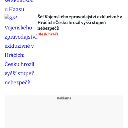
Šéf Vojenského zpravodajství exkluzivně v
Hráčích: Česku hrozil vyšší stupeň
nebezpečí!
Blesk hráči