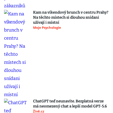
Kam na víkendový brunch v centru Prahy?
Na těchto místech si dlouhou snídani
užívají i místní
Moje Psychologie
ChatGPT teď neunavíte. Bezplatná verze
má neomezený chat a lepší model GPT-5.6
Živě.cz