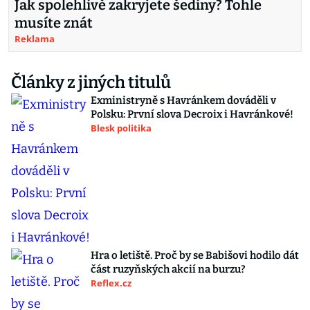
Jak spolehlivě zakryjete šediny? Tohle
musíte znát
Reklama
Články z jiných titulů
Exministryně s Havránkem dováděli v
Polsku: První slova Decroix i Havránkové!
Blesk politika
Hra o letiště. Proč by se Babišovi hodilo dát
část ruzyňských akcií na burzu?
Reflex.cz