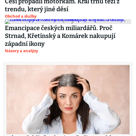
Češi propadli motorkám. Král trhu těží z
trendu, který jiné děsí
Obchod a služby
Emancipace českých miliardářů. Proč
Strnad, Křetínský a Komárek nakupují
západní ikony
Názory a analýzy