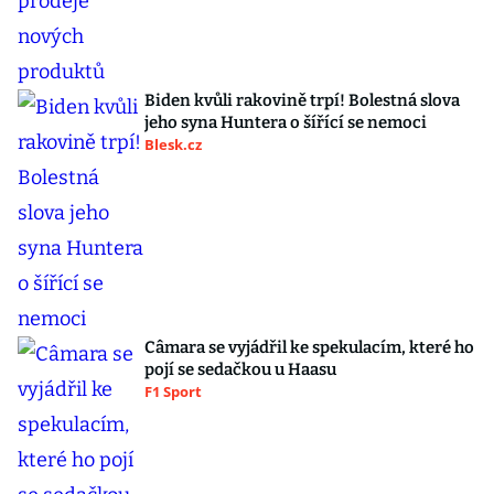
Biden kvůli rakovině trpí! Bolestná slova
jeho syna Huntera o šířící se nemoci
Blesk.cz
Câmara se vyjádřil ke spekulacím, které ho
pojí se sedačkou u Haasu
F1 Sport