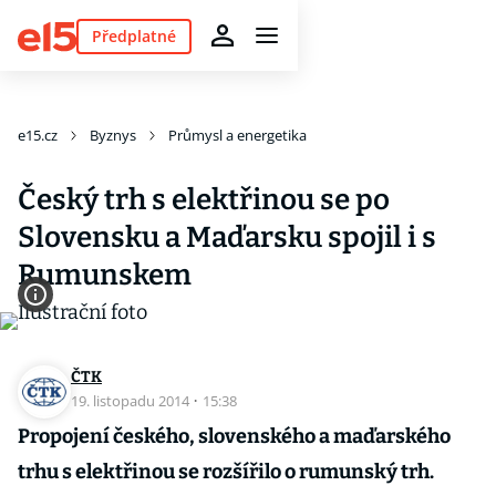
Předplatné
e15.cz
Byznys
Průmysl a energetika
Český trh s elektřinou se po
Slovensku a Maďarsku spojil i s
Rumunskem
ČTK
19. listopadu 2014
·
15:38
Propojení českého, slovenského a maďarského
trhu s elektřinou se rozšířilo o rumunský trh.