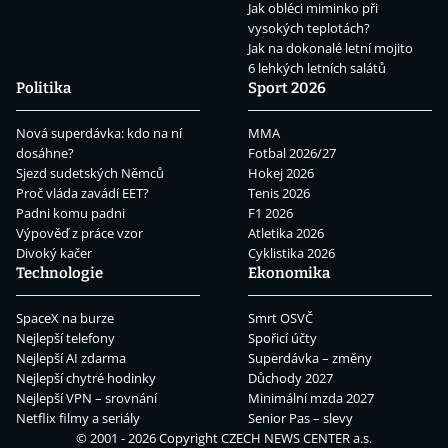
Jak obléci miminko při
vysokých teplotách?
Jak na dokonalé letní mojito
6 lehkých letních salátů
Politika
Sport 2026
Nová superdávka: kdo na ní
MMA
dosáhne?
Fotbal 2026/27
Sjezd sudetských Němců
Hokej 2026
Proč vláda zavádí EET?
Tenis 2026
Padni komu padni
F1 2026
Výpověď z práce vzor
Atletika 2026
Divoký kačer
Cyklistika 2026
Technologie
Ekonomika
SpaceX na burze
Smrt OSVČ
Nejlepší telefony
Spořicí účty
Nejlepší AI zdarma
Superdávka – změny
Nejlepší chytré hodinky
Důchody 2027
Nejlepší VPN – srovnání
Minimální mzda 2027
Netflix filmy a seriály
Senior Pas – slevy
© 2001 - 2026 Copyright
CZECH NEWS CENTER a.s.