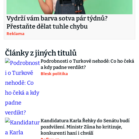
Vydrží vám barva sotva pár týdnů?
Přestaňte dělat tuhle chybu
Reklama
Články z jiných titulů
Podrobnosti o Turkově nehodě: Co ho čeká
a kdy padne verdikt?
Blesk politika
Kandidatura Karla Řehky do Senátu budí
pozdvižení. Ministr Zůna ho kritizuje,
konkurenti haní i chválí