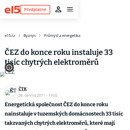
Předplatné
e15.cz
Byznys
Průmysl a energetika
ČEZ do konce roku instaluje 33
tisíc chytrých elektroměrů
ČTK
28. června 2011
·
13:02
Energetická společnost ČEZ do konce roku
nainstaluje v tuzemských domácnostech 33 tisíc
takzvaných chytrých elektroměrů, které mají