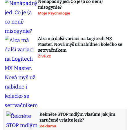
Nenápadný jed: Co je (a co není)
misogynie?
Moje Psychologie
Alza má další variaci na Logitech MX
Master. Nová myš už nabídne i kolečko se
setrvačníkem
Živě.cz
Řekněte STOP mdlým vlasům! Jak jim
zaručeně vrátíte lesk?
Reklama