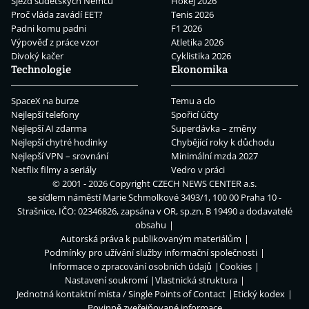
Sjezd sudetských Němců
Hokej 2026
Proč vláda zavádí EET?
Tenis 2026
Padni komu padni
F1 2026
Výpověď z práce vzor
Atletika 2026
Divoký kačer
Cyklistika 2026
Technologie
Ekonomika
SpaceX na burze
Temu a clo
Nejlepší telefony
Spořicí účty
Nejlepší AI zdarma
Superdávka – změny
Nejlepší chytré hodinky
Chybějící roky k důchodu
Nejlepší VPN – srovnání
Minimální mzda 2027
Netflix filmy a seriály
Vedro v práci
© 2001 - 2026 Copyright
CZECH NEWS CENTER a.s.
se sídlem náměstí Marie Schmolkové 3493/1, 100 00 Praha 10 -
Strašnice, IČO: 02346826, zapsána v OR, sp.zn. B 19490 a dodavatelé
obsahu
Autorská práva k publikovaným materiálům
Podmínky pro užívání služby informační společnosti
Informace o zpracování osobních údajů
Cookies
Nastavení soukromí
Vlastnická struktura
Jednotná kontaktní místa / Single Points of Contact
Etický kodex
Povinně zveřejňované informace