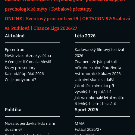
psychologické mýty
Fotbalové přestupy
ONLINE
Eventový prostor Level 9
OKTAGON 92: Szabová
vs. Pudilová
Chance Liga 2026/27
Aktuálně
Léto 2026
Epicentrum
Karlovarský filmový festival
Neštovice: příznaky, léčba
2026
V čem jezdí Yamal a Mesii?
Znamení, že jste potkali
Kvízy pro seniory
někoho z minulého života
Kalendář úplňků 2026
Astronomické úkazy 2026:
Co je bodycount?
zatmění slunce a další
Jak obléci miminko při
vysokých teplotách?
Jak na dokonalé letní mojito
6 lehkých letních salátů
Politika
Sport 2026
Nová superdávka: kdo na ní
MMA
dosáhne?
Fotbal 2026/27