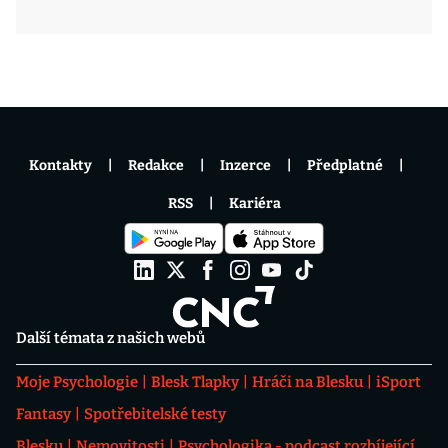
Kontakty
Redakce
Inzerce
Předplatné
RSS
Kariéra
Další témata z našich webů
Moje Psychologie
Blesk Tlapky
Hráči na Blesku
iSport
Fantasy
Spotřebitelské testy
Blesku
Nemovitosti
Psychologika - podcast rozbíjející