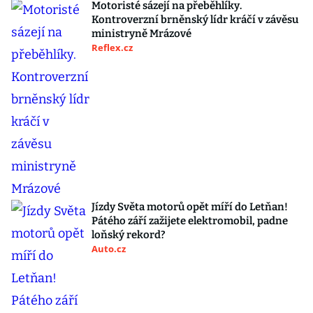
Motoristé sázejí na přeběhlíky.
Kontroverzní brněnský lídr kráčí v závěsu
ministryně Mrázové
Reflex.cz
Jízdy Světa motorů opět míří do Letňan!
Pátého září zažijete elektromobil, padne
loňský rekord?
Auto.cz