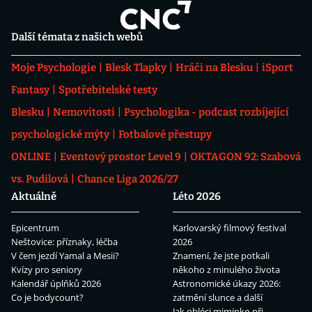
Další témata z našich webů
Moje Psychologie
Blesk Tlapky
Hráči na Blesku
iSport
Fantasy
Spotřebitelské testy
Blesku
Nemovitosti
Psychologika - podcast rozbíjející
psychologické mýty
Fotbalové přestupy
ONLINE
Eventový prostor Level 9
OKTAGON 92: Szabová
vs. Pudilová
Chance Liga 2026/27
Aktuálně
Léto 2026
Epicentrum
Karlovarský filmový festival
Neštovice: příznaky, léčba
2026
V čem jezdí Yamal a Mesii?
Znamení, že jste potkali
Kvízy pro seniory
někoho z minulého života
Kalendář úplňků 2026
Astronomické úkazy 2026:
Co je bodycount?
zatmění slunce a další
Jak obléci miminko při