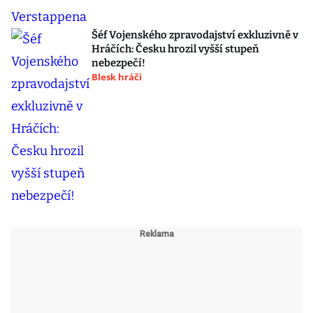
Šéf Vojenského zpravodajství exkluzivně v
Hráčích: Česku hrozil vyšší stupeň
nebezpečí!
Blesk hráči