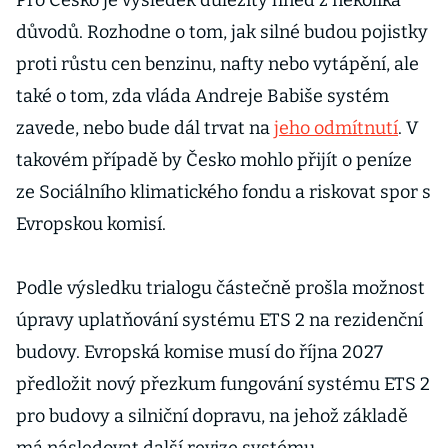
Pro Česko je výsledek důležitý hned z několika
důvodů. Rozhodne o tom, jak silné budou pojistky
proti růstu cen benzinu, nafty nebo vytápění, ale
také o tom, zda vláda Andreje Babiše systém
zavede, nebo bude dál trvat na
jeho odmítnutí
. V
takovém případě by Česko mohlo přijít o peníze
ze Sociálního klimatického fondu a riskovat spor s
Evropskou komisí.
Podle výsledku trialogu částečně prošla možnost
úpravy uplatňování systému ETS 2 na rezidenční
budovy. Evropská komise musí do října 2027
předložit nový přezkum fungování systému ETS 2
pro budovy a silniční dopravu, na jehož základě