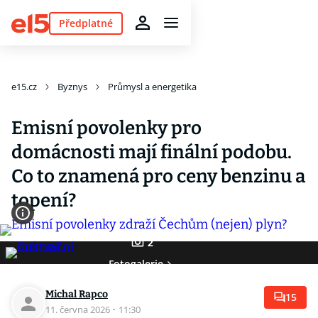
Předplatné
e15.cz
Byznys
Průmysl a energetika
Emisní povolenky pro
domácnosti mají finální podobu.
Co to znamená pro ceny benzinu a
topení?
2
Fotogalerie
Michal Rapco
15
11. června 2026
·
11:30