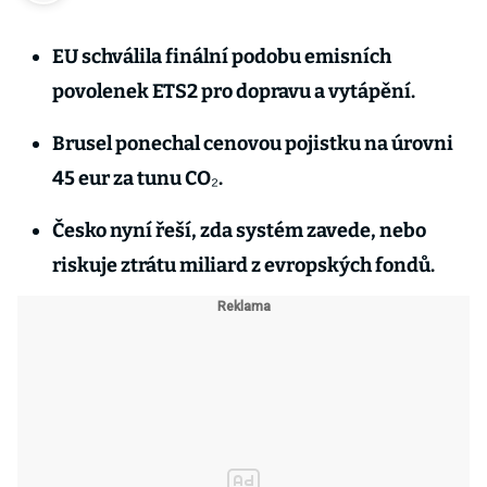
EU schválila finální podobu emisních
povolenek ETS2 pro dopravu a vytápění.
Brusel ponechal cenovou pojistku na úrovni
45 eur za tunu CO₂.
Česko nyní řeší, zda systém zavede, nebo
riskuje ztrátu miliard z evropských fondů.