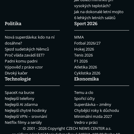
vysokých teplotách?
Jak na dokonalé letní mojito
6 lehkých letních salátů
Politika
Sport 2026
Nová superdávka: kdo na ní
MMA
dosáhne?
Fotbal 2026/27
Sjezd sudetských Němců
Hokej 2026
Proč vláda zavádí EET?
Tenis 2026
Padni komu padni
F1 2026
Výpověď z práce vzor
Atletika 2026
Divoký kačer
Cyklistika 2026
Technologie
Ekonomika
SpaceX na burze
Temu a clo
Nejlepší telefony
Spořicí účty
Nejlepší AI zdarma
Superdávka – změny
Nejlepší chytré hodinky
Chybějící roky k důchodu
Nejlepší VPN – srovnání
Minimální mzda 2027
Netflix filmy a seriály
Vedro v práci
© 2001 - 2026 Copyright
CZECH NEWS CENTER a.s.