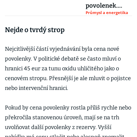
povolenek.
Nerudová
Průmysl a energetika
dostala do hry
Nejde o tvrdý strop
výjimku pro
bydlení
Nejcitlivější částí vyjednávání byla cena nové
povolenky. V politické debatě se často mluví o
hranici 45 eur za tunu oxidu uhličitého jako o
cenovém stropu. Přesnější je ale mluvit o pojistce
nebo intervenční hranici.
Pokud by cena povolenky rostla příliš rychle nebo
překročila stanovenou úroveň, mají se na trh
uvolňovat další povolenky z rezervy. Vyšší