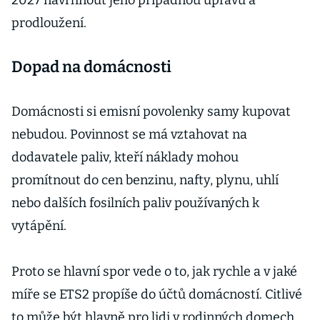
2027 navrhnout jeho případnou úpravu a
prodloužení.
Dopad na domácnosti
Domácnosti si emisní povolenky samy kupovat
nebudou. Povinnost se má vztahovat na
dodavatele paliv, kteří náklady mohou
promítnout do cen benzinu, nafty, plynu, uhlí
nebo dalších fosilních paliv používaných k
vytápění.
Proto se hlavní spor vede o to, jak rychle a v jaké
míře se ETS2 propíše do účtů domácností. Citlivé
to může být hlavně pro lidi v rodinných domech,