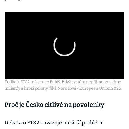
Žolíka k ETS2 má v ruce Babiš. Když systém nepřijme, ztratíme
miliardy a hrozí pokuty, říká Nerudová • European Union 2026
Proč je Česko citlivé na povolenky
Debata o ETS2 navazuje na širší problém