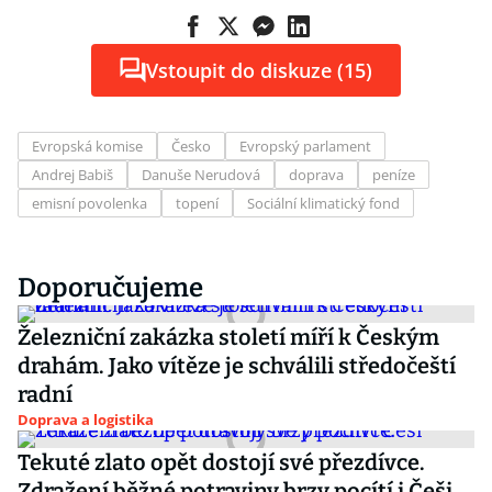
Vstoupit do diskuze (15)
Evropská komise
Česko
Evropský parlament
Andrej Babiš
Danuše Nerudová
doprava
peníze
emisní povolenka
topení
Sociální klimatický fond
Doporučujeme
Železniční zakázka století míří k Českým
drahám. Jako vítěze je schválili středočeští
radní
Doprava a logistika
Tekuté zlato opět dostojí své přezdívce.
Zdražení běžné potraviny brzy pocítí i Češi