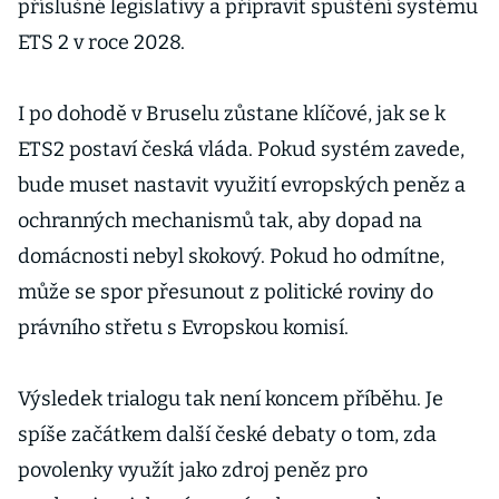
příslušné legislativy a připravit spuštění systému
ETS 2 v roce 2028.
I po dohodě v Bruselu zůstane klíčové, jak se k
ETS2 postaví česká vláda. Pokud systém zavede,
bude muset nastavit využití evropských peněz a
ochranných mechanismů tak, aby dopad na
domácnosti nebyl skokový. Pokud ho odmítne,
může se spor přesunout z politické roviny do
právního střetu s Evropskou komisí.
Výsledek trialogu tak není koncem příběhu. Je
spíše začátkem další české debaty o tom, zda
povolenky využít jako zdroj peněz pro