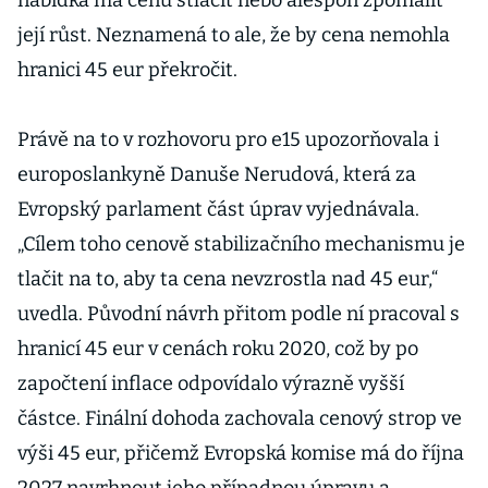
nabídka má cenu stlačit nebo alespoň zpomalit
její růst. Neznamená to ale, že by cena nemohla
hranici 45 eur překročit.
Právě na to v rozhovoru pro e15 upozorňovala i
europoslankyně Danuše Nerudová, která za
Evropský parlament část úprav vyjednávala.
„Cílem toho cenově stabilizačního mechanismu je
tlačit na to, aby ta cena nevzrostla nad 45 eur,“
uvedla. Původní návrh přitom podle ní pracoval s
hranicí 45 eur v cenách roku 2020, což by po
započtení inflace odpovídalo výrazně vyšší
částce. Finální dohoda zachovala cenový strop ve
výši 45 eur, přičemž Evropská komise má do října