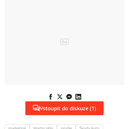
200 pozic
Vstoupit do diskuze (1)
marketing
Martin Jahn
prodej
Škoda Auto