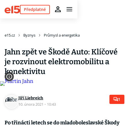
Předplatné
e15.cz
Byznys
Průmysl a energetika
Jahn zpět ve Škodě Auto: Klíčové
je rozvinout elektromobilitu a
konektivitu
Jiří Liebreich
1
10. února 2021
·
10:43
Po třinácti letech se do mladoboleslavské Škody