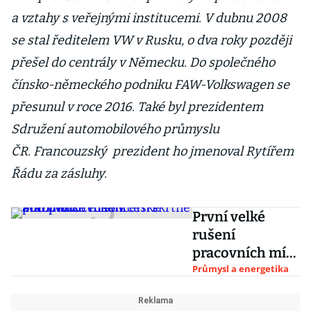
a vztahy s veřejnými institucemi. V dubnu 2008
se stal ředitelem VW v Rusku, o dva roky později
přešel do centrály v Německu. Do společného
čínsko-německého podniku FAW-Volkswagen se
přesunul v roce 2016. Také byl prezidentem
Sdružení automobilového průmyslu
ČR. Francouzský prezident ho jmenoval Rytířem
Řádu za zásluhy.
První velké
rušení
pracovních míst
v české
Průmysl a energetika
automobilce.
Koncern škrtne