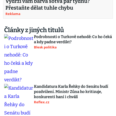
Vydrží vám barva sotva pár týdnů?
Přestaňte dělat tuhle chybu
Reklama
Články z jiných titulů
Podrobnosti o Turkově nehodě: Co ho čeká
a kdy padne verdikt?
Blesk politika
Kandidatura Karla Řehky do Senátu budí
pozdvižení. Ministr Zůna ho kritizuje,
konkurenti haní i chválí
Reflex.cz