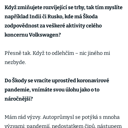
pro Čínu Martin
Když zmiňujete rozvíjející se trhy, tak tím myslíte
Jahn
například Indii či Rusko, kde má Škoda
zodpovědnost za veškeré aktivity celého
koncernu Volkswagen?
Přesně tak. Když to odlehčím – nic jiného mi
nezbyde.
Do Škody se vracíte uprostřed koronavirové
pandemie, vnímáte svou úlohu jako o to
náročnější?
Mám rád výzvy. Autoprůmysl se potýká s mnoha
výzvami: pandemií, nedostatkem čipů, nástupem