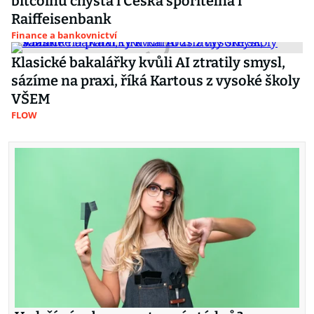
bitcoinu chystá i Česká spořitelna i
Raiffeisenbank
Finance a bankovnictví
Klasické bakalářky kvůli AI ztratily smysl,
sázíme na praxi, říká Kartous z vysoké školy
VŠEM
FLOW