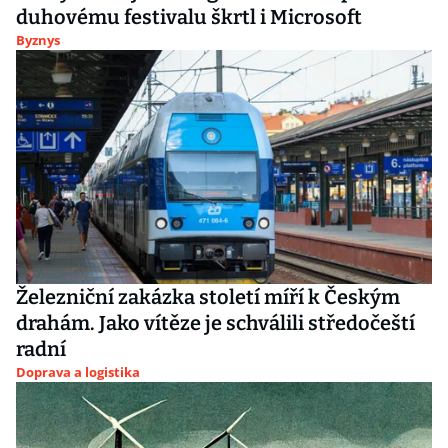
duhovému festivalu škrtl i Microsoft
Byznys
Železniční zakázka století míří k Českým
drahám. Jako vítěze je schválili středočeští
radní
Doprava a logistika