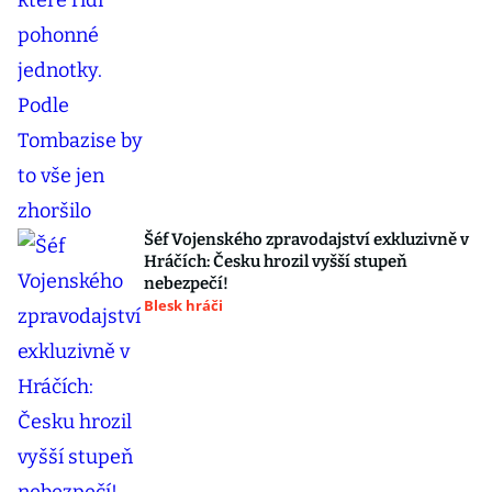
Šéf Vojenského zpravodajství exkluzivně v
Hráčích: Česku hrozil vyšší stupeň
nebezpečí!
Blesk hráči