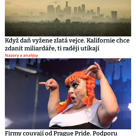
Když daň vyžene zlatá vejce. Kalifornie chce
zdanit miliardáře, ti raději utíkají
Názory a analýzy
Firmy couvají od Prague Pride. Podporu