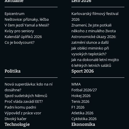
Aktuálně
Léto 2026
Epicentrum
Karlovarský filmový festival
Neštovice: příznaky, léčba
2026
V čem jezdí Yamal a Mesii?
Znamení, že jste potkali
Kvízy pro seniory
někoho z minulého života
Kalendář úplňků 2026
Astronomické úkazy 2026:
Co je bodycount?
zatmění slunce a další
Jak obléci miminko při
vysokých teplotách?
Jak na dokonalé letní mojito
6 lehkých letních salátů
Politika
Sport 2026
Nová superdávka: kdo na ní
MMA
dosáhne?
Fotbal 2026/27
Sjezd sudetských Němců
Hokej 2026
Proč vláda zavádí EET?
Tenis 2026
Padni komu padni
F1 2026
Výpověď z práce vzor
Atletika 2026
Divoký kačer
Cyklistika 2026
Technologie
Ekonomika