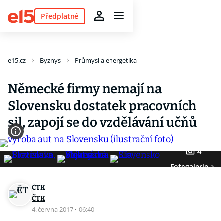
Předplatné
e15.cz
Byznys
Průmysl a energetika
Německé firmy nemají na
Slovensku dostatek pracovních
sil, zapojí se do vzdělávání učňů
4
Fotogalerie
ČTK
ČTK
4. června 2017
·
06:40