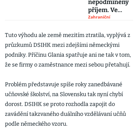
nepodmíněný
příjem. Ve
vybraných
Zahraniční
městech
dostanou lidé
Tuto výhodu ale země mezitím ztratila, vyplývá z
14 tisíc každý
průzkumů DSIHK mezi zdejšími německými
měsíc
podniky. Příčinu Glania spatřuje ani ne tak v tom,
že se firmy o zaměstnance mezi sebou přetahují.
Problém představuje spíše roky zanedbávané
učňovské školství, na Slovensku tak nyní chybí
dorost. DSIHK se proto rozhodla zapojit do
zavádění takzvaného duálního vzdělávaní učňů
podle německého vzoru.