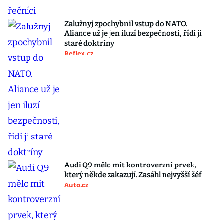
Zalužnyj zpochybnil vstup do NATO.
Aliance už je jen iluzí bezpečnosti, řídí ji
staré doktríny
Reflex.cz
Audi Q9 mělo mít kontroverzní prvek,
který někde zakazují. Zasáhl nejvyšší šéf
Auto.cz