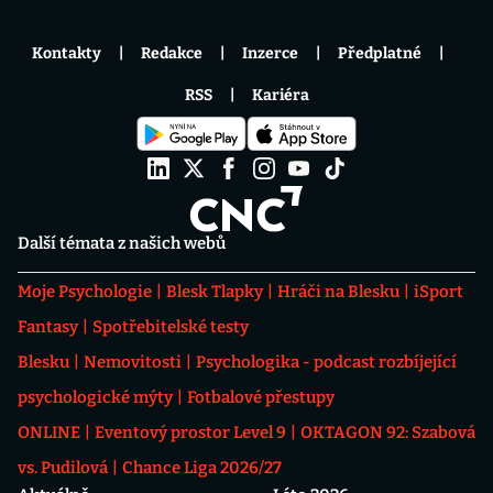
Kontakty
Redakce
Inzerce
Předplatné
RSS
Kariéra
Další témata z našich webů
Moje Psychologie
Blesk Tlapky
Hráči na Blesku
iSport
Fantasy
Spotřebitelské testy
Blesku
Nemovitosti
Psychologika - podcast rozbíjející
psychologické mýty
Fotbalové přestupy
ONLINE
Eventový prostor Level 9
OKTAGON 92: Szabová
vs. Pudilová
Chance Liga 2026/27