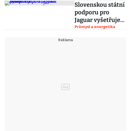
Slovenskou státní
podporu pro
Jaguar vyšetřuje
Evropská komise
Průmysl a energetika