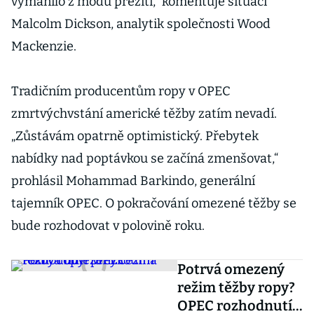
vymanilo z módu přežití,“ komentuje situaci
Malcolm Dickson, analytik společnosti Wood
Mackenzie.
Tradičním producentům ropy v OPEC
zmrtvýchvstání americké těžby zatím nevadí.
„Zůstávám opatrně optimistický. Přebytek
nabídky nad poptávkou se začíná zmenšovat,“
prohlásil Mohammad Barkindo, generální
tajemník OPEC. O pokračování omezené těžby se
bude rozhodovat v polovině roku.
Potrvá omezený
režim těžby ropy?
OPEC rozhodnutí