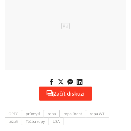
Začít diskuzi
OPEC
průmysl
ropa
ropa Brent
ropa WTI
těžaři
Těžba ropy
USA