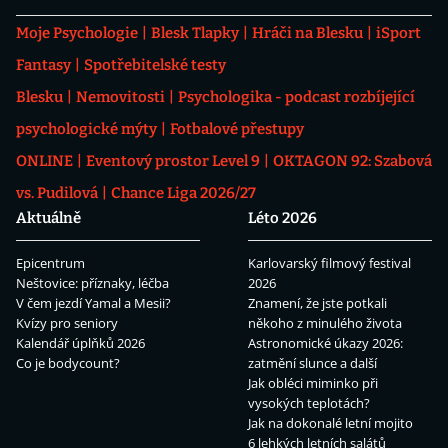
Moje Psychologie
Blesk Tlapky
Hráči na Blesku
iSport
Fantasy
Spotřebitelské testy
Blesku
Nemovitosti
Psychologika - podcast rozbíjející
psychologické mýty
Fotbalové přestupy
ONLINE
Eventový prostor Level 9
OKTAGON 92: Szabová
vs. Pudilová
Chance Liga 2026/27
Aktuálně
Léto 2026
Epicentrum
Karlovarský filmový festival
Neštovice: příznaky, léčba
2026
V čem jezdí Yamal a Mesii?
Znamení, že jste potkali
Kvízy pro seniory
někoho z minulého života
Kalendář úplňků 2026
Astronomické úkazy 2026:
Co je bodycount?
zatmění slunce a další
Jak obléci miminko při
vysokých teplotách?
Jak na dokonalé letní mojito
6 lehkých letních salátů