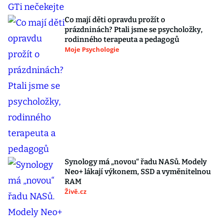
Co mají děti opravdu prožít o
prázdninách? Ptali jsme se psycholožky,
rodinného terapeuta a pedagogů
Moje Psychologie
Synology má „novou“ řadu NASů. Modely
Neo+ lákají výkonem, SSD a vyměnitelnou
RAM
Živě.cz