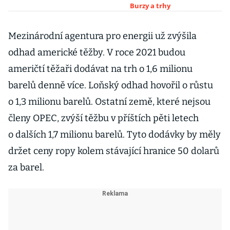
přezkoumá
Burzy a trhy
Mezinárodní agentura pro energii už zvýšila
odhad americké těžby. V roce 2021 budou
američtí těžaři dodávat na trh o 1,6 milionu
barelů denně více. Loňský odhad hovořil o růstu
o 1,3 milionu barelů. Ostatní země, které nejsou
členy OPEC, zvýší těžbu v příštích pěti letech
o dalších 1,7 milionu barelů. Tyto dodávky by měly
držet ceny ropy kolem stávající hranice 50 dolarů
za barel.