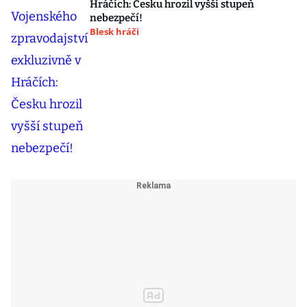
Hráčích: Česku hrozil vyšší stupeň
nebezpečí!
Blesk hráči