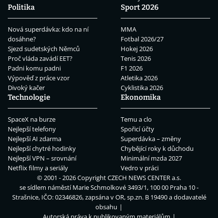
Politika
Sport 2026
Nová superdávka: kdo na ní
MMA
dosáhne?
Fotbal 2026/27
Sjezd sudetských Němců
Hokej 2026
Proč vláda zavádí EET?
Tenis 2026
Padni komu padni
F1 2026
Výpověď z práce vzor
Atletika 2026
Divoký kačer
Cyklistika 2026
Technologie
Ekonomika
SpaceX na burze
Temu a clo
Nejlepší telefony
Spořicí účty
Nejlepší AI zdarma
Superdávka – změny
Nejlepší chytré hodinky
Chybějící roky k důchodu
Nejlepší VPN – srovnání
Minimální mzda 2027
Netflix filmy a seriály
Vedro v práci
© 2001 - 2026 Copyright
CZECH NEWS CENTER a.s.
se sídlem náměstí Marie Schmolkové 3493/1, 100 00 Praha 10 -
Strašnice, IČO: 02346826, zapsána v OR, sp.zn. B 19490 a dodavatelé
obsahu
Autorská práva k publikovaným materiálům