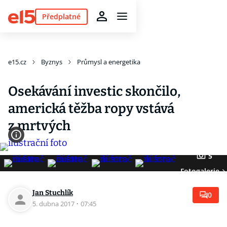
Předplatné
e15.cz
Byznys
Průmysl a energetika
Osekávání investic skončilo,
americká těžba ropy vstává
z mrtvých
5
Fotogalerie
Jan Stuchlík
0
5. dubna 2017
·
07:45