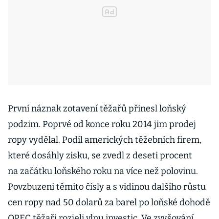
První náznak zotavení těžařů přinesl loňský
podzim. Poprvé od konce roku 2014 jim prodej
ropy vydělal. Podíl amerických těžebních firem,
které dosáhly zisku, se zvedl z deseti procent
na začátku loňského roku na více než polovinu.
Povzbuzeni těmito čísly a s vidinou dalšího růstu
cen ropy nad 50 dolarů za barel po loňské dohodě
OPEC těžaři rozjeli vlnu investic. Ve zvyšování