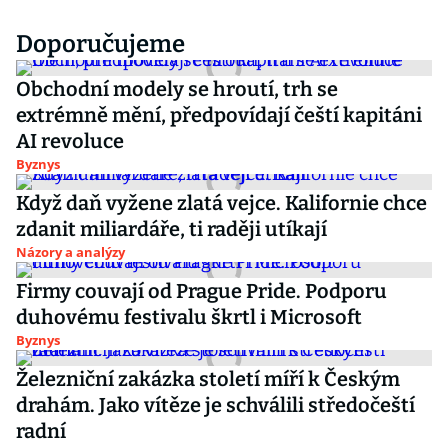
Doporučujeme
Obchodní modely se hroutí, trh se
extrémně mění, předpovídají čeští kapitáni
AI revoluce
Byznys
Když daň vyžene zlatá vejce. Kalifornie chce
zdanit miliardáře, ti raději utíkají
Názory a analýzy
Firmy couvají od Prague Pride. Podporu
duhovému festivalu škrtl i Microsoft
Byznys
Železniční zakázka století míří k Českým
drahám. Jako vítěze je schválili středočeští
radní