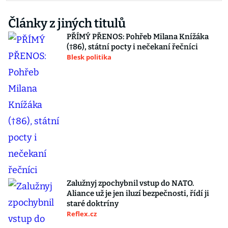
Články z jiných titulů
PŘÍMÝ PŘENOS: Pohřeb Milana Knížáka
(†86), státní pocty i nečekaní řečníci
Blesk politika
Zalužnyj zpochybnil vstup do NATO.
Aliance už je jen iluzí bezpečnosti, řídí ji
staré doktríny
Reflex.cz