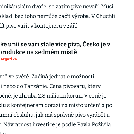
nikánském dvoře, se zatím pivo nevaří. Musí
 sklad, bez toho nemůže začít výroba. V Chuchli
t pivo vařit v kontejneru v září.
é unii se vaří stále více piva, Česko je v
produkce na sedmém místě
nergetika
vně ve světě. Začíná jednat o možnosti
i nebo do Tanzánie. Cena pivovaru, který
očně, je zhruba 2,8 milionu korun. V ceně je
olu s kontejnerem dorazí na místo určení a po
tamní obsluhu, jak má správně pivo vyrábět a
. Návratnost investice je podle Pavla Poživila