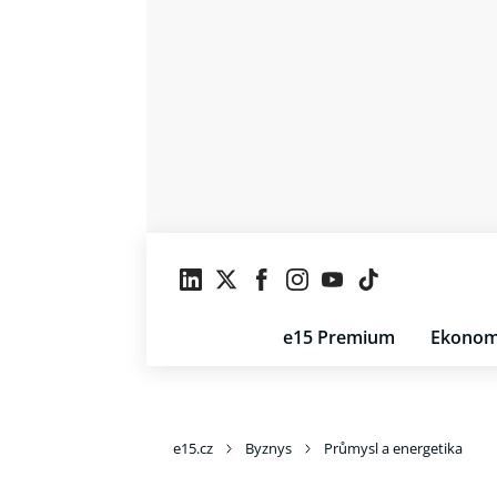
e15 Premium
Ekonom
e15.cz
Byznys
Průmysl a energetika