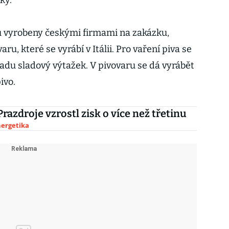
ky.
u vyrobeny českými firmami na zakázku,
ru, které se vyrábí v Itálii. Pro vaření piva se
adu sladový výtažek. V pivovaru se dá vyrábět
ivo.
Prazdroje vzrostl zisk o více než třetinu
nergetika