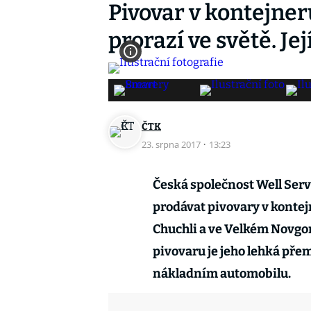
Pivovar v kontejner
prorazí ve světě. J
ČTK
23. srpna 2017
·
13:23
Česká společnost Well Ser
prodávat pivovary v kontej
Chuchli a ve Velkém Novgo
pivovaru je jeho lehká přem
nákladním automobilu.