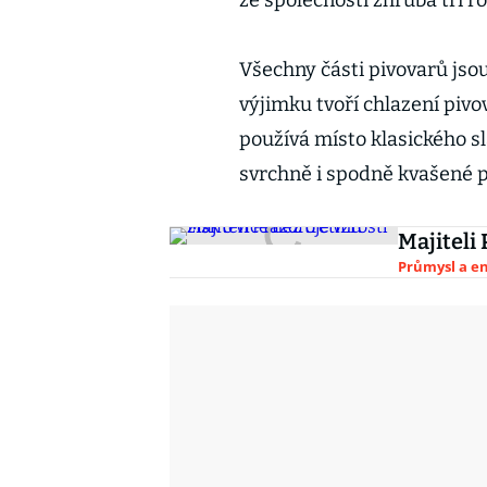
ze společnosti zhruba tři ro
Všechny části pivovarů jso
výjimku tvoří chlazení pivova
používá místo klasického sl
svrchně i spodně kvašené p
Majiteli 
Průmysl a e