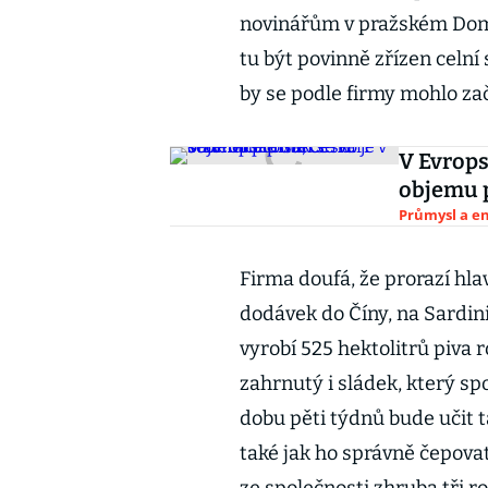
novinářům v pražském Domi
tu být povinně zřízen celní
by se podle firmy mohlo začí
V Evropsk
objemu 
Průmysl a e
Firma doufá, že prorazí hla
dodávek do Číny, na Sardini
vyrobí 525 hektolitrů piva r
zahrnutý i sládek, který sp
dobu pěti týdnů bude učit 
také jak ho správně čepovat