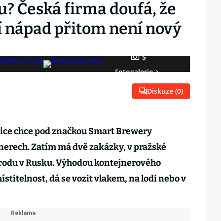
u? Česká firma doufá, že
ejí nápad přitom není nový
5
Fotogalerie
Diskuze (
0
)
vice chce pod značkou Smart Brewery
nerech. Zatím má dvě zakázky, v pražské
rodu v Rusku. Výhodou kontejnerového
ístitelnost, dá se vozit vlakem, na lodi nebo v