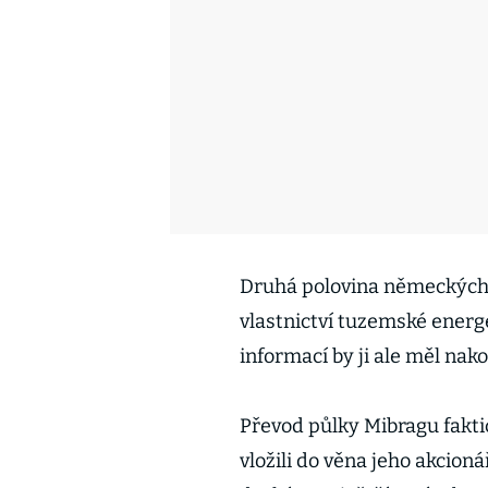
Druhá polovina německých
vlastnictví tuzemské energ
informací by ji ale měl nak
Převod půlky Mibragu fakti
vložili do věna jeho akcioná