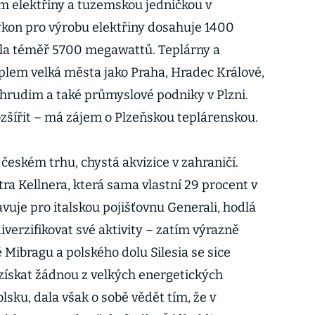
 elektřiny a tuzemskou jedničkou v
výkon pro výrobu elektřiny dosahuje 1400
la téměř 5700 megawattů. Teplárny a
plem velká města jako Praha, Hradec Králové,
Chrudim a také průmyslové podniky v Plzni.
ozšířit – má zájem o Plzeňskou teplárenskou.
 českém trhu, chystá akvizice v zahraničí.
ra Kellnera, která sama vlastní 29 procent v
vuje pro italskou pojišťovnu Generali, hodlá
verzifikovat své aktivity – zatím výrazně
ibragu a polského dolu Silesia se sice
získat žádnou z velkých energetických
sku, dala však o sobě vědět tím, že v