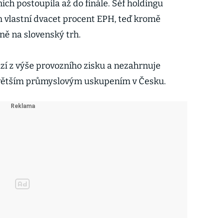
ch postoupila až do finále. Šéf holdingu
m vlastní dvacet procent EPH, teď kromě
ně na slovenský trh.
ází z výše provozního zisku a nezahrnuje
větším průmyslovým uskupením v Česku.