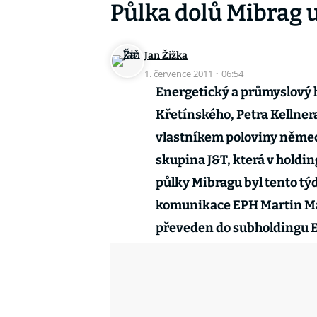
Půlka dolů Mibrag u
Jan Žižka
1. července 2011
·
06:54
Energetický a průmyslový 
Křetínského, Petra Kellnera
vlastníkem poloviny němec
skupina J&T, která v holdi
půlky Mibragu byl tento tý
komunikace EPH Martin Maň
převeden do subholdingu EP