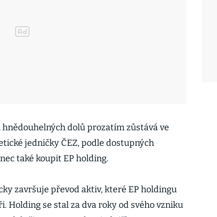
 hnědouhelných dolů prozatím zůstává ve
etické jedničky ČEZ, podle dostupných
onec také koupit EP holding.
cky završuje převod aktiv, které EP holdingu
ři. Holding se stal za dva roky od svého vzniku