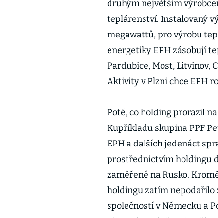
druhým největším výrobcem
teplárenství. Instalovaný 
megawattů, pro výrobu tep
energetiky EPH zásobují te
Pardubice, Most, Litvínov, 
Aktivity v Plzni chce EPH r
Poté, co holding prorazil na
Kupříkladu skupina PPF Pet
EPH a dalších jedenáct spra
prostřednictvím holdingu di
zaměřené na Rusko. Kromě M
holdingu zatím nepodařilo 
společností v Německu a Pol