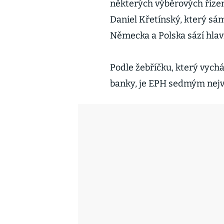
některých výběrových řízení
Daniel Křetínský, který sá
Německa a Polska sází hlav
Podle žebříčku, který vych
banky, je EPH sedmým nej