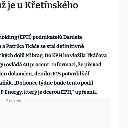
ž je u Křetínského
holding (EPH) podnikatelů Daniela
 a Patrika Tkáče se stal definitivně
kých dolů Mibrag. Do EPH ho vložila Tkáčova
ngu ovládá 40 procent. Informaci, že převod
den dokončen, deníku E15 potvrdil šéf
ák. „Do konce týdne bude tento podíl
 Energy, který je dcerou EPH,“ upřesnil.