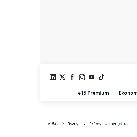
e15 Premium
Ekonom
e15.cz
Byznys
Průmysl a energetika