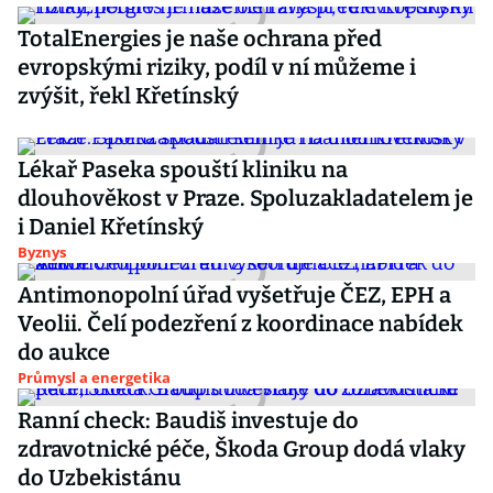
TotalEnergies je naše ochrana před
evropskými riziky, podíl v ní můžeme i
zvýšit, řekl Křetínský
Lékař Paseka spouští kliniku na
dlouhověkost v Praze. Spoluzakladatelem je
i Daniel Křetínský
Byznys
Antimonopolní úřad vyšetřuje ČEZ, EPH a
Veolii. Čelí podezření z koordinace nabídek
do aukce
Průmysl a energetika
Ranní check: Baudiš investuje do
zdravotnické péče, Škoda Group dodá vlaky
do Uzbekistánu