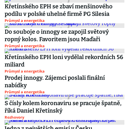
Křetínského EPH se zbaví menšinového
podílu v polské uhelné firmě PG Silesia
Průmysl a energetika
Do souboje o innogy se zapojil světový
ropný kolos. Favoritem jsou Maďaři
Průmysl a energetika
Křetínského EPH loni vydělal rekordních 56
miliard
Průmysl a energetika
Prodej innogy. Zájemci poslali finální
nabídky
Průmysl a energetika
S čísly kolem koronaviru se pracuje špatně,
říká Daniel Křetínský
Rozhovory
Jedna z největších emisí v Česku