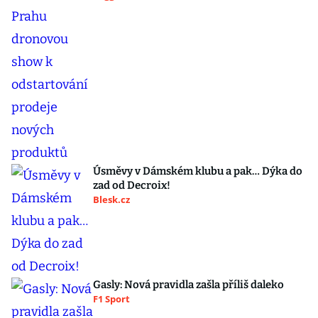
Úsměvy v Dámském klubu a pak… Dýka do
zad od Decroix!
Blesk.cz
Gasly: Nová pravidla zašla příliš daleko
F1 Sport