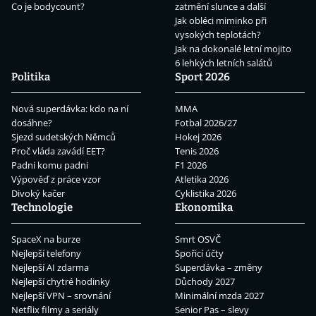
Co je bodycount?
zatmění slunce a další
Jak obléci miminko při
vysokých teplotách?
Jak na dokonalé letní mojito
6 lehkých letních salátů
Politika
Sport 2026
Nová superdávka: kdo na ní
MMA
dosáhne?
Fotbal 2026/27
Sjezd sudetských Němců
Hokej 2026
Proč vláda zavádí EET?
Tenis 2026
Padni komu padni
F1 2026
Výpověď z práce vzor
Atletika 2026
Divoký kačer
Cyklistika 2026
Technologie
Ekonomika
SpaceX na burze
Smrt OSVČ
Nejlepší telefony
Spořicí účty
Nejlepší AI zdarma
Superdávka – změny
Nejlepší chytré hodinky
Důchody 2027
Nejlepší VPN – srovnání
Minimální mzda 2027
Netflix filmy a seriály
Senior Pas – slevy