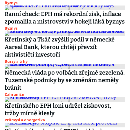
Byznys
Ranní check: EPH má rekordní zisk, inflace
zpomalila a mistrovství v hokeji láká byznys
Byznys
Křetínský a Tkáč zvýšili podíl v německé
Aareal Bank, kterou chtějí převzít
aktivističtí investoři
Burzy a trhy
Německá vláda po volbách zřejmě zezelená.
Tuzemské podniky by se změnám neměly
bránit
Zahraniční
Křetínského EPH loni udržel ziskovost,
tržby mírně klesly
Průmysl a energetika