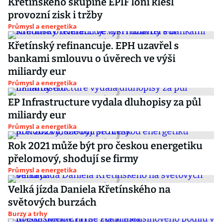
Křetínského skupině EPIF loni klesl
provozní zisk i tržby
Průmysl a energetika
Křetínský refinancuje. EPH uzavřel s
bankami smlouvu o úvěrech ve výši
miliardy eur
Průmysl a energetika
EP Infrastructure vydala dluhopisy za půl
miliardy eur
Průmysl a energetika
Rok 2021 může být pro českou energetiku
přelomový, shodují se firmy
Průmysl a energetika
Velká jízda Daniela Křetínského na
světových burzách
Burzy a trhy