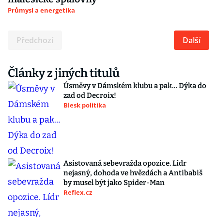
Průmysl a energetika
Předchozí
Další
Články z jiných titulů
Úsměvy v Dámském klubu a pak… Dýka do
zad od Decroix!
Blesk politika
Asistovaná sebevražda opozice. Lídr
nejasný, dohoda ve hvězdách a Antibabiš
by musel být jako Spider-Man
Reflex.cz