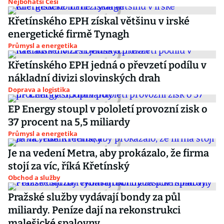
Nejbohatší Češi
Křetínského EPH získal většinu v irské
energetické firmě Tynagh
Průmysl a energetika
Křetínského EPH jedná o převzetí podílu v
nákladní divizi slovinských drah
Doprava a logistika
EP Energy stoupl v pololetí provozní zisk o
37 procent na 5,5 miliardy
Průmysl a energetika
Je na vedení Metra, aby prokázalo, že firma
stojí za víc, říká Křetínský
Obchod a služby
Pražské služby vydávají bondy za půl
miliardy. Peníze dají na rekonstrukci
malešické spalovny