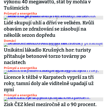
výkonu 40 megawattů, stát by mohla v
Tušimicích
Průmysl a energetika
Lidé skupují uhlí a dříví ve velkém. Kvůli
obavám ze zdražování se zásobují na
několik sezon dopředu
Domácí
Unikátní lákadlo Krušných hor: turisty
přitahuje betonové torzo továrny po
nacistech
Průmysl a energetika
Licence k těžbě v Karpatech vyprší za tři
roky, tamní doly ale viditelně upadají už
nyní
Průmysl a energetika
Zisk ČEZ klesl meziročně až o 90 procent.