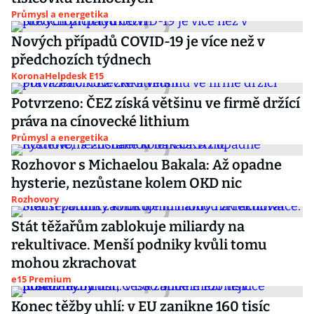
Průmysl a energetika
Nových případů COVID-19 je více než v
předchozích týdnech
KoronaHelpdesk E15
Potvrzeno: ČEZ získá většinu ve firmě držící
práva na cínovecké lithium
Průmysl a energetika
Rozhovor s Michaelou Bakala: Až opadne
hysterie, nezůstane kolem OKD nic
Rozhovory
Stát těžařům zablokuje miliardy na
rekultivace. Menší podniky kvůli tomu
mohou zkrachovat
e15 Premium
Konec těžby uhlí: v EU zanikne 160 tisíc