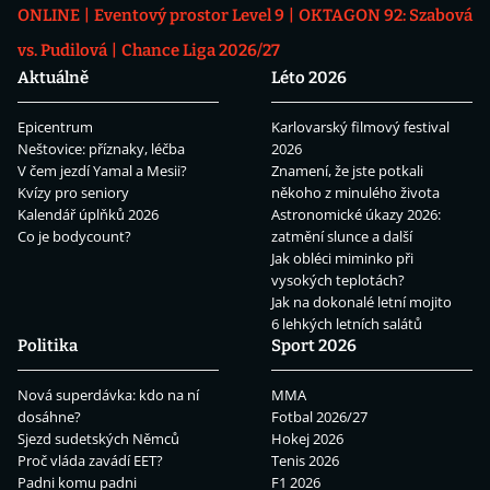
ONLINE
Eventový prostor Level 9
OKTAGON 92: Szabová
vs. Pudilová
Chance Liga 2026/27
Aktuálně
Léto 2026
Epicentrum
Karlovarský filmový festival
Neštovice: příznaky, léčba
2026
V čem jezdí Yamal a Mesii?
Znamení, že jste potkali
Kvízy pro seniory
někoho z minulého života
Kalendář úplňků 2026
Astronomické úkazy 2026:
Co je bodycount?
zatmění slunce a další
Jak obléci miminko při
vysokých teplotách?
Jak na dokonalé letní mojito
6 lehkých letních salátů
Politika
Sport 2026
Nová superdávka: kdo na ní
MMA
dosáhne?
Fotbal 2026/27
Sjezd sudetských Němců
Hokej 2026
Proč vláda zavádí EET?
Tenis 2026
Padni komu padni
F1 2026