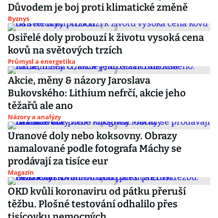
Důvodem je boj proti klimatické změně
Byznys
Osiřelé doly probouzí k životu vysoká cena
kovů na světových trzích
Průmysl a energetika
Akcie, měny & názory Jaroslava
Bukovského: Lithium nefrčí, akcie jeho
těžařů ale ano
Názory a analýzy
Uranové doly nebo koksovny. Obrazy
namalované podle fotografa Máchy se
prodávají za tisíce eur
Magazín
OKD kvůli koronaviru od pátku přeruší
těžbu. Plošné testování odhalilo přes
tisícovku nemocných