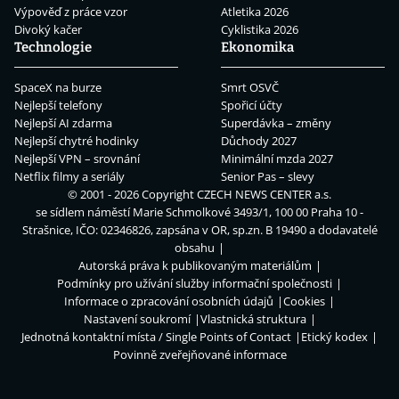
Výpověď z práce vzor
Atletika 2026
Divoký kačer
Cyklistika 2026
Technologie
Ekonomika
SpaceX na burze
Smrt OSVČ
Nejlepší telefony
Spořicí účty
Nejlepší AI zdarma
Superdávka – změny
Nejlepší chytré hodinky
Důchody 2027
Nejlepší VPN – srovnání
Minimální mzda 2027
Netflix filmy a seriály
Senior Pas – slevy
© 2001 - 2026 Copyright
CZECH NEWS CENTER a.s.
se sídlem náměstí Marie Schmolkové 3493/1, 100 00 Praha 10 -
Strašnice, IČO: 02346826, zapsána v OR, sp.zn. B 19490 a dodavatelé
obsahu
Autorská práva k publikovaným materiálům
Podmínky pro užívání služby informační společnosti
Informace o zpracování osobních údajů
Cookies
Nastavení soukromí
Vlastnická struktura
Jednotná kontaktní místa / Single Points of Contact
Etický kodex
Povinně zveřejňované informace