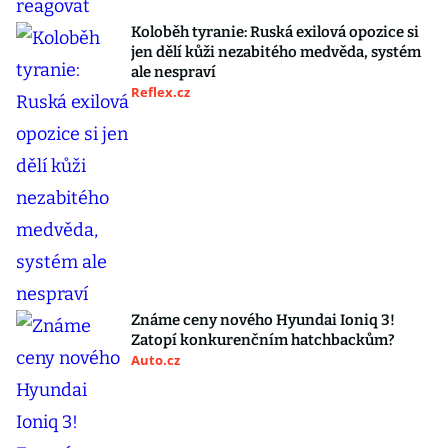
Koloběh tyranie: Ruská exilová opozice si
jen dělí kůži nezabitého medvěda, systém
ale nespraví
Reflex.cz
Známe ceny nového Hyundai Ioniq 3!
Zatopí konkurenčním hatchbackům?
Auto.cz