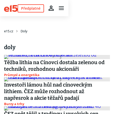
Předplatné
e15.cz
Doly
doly
Těžba lithia na Cínovci dostala zelenou od
techniků, rozhodnou akcionáři
Průmysl a energetika
Investoři lámou hůl nad cínoveckým
lithiem. ČEZ může rozhodnout až
napřesrok a akcie těžařů padají
Burzy a trhy
ČEZ opět těžil z tradingu i vysokých cen.