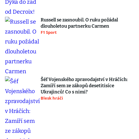
Russell se zasnoubil. O ruku požádal
dlouholetou partnerku Carmen
F1 Sport
Šéf Vojenského zpravodajství v Hráčích:
Zamíří sem ze zákopů desetitisíce
Ukrajinců! Co s nimi?
Blesk hráči