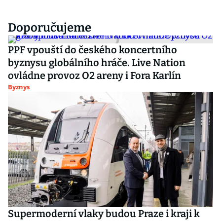
Doporučujeme
PPF vpouští do českého koncertního
byznysu globálního hráče. Live Nation
ovládne provoz O2 areny i Fora Karlín
Byznys
Supermoderní vlaky budou Praze i kraji k