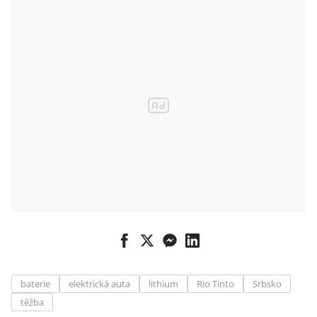
baterie
elektrická auta
lithium
Rio Tinto
Srbsko
těžba