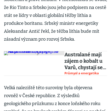
že Rio Tinto a Srbsko jsou jeho podpisem na cestě
stát se lídry v oblasti globální těžby lithia a
produkce boritanu. Srbský ministr energetiky
Aleksandar Antić řekl, že těžba lithia bude mít
zásadní význam pro rozvoj Srbska.
Australané mají
zájem o kobalt u
Varů, chystají se
na průzkumné
Průmysl a energetika
vrty
Velká naleziště této suroviny byla objevena
rovněž v České republice. Z výsledků
geologického průzkumu z konce loňského roku