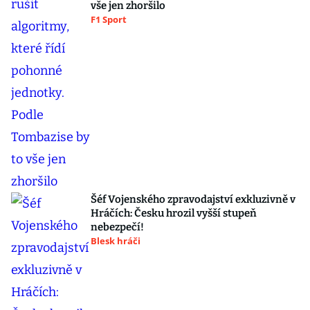
vše jen zhoršilo
F1 Sport
Šéf Vojenského zpravodajství exkluzivně v
Hráčích: Česku hrozil vyšší stupeň
nebezpečí!
Blesk hráči