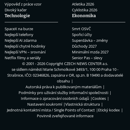
Výpověď z práce vzor
Atletika 2026
Divoký kačer
Cyklistika 2026
Technologie
Ekonomika
SpaceX na burze
Smrt OSVČ
Nejlepší telefony
Spořicí účty
Nejlepší AI zdarma
Superdávka – změny
Nejlepší chytré hodinky
Důchody 2027
Nejlepší VPN – srovnání
Minimální mzda 2027
Netflix filmy a seriály
Senior Pas – slevy
© 2001 - 2026 Copyright
CZECH NEWS CENTER a.s.
se sídlem náměstí Marie Schmolkové 3493/1, 100 00 Praha 10 -
Strašnice, IČO: 02346826, zapsána v OR, sp.zn. B 19490 a dodavatelé
obsahu
Autorská práva k publikovaným materiálům
Podmínky pro užívání služby informační společnosti
Informace o zpracování osobních údajů
Cookies
Nastavení soukromí
Vlastnická struktura
Jednotná kontaktní místa / Single Points of Contact
Etický kodex
Povinně zveřejňované informace