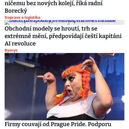
ničemu bez nových kolejí, říká radní
Borecký
Doprava a logistika
Obchodní modely se hroutí, trh se
extrémně mění, předpovídají čeští kapitáni
AI revoluce
Byznys
Firmy couvají od Prague Pride. Podporu