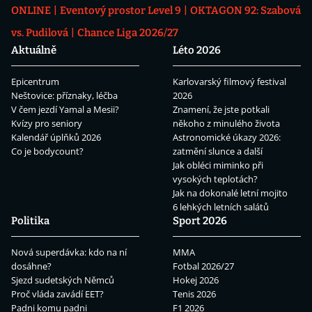
ONLINE
Eventový prostor Level 9
OKTAGON 92: Szabová
vs. Pudilová
Chance Liga 2026/27
Aktuálně
Léto 2026
Epicentrum
Karlovarský filmový festival
Neštovice: příznaky, léčba
2026
V čem jezdí Yamal a Mesii?
Znamení, že jste potkali
Kvízy pro seniory
někoho z minulého života
Kalendář úplňků 2026
Astronomické úkazy 2026:
Co je bodycount?
zatmění slunce a další
Jak obléci miminko při
vysokých teplotách?
Jak na dokonalé letní mojito
6 lehkých letních salátů
Politika
Sport 2026
Nová superdávka: kdo na ní
MMA
dosáhne?
Fotbal 2026/27
Sjezd sudetských Němců
Hokej 2026
Proč vláda zavádí EET?
Tenis 2026
Padni komu padni
F1 2026