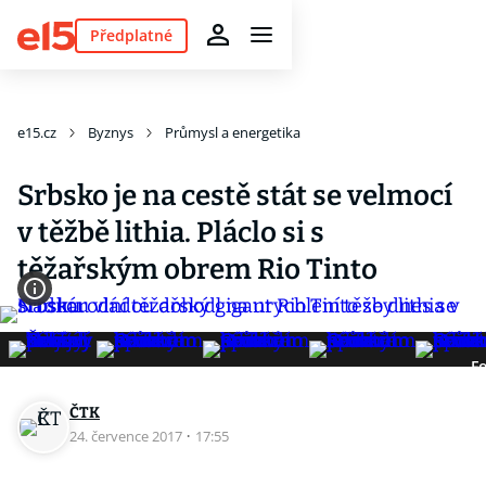
Předplatné
e15.cz
Byznys
Průmysl a energetika
Srbsko je na cestě stát se velmocí
v těžbě lithia. Pláclo si s
těžařským obrem Rio Tinto
Fo
ČTK
24. července 2017
·
17:55