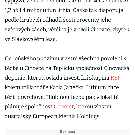
vyplývá, že na krušnohorském Cínovci se nachází
1,2 až 1,4 milionu tun lithia. Česko tak disponuje
podle hrubých odhadů šesti procenty jeho
světových zásob, většina je v okolí Cínovce, zbytek
ve Slavkovském lese.
Od loňského podzimu vlastní všechna povolení k
těžbě u Cínovce na Teplicku společnost Cínovecká
deponie, kterou ovládá investiční skupina
RSJ
kolem miliardáře Karla Janečka. Lithium chce
těžit povrchově. Hlubinou těžbu pak v lokalitě
plánuje společnost
Geomet
, kterou vlastní
australský European Metals Holdings.