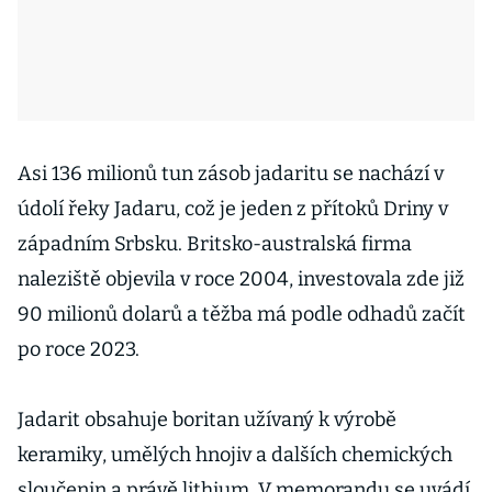
Asi 136 milionů tun zásob jadaritu se nachází v
údolí řeky Jadaru, což je jeden z přítoků Driny v
západním Srbsku. Britsko-australská firma
naleziště objevila v roce 2004, investovala zde již
90 milionů dolarů a těžba má podle odhadů začít
po roce 2023.
Jadarit obsahuje boritan užívaný k výrobě
keramiky, umělých hnojiv a dalších chemických
sloučenin a právě lithium. V memorandu se uvádí,