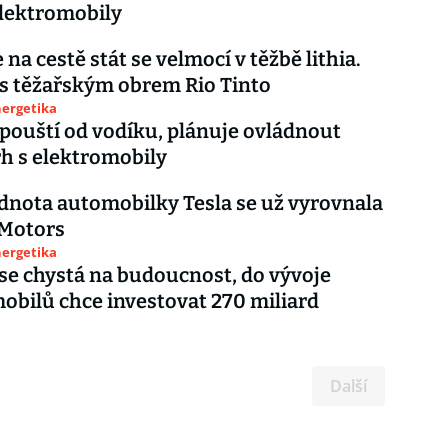
lektromobily
 na cestě stát se velmocí v těžbě lithia.
i s těžařským obrem Rio Tinto
nergetika
ouští od vodíku, plánuje ovládnout
rh s elektromobily
dnota automobilky Tesla se už vyrovnala
 Motors
nergetika
se chystá na budoucnost, do vývoje
obilů chce investovat 270 miliard
Další