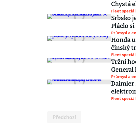
Chystá e
Fleet speciál
Srbsko je
Pláclo s
Průmysl a e
Honda up
čínský t
Fleet speciál
Tržní ho
General
Průmysl a e
Daimler 
elektrom
Fleet speciál
Předchozí