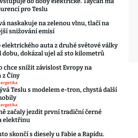
vstupuje do doby elektrické. Taycan má
urencí pro Teslu
á naskakuje na zelenou vlnu, tlačí na
jší snižování emisí
 elektrického auta z druhé světové války
 dobu, dokázal ujel až sto kilometrů
chce snížit závislost Evropy na
h z Číny
nergetika
ývá Teslu s modelem e-tron, chystá další
mobily
nergetika
ě začaly jezdit první tradiční černé
a elektřinu
to skončí s diesely u Fabie a Rapidu.