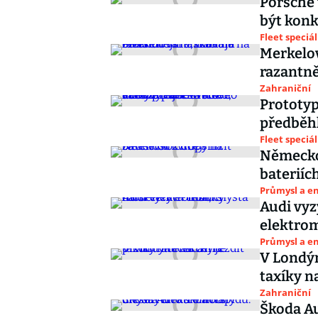
Porsche 
být konk
Fleet speciál
Merkelov
razantně
Zahraniční
Prototyp
předběhl
Fleet speciál
Německo 
bateriíc
Průmysl a e
Audi vyz
elektro
Průmysl a e
V Londýn
taxíky n
Zahraniční
Škoda Au