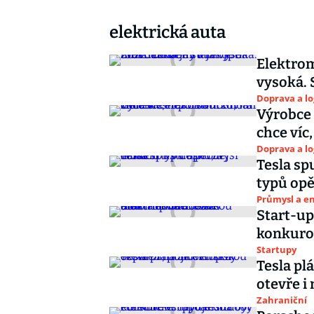
elektrická auta
Elektrom
vysoká. 
Doprava a lo
Výrobce 
chce víc
Doprava a lo
Tesla sp
typů opě
Průmysl a e
Start-up
konkuro
Startupy
Tesla pl
otevře i
Zahraniční