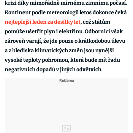
krizi díky mimořádně mírnému zimnímu počasí.
Kontinent podle meteorologů letos dokonce čeká
nejteplejší leden za desítky let
, což státům
pomůže ušetřit plyn i elektřinu. Odborníci však
zároveň varují, že jde pouze o krátkodobou úlevu
a z hlediska klimatických změn jsou nynější
vysoké teploty pohromou, která bude mít řadu
negativních dopadů v jiných odvětvích.