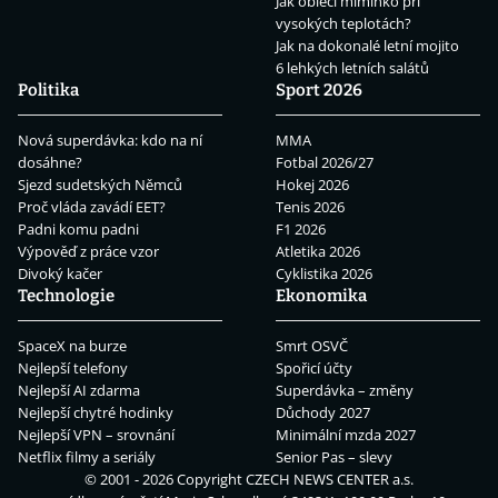
Jak obléci miminko při
vysokých teplotách?
Jak na dokonalé letní mojito
6 lehkých letních salátů
Politika
Sport 2026
Nová superdávka: kdo na ní
MMA
dosáhne?
Fotbal 2026/27
Sjezd sudetských Němců
Hokej 2026
Proč vláda zavádí EET?
Tenis 2026
Padni komu padni
F1 2026
Výpověď z práce vzor
Atletika 2026
Divoký kačer
Cyklistika 2026
Technologie
Ekonomika
SpaceX na burze
Smrt OSVČ
Nejlepší telefony
Spořicí účty
Nejlepší AI zdarma
Superdávka – změny
Nejlepší chytré hodinky
Důchody 2027
Nejlepší VPN – srovnání
Minimální mzda 2027
Netflix filmy a seriály
Senior Pas – slevy
© 2001 - 2026 Copyright
CZECH NEWS CENTER a.s.