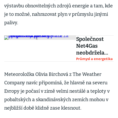
výstavbu obnovitelných zdrojů energie a tam, kde
je to možné, nahrazovat plyn v průmyslu jinými
palivy.
Společnost
Net4Gas
neobdržela
ruské peníze.
Průmysl a energetika
Gazprom jí
přestal platit
Meteoroložka Olivia Birchová z The Weather
za přepravní
Company navíc připomíná, že hlavně na severu
kapacity
Evropy je počasí v zimě velmi nestálé a teploty v
pobaltských a skandinávských zemích mohou v
nejbližší době klidně zase klesnout.