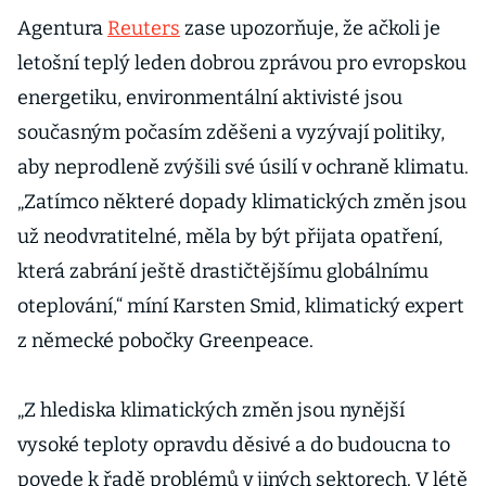
Agentura
Reuters
zase upozorňuje, že ačkoli je
letošní teplý leden dobrou zprávou pro evropskou
energetiku, environmentální aktivisté jsou
současným počasím zděšeni a vyzývají politiky,
aby neprodleně zvýšili své úsilí v ochraně klimatu.
„Zatímco některé dopady klimatických změn jsou
už neodvratitelné, měla by být přijata opatření,
která zabrání ještě drastičtějšímu globálnímu
oteplování,“ míní Karsten Smid, klimatický expert
z německé pobočky Greenpeace.
„Z hlediska klimatických změn jsou nynější
vysoké teploty opravdu děsivé a do budoucna to
povede k řadě problémů v jiných sektorech. V létě