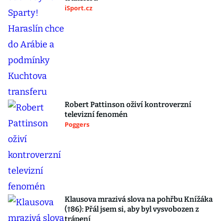
iSport.cz
Robert Pattinson oživí kontroverzní
televizní fenomén
Poggers
Klausova mrazivá slova na pohřbu Knížáka
(†86): Přál jsem si, aby byl vysvobozen z
trápení