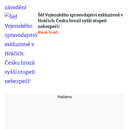
Šéf Vojenského zpravodajství exkluzivně v
Hráčích: Česku hrozil vyšší stupeň
nebezpečí!
Blesk hráči