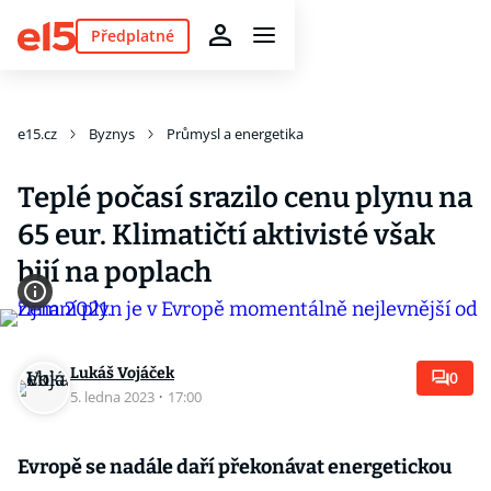
Předplatné
e15.cz
Byznys
Průmysl a energetika
Teplé počasí srazilo cenu plynu na
65 eur. Klimatičtí aktivisté však
bijí na poplach
Lukáš Vojáček
0
5. ledna 2023
·
17:00
Evropě se nadále daří překonávat energetickou