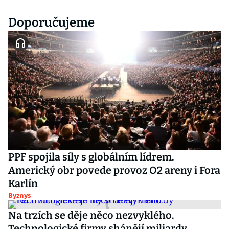
Doporučujeme
PPF spojila síly s globálním lídrem.
Americký obr povede provoz O2 areny i Fora
Karlín
Byznys
Na trzích se děje něco nezvyklého.
Technologické firmy shánějí miliardy