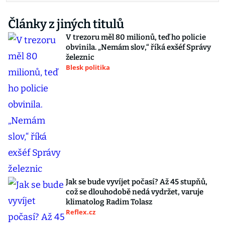
Články z jiných titulů
V trezoru měl 80 milionů, teď ho policie
obvinila. „Nemám slov,“ říká exšéf Správy
železnic
Blesk politika
Jak se bude vyvíjet počasí? Až 45 stupňů,
což se dlouhodobě nedá vydržet, varuje
klimatolog Radim Tolasz
Reflex.cz