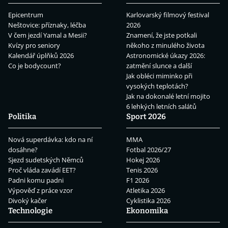
Epicentrum
Karlovarský filmový festival
Neštovice: příznaky, léčba
2026
V čem jezdí Yamal a Mesii?
Znamení, že jste potkali
Kvízy pro seniory
někoho z minulého života
Kalendář úplňků 2026
Astronomické úkazy 2026:
Co je bodycount?
zatmění slunce a další
Jak obléci miminko při
vysokých teplotách?
Jak na dokonalé letní mojito
6 lehkých letních salátů
Politika
Sport 2026
Nová superdávka: kdo na ní
MMA
dosáhne?
Fotbal 2026/27
Sjezd sudetských Němců
Hokej 2026
Proč vláda zavádí EET?
Tenis 2026
Padni komu padni
F1 2026
Výpověď z práce vzor
Atletika 2026
Divoký kačer
Cyklistika 2026
Technologie
Ekonomika