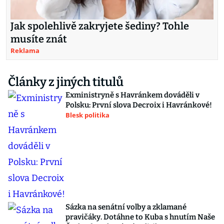
Jak spolehlivě zakryjete šediny? Tohle
musíte znát
Reklama
Články z jiných titulů
Exministryně s Havránkem dováděli v
Polsku: První slova Decroix i Havránkové!
Blesk politika
Sázka na senátní volby a zklamané
pravičáky. Dotáhne to Kuba s hnutím Naše