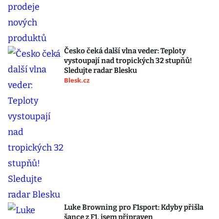
Česko čeká další vlna veder: Teploty
vystoupají nad tropických 32 stupňů!
Sledujte radar Blesku
Blesk.cz
Luke Browning pro F1sport: Kdyby přišla
šance z F1, jsem připraven