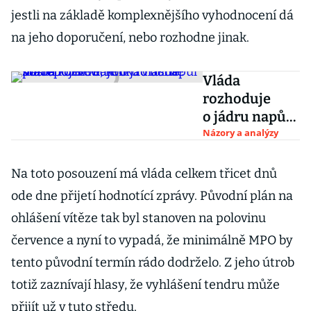
jestli na základě komplexnějšího vyhodnocení dá
na jeho doporučení, nebo rozhodne jinak.
Vláda
rozhoduje
o jádru napůl
naslepo. Neví,
Názory a analýzy
kolik to bude
stát a kolik
Na toto posouzení má vláda celkem třicet dnů
reaktorů
ode dne přijetí hodnotící zprávy. Původní plán na
vlastně
ohlášení vítěze tak byl stanoven na polovinu
potřebuje
července a nyní to vypadá, že minimálně MPO by
tento původní termín rádo dodrželo. Z jeho útrob
totiž zaznívají hlasy, že vyhlášení tendru může
přijít už v tuto středu.