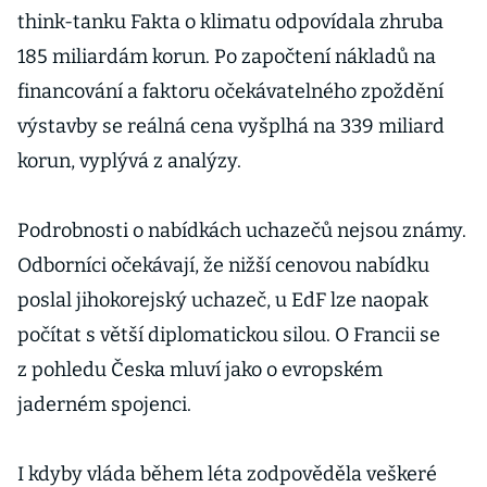
think-tanku Fakta o klimatu odpovídala zhruba
185 miliardám korun. Po započtení nákladů na
financování a faktoru očekávatelného zpoždění
výstavby se reálná cena vyšplhá na 339 miliard
korun, vyplývá z analýzy.
Podrobnosti o nabídkách uchazečů nejsou známy.
Odborníci očekávají, že nižší cenovou nabídku
poslal jihokorejský uchazeč, u EdF lze naopak
počítat s větší diplomatickou silou. O Francii se
z pohledu Česka mluví jako o evropském
jaderném spojenci.
I kdyby vláda během léta zodpověděla veškeré