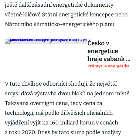
ještě další zásadní energetické dokumenty
včetně klíčové Státní energetické koncepce nebo
Národního klimaticko-energetického plánu.
Česko v
energetice
hraje vabank a
téměř vše sází
Průmysl a energetika
na jádro. Zatím
ale jen
V tuto chvíli se odborníci shodují, že největší
přešlapuje na
smysl dává výstavba dvou bloků na jednom místě.
místě
Takzvaná overnight cena, tedy cena za
technologii, má podle dřívějších oficiálních
vyjádření vyjít na 160 miliard korun v cenách
z roku 2020. Dnes by tato suma podle analýzy