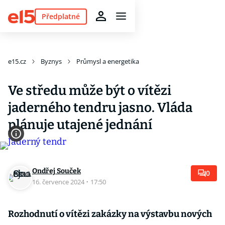
Předplatné
e15.cz
Byznys
Průmysl a energetika
Ve středu může být o vítězi
jaderného tendru jasno. Vláda
plánuje utajené jednání
Ondřej Souček
0
16. července 2024
·
17:50
Rozhodnutí o vítězi zakázky na výstavbu nových