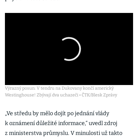
Výrazný posun: V tendru na Dukovany končí americký
Westinghouse! Zbývají dva uchazeči • ČTK/Blesk Zprávy
„Ve středu by mělo dojít po jednání vlády
k oznámení důležité informace,“ uvedl zdroj
z ministerstva průmyslu. V minulosti už takto