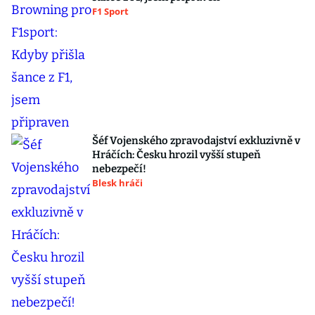
F1 Sport
Šéf Vojenského zpravodajství exkluzivně v
Hráčích: Česku hrozil vyšší stupeň
nebezpečí!
Blesk hráči