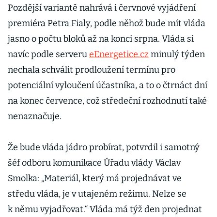
Pozdější variantě nahrává i červnové vyjádření
premiéra Petra Fialy, podle něhož bude mít vláda
jasno o počtu bloků až na konci srpna. Vláda si
navíc podle serveru
eEnergetice.cz
minulý týden
nechala schválit prodloužení termínu pro
potenciální vyloučení účastníka, a to o čtrnáct dní
na konec července, což středeční rozhodnutí také
nenaznačuje.
Že bude vláda jádro probírat, potvrdil i samotný
šéf odboru komunikace Úřadu vlády Václav
Smolka: „Materiál, který má projednávat ve
středu vláda, je v utajeném režimu. Nelze se
k němu vyjadřovat.“ Vláda má týž den projednat