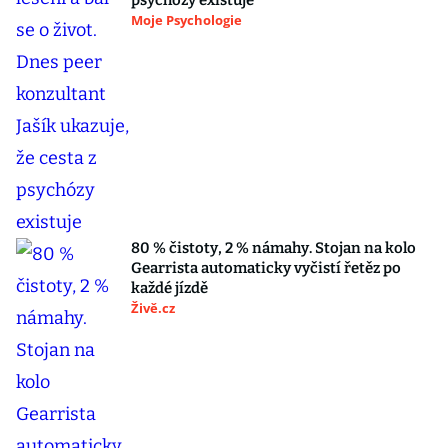
psychózy existuje
Moje Psychologie
80 % čistoty, 2 % námahy. Stojan na kolo
Gearrista automaticky vyčistí řetěz po
každé jízdě
Živě.cz