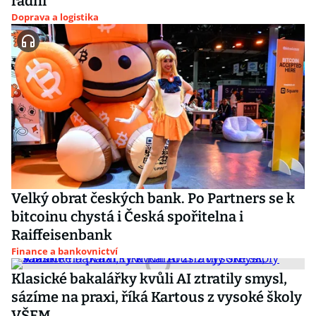
radní
Doprava a logistika
Velký obrat českých bank. Po Partners se k
bitcoinu chystá i Česká spořitelna i
Raiffeisenbank
Finance a bankovnictví
Klasické bakalářky kvůli AI ztratily smysl,
sázíme na praxi, říká Kartous z vysoké školy
VŠEM