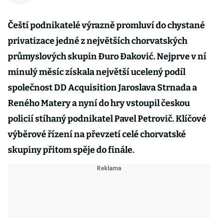
Čeští podnikatelé výrazně promluví do chystané
privatizace jedné z největších chorvatských
průmyslových skupin Đuro Đaković. Nejprve v ní
minulý měsíc získala největší ucelený podíl
společnost DD Acquisition Jaroslava Strnada a
Reného Matery a nyní do hry vstoupil českou
policií stíhaný podnikatel Pavel Petrovič. Klíčové
výběrové řízení na převzetí celé chorvatské
skupiny přitom spěje do finále.