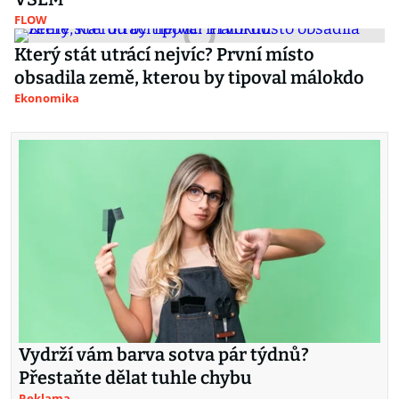
FLOW
Který stát utrácí nejvíc? První místo
obsadila země, kterou by tipoval málokdo
Ekonomika
Vydrží vám barva sotva pár týdnů?
Přestaňte dělat tuhle chybu
Reklama