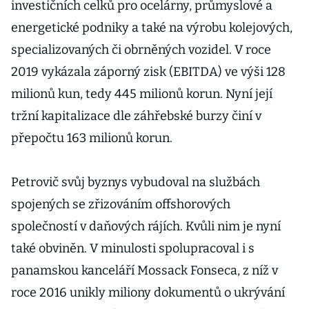
investičních celků pro ocelárny, průmyslové a
energetické podniky a také na výrobu kolejových,
specializovaných či obrněných vozidel. V roce
2019 vykázala záporný zisk (EBITDA) ve výši 128
milionů kun, tedy 445 milionů korun. Nyní její
tržní kapitalizace dle záhřebské burzy činí v
přepočtu 163 milionů korun.
Petrovič svůj byznys vybudoval na službách
spojených se zřizováním offshorových
společností v daňových rájích. Kvůli nim je nyní
také obviněn. V minulosti spolupracoval i s
panamskou kanceláří Mossack Fonseca, z níž v
roce 2016 unikly miliony dokumentů o ukrývání