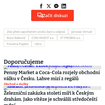
Začít diskuzi
Zisk před započtením úroků daní a odpisů
Jaroslav Strnad
Đuro Đaković
CON INVEST a.s.
ST PROBIN a.s.
Panama Papers
Iskra
Doporučujeme
Penny Market a Coca-Cola rozjely obchodní
válku v Česku. Lahve mizí z regálů
Obchod a služby
Železniční zakázka století míří k Českým
drahám. Jako vítěze je schválili středočeští