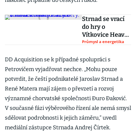
nakonec připadne do českých rukou.
Strnad se vrací
do hry o
Vítkovice Heavy
Machinery. Chce
Průmysl a energetika
se zúčastnit
aukce
DD Acquisition se k případné spolupráci s
Petrovičem vyjadřovat nechce. „Mohu pouze
potvrdit, že čeští podnikatelé Jaroslav Strnad a
René Matera mají zájem o převzetí a rozvoj
významné chorvatské společnosti Đuro Đaković.
V současné fázi výběrového řízení ale nemá smysl
sdělovat podrobnosti k jejich záměru,“ uvedl
mediální zástupce Strnada Andrej Čírtek.