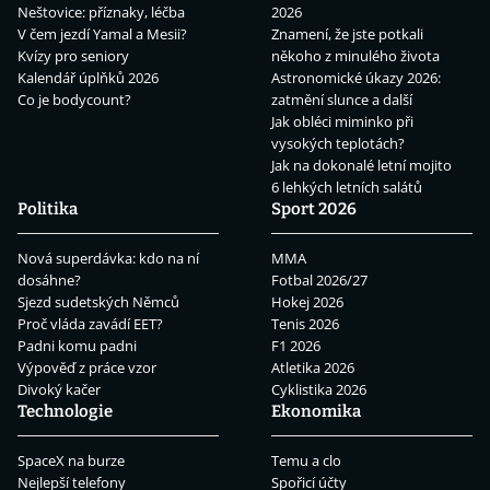
Neštovice: příznaky, léčba
2026
V čem jezdí Yamal a Mesii?
Znamení, že jste potkali
Kvízy pro seniory
někoho z minulého života
Kalendář úplňků 2026
Astronomické úkazy 2026:
Co je bodycount?
zatmění slunce a další
Jak obléci miminko při
vysokých teplotách?
Jak na dokonalé letní mojito
6 lehkých letních salátů
Politika
Sport 2026
Nová superdávka: kdo na ní
MMA
dosáhne?
Fotbal 2026/27
Sjezd sudetských Němců
Hokej 2026
Proč vláda zavádí EET?
Tenis 2026
Padni komu padni
F1 2026
Výpověď z práce vzor
Atletika 2026
Divoký kačer
Cyklistika 2026
Technologie
Ekonomika
SpaceX na burze
Temu a clo
Nejlepší telefony
Spořicí účty