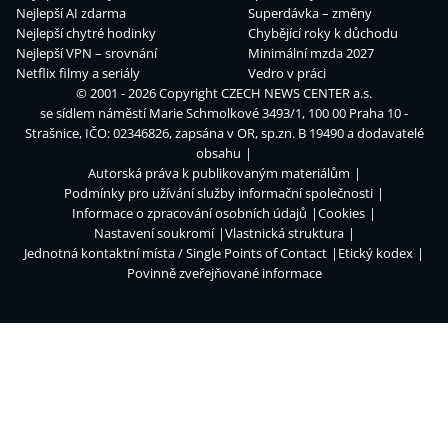
Nejlepší AI zdarma
Superdávka – změny
Nejlepší chytré hodinky
Chybějící roky k důchodu
Nejlepší VPN – srovnání
Minimální mzda 2027
Netflix filmy a seriály
Vedro v práci
© 2001 - 2026 Copyright
CZECH NEWS CENTER a.s.
se sídlem náměstí Marie Schmolkové 3493/1, 100 00 Praha 10 -
Strašnice, IČO: 02346826, zapsána v OR, sp.zn. B 19490 a dodavatelé
obsahu
Autorská práva k publikovaným materiálům
Podmínky pro užívání služby informační společnosti
Informace o zpracování osobních údajů
Cookies
Nastavení soukromí
Vlastnická struktura
Jednotná kontaktní místa / Single Points of Contact
Etický kodex
Povinně zveřejňované informace