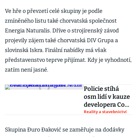
Ve hře o převzetí celé skupiny je podle
zmíněného listu také chorvatská společnost
Energia Naturalis. Dříve o strojírenský závod
projevily zájem také chorvatská DIV Grupa a
slovinská Iskra. Finální nabídky má však
představenstvo teprve přijímat. Kdy je vyhodnotí,
zatím není jasné.
Policie stíhá
osm lidí v kauze
developera Con
Invest. V síti
Reality a stavebnictví
uvízl i realitní
magnát
Skupina Đuro Đaković se zaměřuje na dodávky