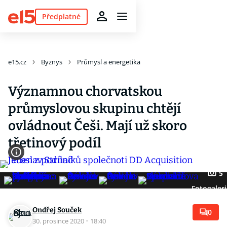
Předplatné
e15.cz
Byznys
Průmysl a energetika
Významnou chorvatskou
průmyslovou skupinu chtějí
ovládnout Češi. Mají už skoro
třetinový podíl
5
Fotogaleri
Ondřej Souček
0
30. prosince 2020
·
18:40