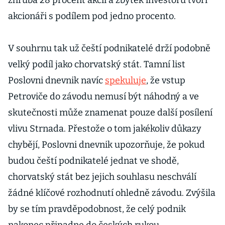
zhruba 28 procent akcií a zbytek investorů tvoří
akcionáři s podílem pod jedno procento.
V souhrnu tak už čeští podnikatelé drží podobně
velký podíl jako chorvatský stát. Tamní list
Poslovni dnevnik navíc
spekuluje
, že vstup
Petroviče do závodu nemusí být náhodný a ve
skutečnosti může znamenat pouze další posílení
vlivu Strnada. Přestože o tom jakékoliv důkazy
chybějí, Poslovni dnevnik upozorňuje, že pokud
budou čeští podnikatelé jednat ve shodě,
chorvatský stát bez jejich souhlasu neschválí
žádné klíčové rozhodnutí ohledně závodu. Zvýšila
by se tím pravděpodobnost, že celý podnik