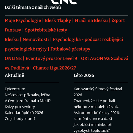
Další témata z našich webů
Moje Psychologie
Blesk Tlapky
Hráči na Blesku
iSport
Fantasy
Spotřebitelské testy
Blesku
Nemovitosti
Psychologika - podcast rozbíjející
psychologické mýty
Fotbalové přestupy
ONLINE
Eventový prostor Level 9
OKTAGON 92: Szabová
vs. Pudilová
Chance Liga 2026/27
Aktuálně
Léto 2026
Epicentrum
Karlovarský filmový festival
Neštovice: příznaky, léčba
2026
V čem jezdí Yamal a Mesii?
Znamení, že jste potkali
Kvízy pro seniory
někoho z minulého života
Kalendář úplňků 2026
Astronomické úkazy 2026:
Co je bodycount?
zatmění slunce a další
Jak obléci miminko při
vysokých teplotách?