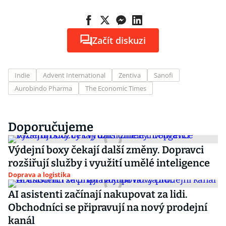
Začít diskuzi
Indie
Advent International
Zentiva
Sanofi
Aurobindo Pharma
The Economic Times
Doporučujeme
Výdejní boxy čekají další změny. Dopravci
rozšiřují služby i využití umělé inteligence
Doprava a logistika
AI asistenti začínají nakupovat za lidi.
Obchodníci se připravují na nový prodejní
kanál