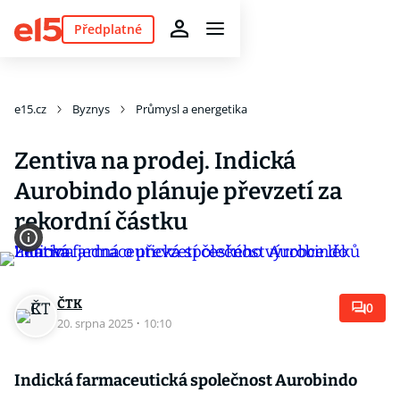
Předplatné
e15.cz
Byznys
Průmysl a energetika
Zentiva na prodej. Indická
Aurobindo plánuje převzetí za
rekordní částku
ČTK
0
20. srpna 2025
·
10:10
Indická farmaceutická společnost Aurobindo