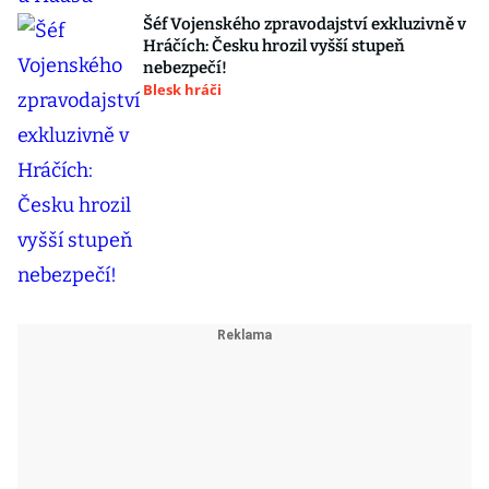
Šéf Vojenského zpravodajství exkluzivně v
Hráčích: Česku hrozil vyšší stupeň
nebezpečí!
Blesk hráči