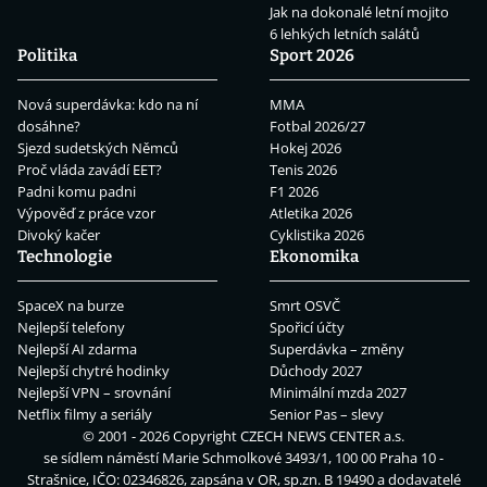
Jak na dokonalé letní mojito
6 lehkých letních salátů
Politika
Sport 2026
Nová superdávka: kdo na ní
MMA
dosáhne?
Fotbal 2026/27
Sjezd sudetských Němců
Hokej 2026
Proč vláda zavádí EET?
Tenis 2026
Padni komu padni
F1 2026
Výpověď z práce vzor
Atletika 2026
Divoký kačer
Cyklistika 2026
Technologie
Ekonomika
SpaceX na burze
Smrt OSVČ
Nejlepší telefony
Spořicí účty
Nejlepší AI zdarma
Superdávka – změny
Nejlepší chytré hodinky
Důchody 2027
Nejlepší VPN – srovnání
Minimální mzda 2027
Netflix filmy a seriály
Senior Pas – slevy
© 2001 - 2026 Copyright
CZECH NEWS CENTER a.s.
se sídlem náměstí Marie Schmolkové 3493/1, 100 00 Praha 10 -
Strašnice, IČO: 02346826, zapsána v OR, sp.zn. B 19490 a dodavatelé