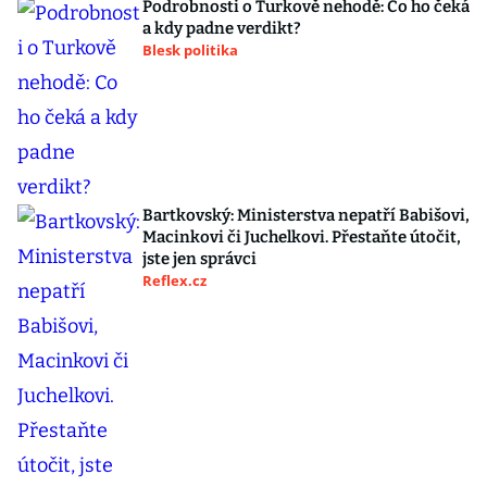
Podrobnosti o Turkově nehodě: Co ho čeká
a kdy padne verdikt?
Blesk politika
Bartkovský: Ministerstva nepatří Babišovi,
Macinkovi či Juchelkovi. Přestaňte útočit,
jste jen správci
Reflex.cz