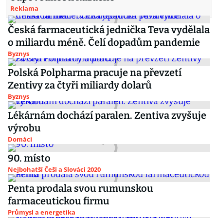
Reklama
Česká farmaceutická jednička Teva vydělala
o miliardu méně. Čelí dopadům pandemie
Byznys
Polská Polpharma pracuje na převzetí
Zentivy za čtyři miliardy dolarů
Byznys
Lékárnám dochází paralen. Zentiva zvyšuje
výrobu
Domácí
90. místo
Nejbohatší Češi a Slováci 2020
Penta prodala svou rumunskou
farmaceutickou firmu
Průmysl a energetika