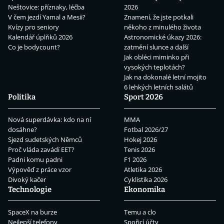
Neštovice: příznaky, léčba
2026
V čem jezdí Yamal a Mesii?
Znamení, že jste potkali
Kvízy pro seniory
někoho z minulého života
Kalendář úplňků 2026
Astronomické úkazy 2026:
Co je bodycount?
zatmění slunce a další
Jak obléci miminko při
vysokých teplotách?
Jak na dokonalé letní mojito
6 lehkých letních salátů
Politika
Sport 2026
Nová superdávka: kdo na ní
MMA
dosáhne?
Fotbal 2026/27
Sjezd sudetských Němců
Hokej 2026
Proč vláda zavádí EET?
Tenis 2026
Padni komu padni
F1 2026
Výpověď z práce vzor
Atletika 2026
Divoký kačer
Cyklistika 2026
Technologie
Ekonomika
SpaceX na burze
Temu a clo
Nejlepší telefony
Spořicí účty