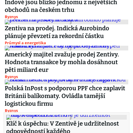
Indové jsou blízko jednomu z největších
obchodů na českém trhu
Byznys
Zentiva na prodej. Indická Aurobindo
plánuje převzetí za rekordní částku
Průmysl a energetika
Americký majitel zvažuje prodej Zentivy.
Hodnota transakce by mohla dosáhnout
pěti miliard eur
Byznys
Polská InPost s podporou PPF chce zaplavit
Británii balíkomaty. Ovládla tamější
logistickou firmu
Byznys
Klíč k úspěchu: V Zentivě je udržitelnost
odpovědností každého