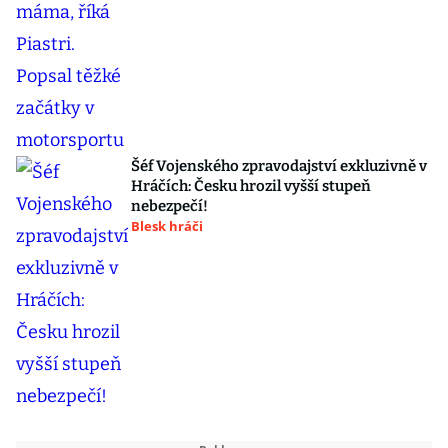
Šéf Vojenského zpravodajství exkluzivně v
Hráčích: Česku hrozil vyšší stupeň
nebezpečí!
Blesk hráči