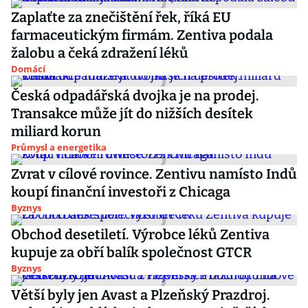
Zaplaťte za znečištění řek, říká EU
farmaceutickým firmám. Zentiva podala
žalobu a čeká zdražení léků
Domácí
Česká odpadářská dvojka je na prodej.
Transakce může jít do nižších desítek
miliard korun
Průmysl a energetika
Zvrat v cílové rovince. Zentivu namísto Indů
koupí finanční investoři z Chicaga
Byznys
Obchod desetiletí. Výrobce léků Zentiva
kupuje za obří balík společnost GTCR
Byznys
Větší byly jen Avast a Plzeňský Prazdroj.