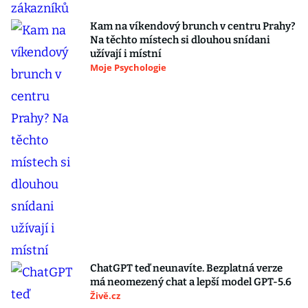
Kam na víkendový brunch v centru Prahy?
Na těchto místech si dlouhou snídani
užívají i místní
Moje Psychologie
ChatGPT teď neunavíte. Bezplatná verze
má neomezený chat a lepší model GPT-5.6
Živě.cz