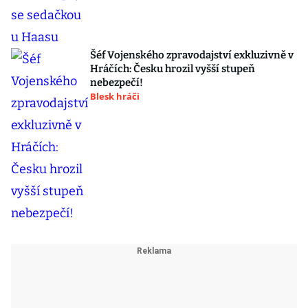
Šéf Vojenského zpravodajství exkluzivně v
Hráčích: Česku hrozil vyšší stupeň
nebezpečí!
Blesk hráči