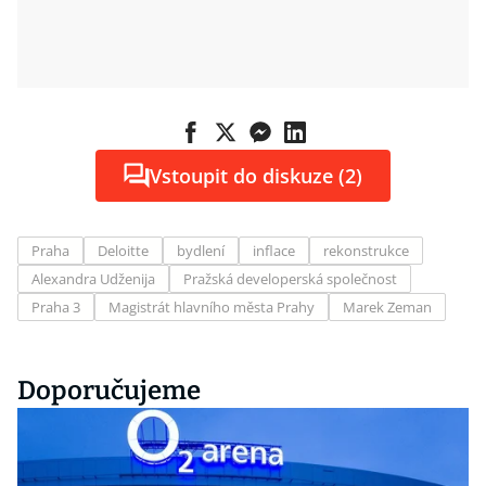
Vstoupit do diskuze (2)
Praha
Deloitte
bydlení
inflace
rekonstrukce
Alexandra Udženija
Pražská developerská společnost
Praha 3
Magistrát hlavního města Prahy
Marek Zeman
Doporučujeme