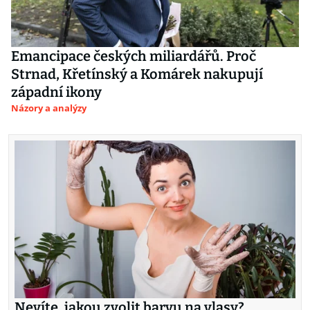
Emancipace českých miliardářů. Proč
Strnad, Křetínský a Komárek nakupují
západní ikony
Názory a analýzy
Nevíte, jakou zvolit barvu na vlasy?