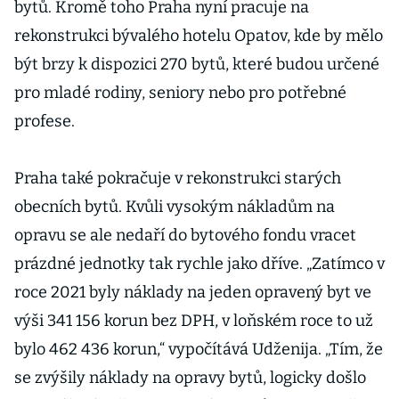
bytů. Kromě toho Praha nyní pracuje na
rekonstrukci bývalého hotelu Opatov, kde by mělo
být brzy k dispozici 270 bytů, které budou určené
pro mladé rodiny, seniory nebo pro potřebné
profese.
Praha také pokračuje v rekonstrukci starých
obecních bytů. Kvůli vysokým nákladům na
opravu se ale nedaří do bytového fondu vracet
prázdné jednotky tak rychle jako dříve. „Zatímco v
roce 2021 byly náklady na jeden opravený byt ve
výši 341 156 korun bez DPH, v loňském roce to už
bylo 462 436 korun,“ vypočítává Udženija. „Tím, že
se zvýšily náklady na opravy bytů, logicky došlo