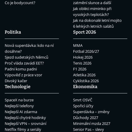
Co je bodycount?
zatmění slunce a další
Jak obléci miminko při
vysokých teplotách?
Jak na dokonalé letní mojito
6 lehkých letních salátů
Politika
Sport 2026
Nová superdávka: kdo na ní
MMA
dosáhne?
Fotbal 2026/27
Sjezd sudetských Němců
Hokej 2026
Proč vláda zavádí EET?
Tenis 2026
Padni komu padni
F1 2026
Výpověď z práce vzor
Atletika 2026
Divoký kačer
Cyklistika 2026
Technologie
Ekonomika
SpaceX na burze
Smrt OSVČ
Nejlepší telefony
Spořicí účty
Nejlepší AI zdarma
Superdávka – změny
Nejlepší chytré hodinky
Důchody 2027
Nejlepší VPN – srovnání
Minimální mzda 2027
Netflix filmy a seriály
Senior Pas – slevy