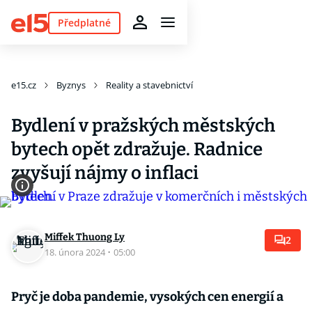
Předplatné
e15.cz
Byznys
Reality a stavebnictví
Bydlení v pražských městských
bytech opět zdražuje. Radnice
zvyšují nájmy o inflaci
Miffek Thuong Ly
2
18. února 2024
·
05:00
Pryč je doba pandemie, vysokých cen energií a