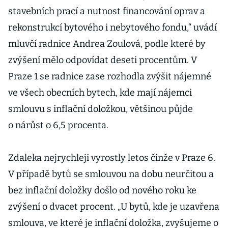
stavebních prací a nutnost financování oprav a
rekonstrukcí bytového i nebytového fondu,“ uvádí
mluvčí radnice Andrea Zoulová, podle které by
zvýšení mělo odpovídat deseti procentům. V
Praze 1 se radnice zase rozhodla zvýšit nájemné
ve všech obecních bytech, kde mají nájemci
smlouvu s inflační doložkou, většinou půjde
o nárůst o 6,5 procenta.
Zdaleka nejrychleji vyrostly letos činže v Praze 6.
V případě bytů se smlouvou na dobu neurčitou a
bez inflační doložky došlo od nového roku ke
zvýšení o dvacet procent. „U bytů, kde je uzavřena
smlouva, ve které je inflační doložka, zvyšujeme o