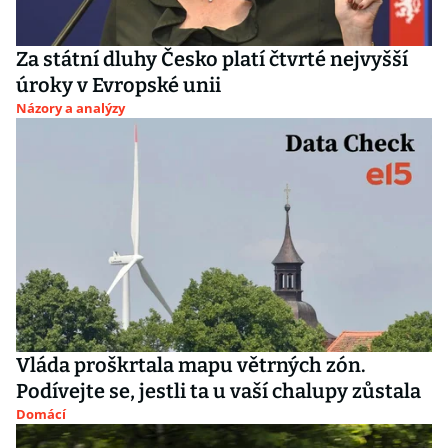
Za státní dluhy Česko platí čtvrté nejvyšší
úroky v Evropské unii
Názory a analýzy
Vláda proškrtala mapu větrných zón.
Podívejte se, jestli ta u vaší chalupy zůstala
Domácí