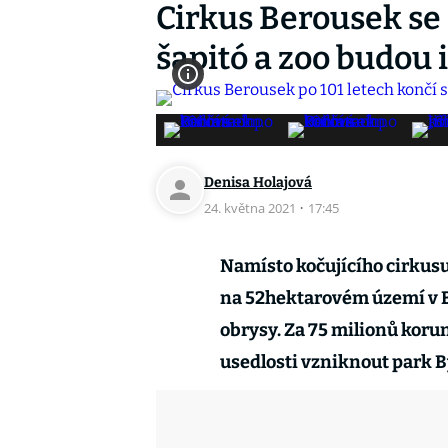
Cirkus Berousek se 
šapitó a zoo budou 
Denisa Holajová
24. května 2021
·
17:45
Namísto kočujícího cirkusu
na 52hektarovém území v B
obrysy. Za 75 milionů koru
usedlosti vzniknout park B