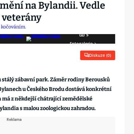
mění na Bylandii. Vedle
i veterány
5
Fotogalerie
Diskuze (
0
)
 stálý zábavní park. Záměr rodiny Berousků
ylanech u Českého Brodu dostává konkrétní
n má z někdejší chátrající zemědělské
ylandia s malou zoologickou zahradou.