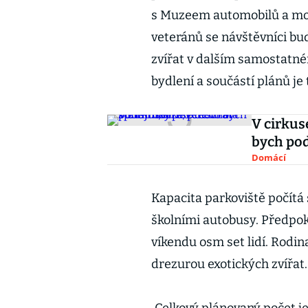
s Muzeem automobilů a mot
veteránů se návštěvníci bu
zvířat v dalším samostatné
bydlení a součástí plánů je
V cirkuse
bych pod
Domácí
Kapacita parkoviště počítá
školními autobusy. Předpok
víkendu osm set lidí. Rodi
drezurou exotických zvířat.