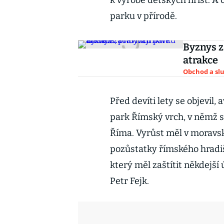
k výrobě dětských hřišť. A
parku v přírodě.
Byznys z
atrakce
Obchod a sl
Před devíti lety se objevil
park Římský vrch, v němž s
Říma. Vyrůst měl v moravs
pozůstatky římského hradiš
který měl zaštítit někdejší
Petr Fejk.