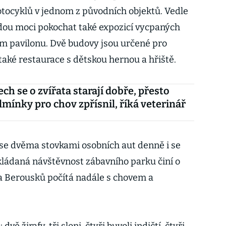
ocyklů v jednom z původních objektů. Vedle
dou moci pokochat také expozicí vycpaných
m pavilonu. Dvě budovy jsou určené pro
 také restaurace s dětskou hernou a hřiště.
ch se o zvířata starají dobře, přesto
mínky pro chov zpřísnil, říká veterinář
 se dvěma stovkami osobních aut denně i se
ládaná návštěvnost zábavního parku činí o
na Berousků počítá nadále s chovem a