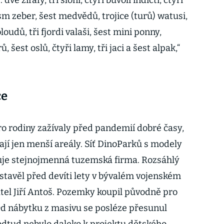
vě žirafy, tři sloni, čtyři buvoli indičtí, čtyři
m zeber, šest medvědů, trojice (turů) watusi,
oudů, tři fjordi valaši, šest mini ponny,
šest oslů, čtyři lamy, tři jaci a šest alpak,“
ce
o rodiny zažívaly před pandemií dobré časy,
ají jen menší areály. Síť DinoParků s modely
uje stejnojmenná tuzemská firma. Rozsáhlý
tavěl před devíti lety v bývalém vojenském
atel Jiří Antoš. Pozemky koupil původně pro
Od nábytku z masivu se posléze přesunul