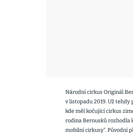
Národní cirkus Originál Be
v listopadu 2019. Už tehdy
kde měl kočující cirkus zimo
rodina Berousků rozhodla k
mobilní cirkusy“. Původní p