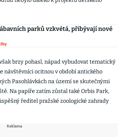
 odtud nebylo daleko k projektu dětského
ábavních parků vzkvétá, přibývají nové
užby
, avšak brzy pohasl, nápad vybudovat tematický
e návštěvníci ocitnou v období antického
kých Pasohlávkách na území se skutečnými
tě. Na papíře zatím zůstal také Orbis Park,
 úspěšný ředitel pražské zoologické zahrady