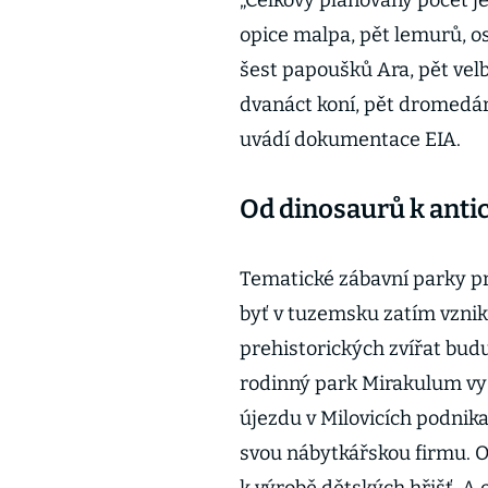
„Celkový plánovaný počet je: d
opice malpa, pět lemurů, os
šest papoušků Ara, pět velbl
dvanáct koní, pět dromedárů, 
uvádí dokumentace EIA.
Od dinosaurů k anti
Tematické zábavní parky pr
byť v tuzemsku zatím vznik
prehistorických zvířat bud
rodinný park Mirakulum vys
újezdu v Milovicích podnik
svou nábytkářskou firmu. 