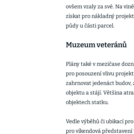
ovšem vzaly za své. Na vin
získat pro nákladný projek
půdy u části parcel.
Muzeum veteránů
Plány také v mezičase dozn
pro posouzení vlivu projekt
zahrnovat jedenáct budov, 
objektu a stájí. Většina a
objektech statku.
Vedle výběhů či ubikací pro
pro víkendová představení t