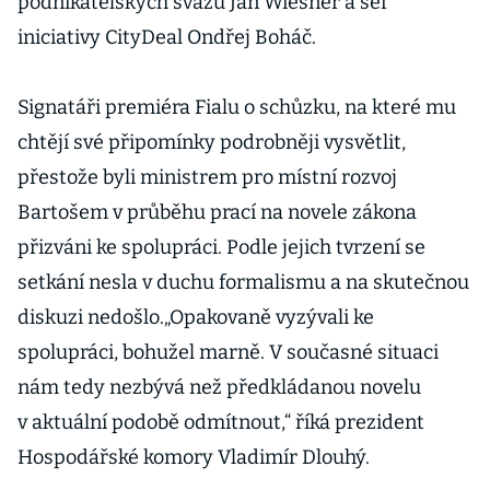
podnikatelských svazů Jan Wiesner a šéf
iniciativy CityDeal Ondřej Boháč.
Signatáři premiéra Fialu o schůzku, na které mu
chtějí své připomínky podrobněji vysvětlit,
přestože byli ministrem pro místní rozvoj
Bartošem v průběhu prací na novele zákona
přizváni ke spolupráci. Podle jejich tvrzení se
setkání nesla v duchu formalismu a na skutečnou
diskuzi nedošlo.„Opakovaně vyzývali ke
spolupráci, bohužel marně. V současné situaci
nám tedy nezbývá než předkládanou novelu
v aktuální podobě odmítnout,“ říká prezident
Hospodářské komory Vladimír Dlouhý.