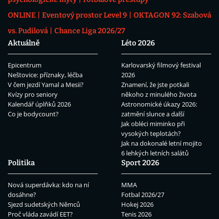
ONLINE
Eventový prostor Level 9
OKTAGON 92: Szabová
vs. Pudilová
Chance Liga 2026/27
Aktuálně
Léto 2026
Epicentrum
Karlovarský filmový festival
Neštovice: příznaky, léčba
2026
V čem jezdí Yamal a Mesii?
Znamení, že jste potkali
Kvízy pro seniory
někoho z minulého života
Kalendář úplňků 2026
Astronomické úkazy 2026:
Co je bodycount?
zatmění slunce a další
Jak obléci miminko při
vysokých teplotách?
Jak na dokonalé letní mojito
6 lehkých letních salátů
Politika
Sport 2026
Nová superdávka: kdo na ní
MMA
dosáhne?
Fotbal 2026/27
Sjezd sudetských Němců
Hokej 2026
Proč vláda zavádí EET?
Tenis 2026