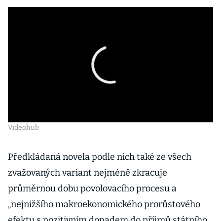
Videohub
Předkládaná novela podle nich také ze všech
zvažovaných variant nejméně zkracuje
průměrnou dobu povolovacího procesu a
„nejnižšího makroekonomického prorůstového
efektu s pozitivním dopadem do příjmů státního