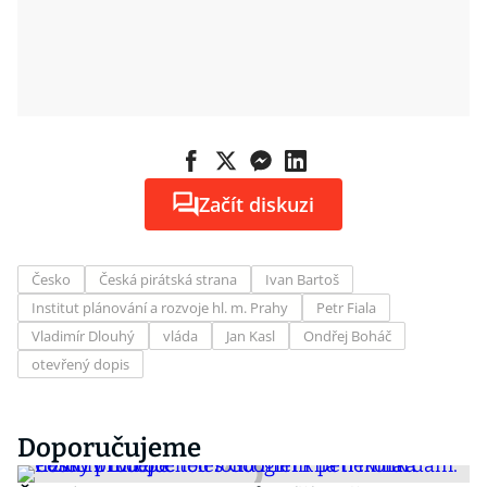
Začít diskuzi
Česko
Česká pirátská strana
Ivan Bartoš
Institut plánování a rozvoje hl. m. Prahy
Petr Fiala
Vladimír Dlouhý
vláda
Jan Kasl
Ondřej Boháč
otevřený dopis
Doporučujeme