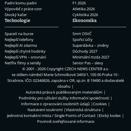
Padni komu padni
F1 2026
Výpověď z práce vzor
Atletika 2026
Divoký kačer
Cyklistika 2026
Technologie
Ekonomika
SpaceX na burze
Smrt OSVČ
Nejlepší telefony
Spořicí účty
Nejlepší AI zdarma
Superdávka – změny
Nejlepší chytré hodinky
Důchody 2027
Nejlepší VPN – srovnání
Minimální mzda 2027
Netflix filmy a seriály
Senior Pas – slevy
© 2001 - 2026 Copyright
CZECH NEWS CENTER a.s.
se sídlem náměstí Marie Schmolkové 3493/1, 100 00 Praha 10 -
Strašnice, IČO: 02346826, zapsána v OR, sp.zn. B 19490 a dodavatelé
obsahu
Autorská práva k publikovaným materiálům
Podmínky pro užívání služby informační společnosti
Informace o zpracování osobních údajů
Cookies
Nastavení soukromí
Vlastnická struktura
Jednotná kontaktní místa / Single Points of Contact
Etický kodex
Povinně zveřejňované informace