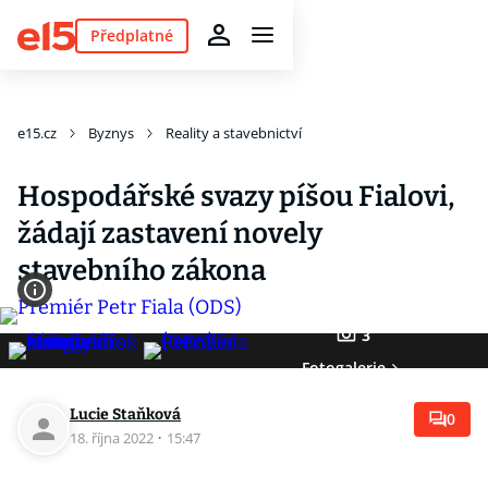
Předplatné
e15.cz
Byznys
Reality a stavebnictví
Hospodářské svazy píšou Fialovi,
žádají zastavení novely
stavebního zákona
3
Fotogalerie
Lucie Staňková
0
18. října 2022
·
15:47