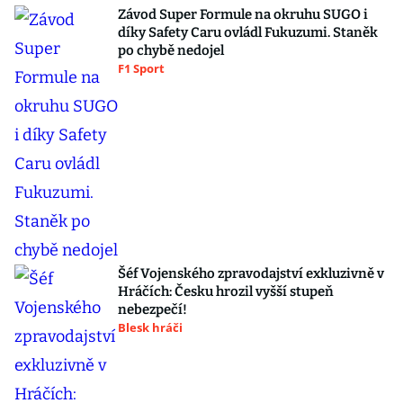
Závod Super Formule na okruhu SUGO i
díky Safety Caru ovládl Fukuzumi. Staněk
po chybě nedojel
F1 Sport
Šéf Vojenského zpravodajství exkluzivně v
Hráčích: Česku hrozil vyšší stupeň
nebezpečí!
Blesk hráči