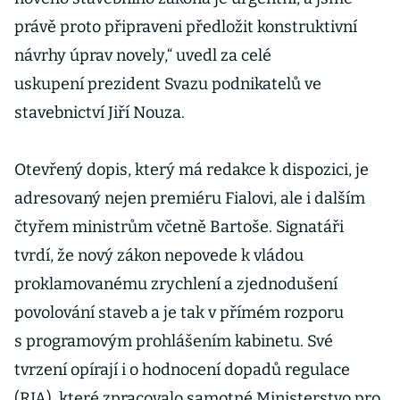
právě proto připraveni předložit konstruktivní
návrhy úprav novely,“ uvedl za celé
uskupení prezident Svazu podnikatelů ve
stavebnictví Jiří Nouza.
Otevřený dopis, který má redakce k dispozici, je
adresovaný nejen premiéru Fialovi, ale i dalším
čtyřem ministrům včetně Bartoše. Signatáři
tvrdí, že nový zákon nepovede k vládou
proklamovanému zrychlení a zjednodušení
povolování staveb a je tak v přímém rozporu
s programovým prohlášením kabinetu. Své
tvrzení opírají i o hodnocení dopadů regulace
(RIA), které zpracovalo samotné Ministerstvo pro