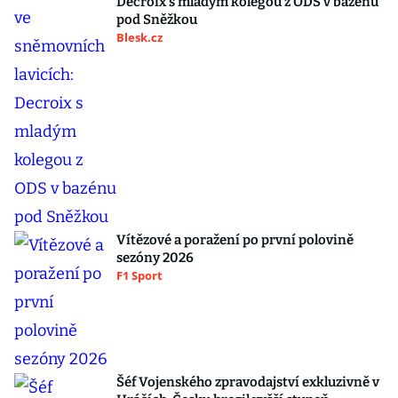
Decroix s mladým kolegou z ODS v bazénu
pod Sněžkou
Blesk.cz
Vítězové a poražení po první polovině
sezóny 2026
F1 Sport
Šéf Vojenského zpravodajství exkluzivně v