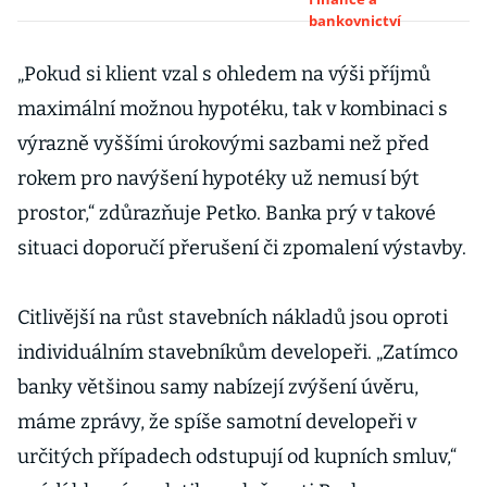
zvyšujícím se
bankovnictví
sazbám. Lidé se
bojí dalšího
„Pokud si klient vzal s ohledem na výši příjmů
zdražování
maximální možnou hypotéku, tak v kombinaci s
výrazně vyššími úrokovými sazbami než před
rokem pro navýšení hypotéky už nemusí být
prostor,“ zdůrazňuje Petko. Banka prý v takové
situaci doporučí přerušení či zpomalení výstavby.
Citlivější na růst stavebních nákladů jsou oproti
individuálním stavebníkům developeři. „Zatímco
banky většinou samy nabízejí zvýšení úvěru,
máme zprávy, že spíše samotní developeři v
určitých případech odstupují od kupních smluv,“