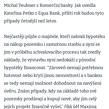
Michal Teubner z Komerční banky. Jak uvedla
Kateřina Petko z Equa Bank, příští rok budou tyto
případy četnější než letos.
Nejčastěji půjde o majitele, kteří nabrali hypotéku
na nákup pozemku i samotnou stavbu a nyní se
jim v průběhu schvalovacího procesu tak zvedly
náklady, že výstavbu nyní nedokáží z původní
hypotéky financovat. "Zároveň nemají potřebnou
hotovost nebo krytí jinou nemovitostí a s bankou
se tedy nemají možnost dohodnout na navýšení
úvěru. Znám případy, kdy na základě toho své
pozemky prodávají a kupují nové, aby jim celý
jejich projekt finančně vyšel," říká šéf Maxima