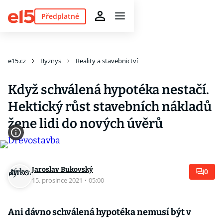
Předplatné
e15.cz
Byznys
Reality a stavebnictví
Když schválená hypotéka nestačí.
Hektický růst stavebních nákladů
žene lidi do nových úvěrů
Jaroslav Bukovský
0
15. prosince 2021
·
05:00
Ani dávno schválená hypotéka nemusí být v