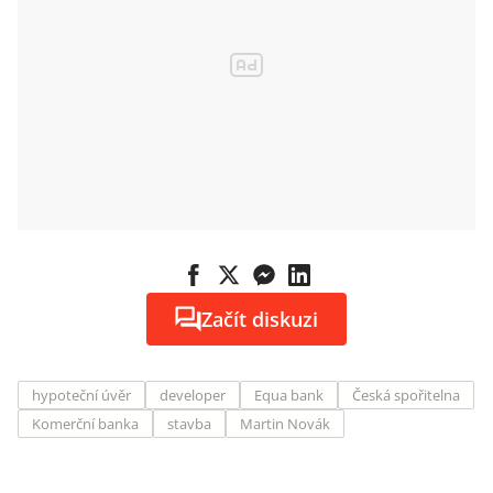
Začít diskuzi
hypoteční úvěr
developer
Equa bank
Česká spořitelna
Komerční banka
stavba
Martin Novák