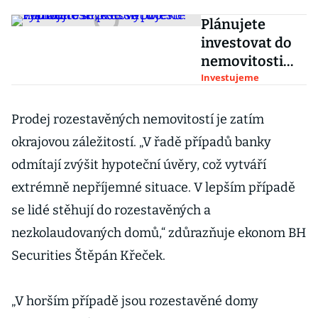
Plánujete
investovat do
nemovitosti
přes hypotéku?
Investujeme
Podívejte se,
kde se to ještě
Prodej rozestavěných nemovitostí je zatím
vyplatí
okrajovou záležitostí. „V řadě případů banky
odmítají zvýšit hypoteční úvěry, což vytváří
extrémně nepříjemné situace. V lepším případě
se lidé stěhují do rozestavěných a
nezkolaudovaných domů,“ zdůrazňuje ekonom BH
Securities Štěpán Křeček.
„V horším případě jsou rozestavěné domy