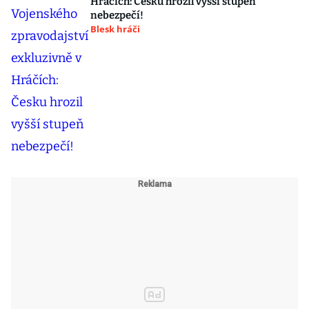
Hráčích: Česku hrozil vyšší stupeň
nebezpečí!
Blesk hráči