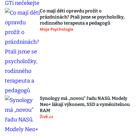
Co mají děti opravdu prožít o
prázdninách? Ptali jsme se psycholožky,
rodinného terapeuta a pedagogů
Moje Psychologie
Synology má „novou“ řadu NASů. Modely
Neo+ lákají výkonem, SSD a vyměnitelnou
RAM
Živě.cz