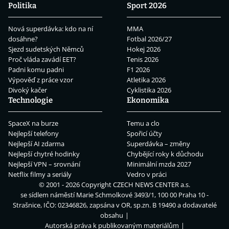
Politika
Sport 2026
Nová superdávka: kdo na ní
MMA
dosáhne?
Fotbal 2026/27
Sjezd sudetských Němců
Hokej 2026
Proč vláda zavádí EET?
Tenis 2026
Padni komu padni
F1 2026
Výpověď z práce vzor
Atletika 2026
Divoký kačer
Cyklistika 2026
Technologie
Ekonomika
SpaceX na burze
Temu a clo
Nejlepší telefony
Spořicí účty
Nejlepší AI zdarma
Superdávka – změny
Nejlepší chytré hodinky
Chybějící roky k důchodu
Nejlepší VPN – srovnání
Minimální mzda 2027
Netflix filmy a seriály
Vedro v práci
© 2001 - 2026 Copyright
CZECH NEWS CENTER a.s.
se sídlem náměstí Marie Schmolkové 3493/1, 100 00 Praha 10 -
Strašnice, IČO: 02346826, zapsána v OR, sp.zn. B 19490 a dodavatelé
obsahu
Autorská práva k publikovaným materiálům