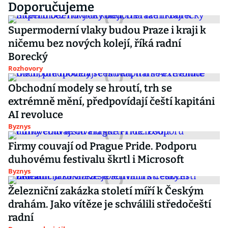
Doporučujeme
Supermoderní vlaky budou Praze i kraji k
ničemu bez nových kolejí, říká radní
Borecký
Rozhovory
Obchodní modely se hroutí, trh se
extrémně mění, předpovídají čeští kapitáni
AI revoluce
Byznys
Firmy couvají od Prague Pride. Podporu
duhovému festivalu škrtl i Microsoft
Byznys
Železniční zakázka století míří k Českým
drahám. Jako vítěze je schválili středočeští
radní