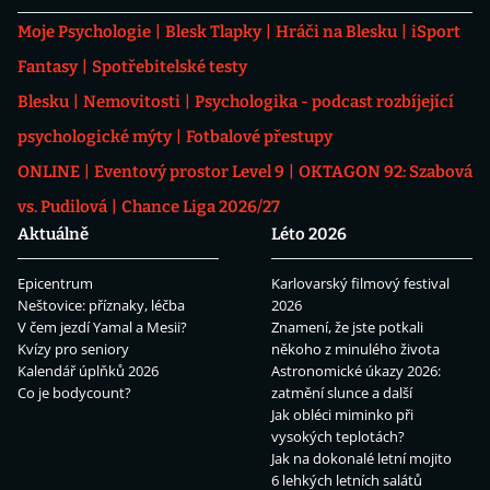
Moje Psychologie
Blesk Tlapky
Hráči na Blesku
iSport
Fantasy
Spotřebitelské testy
Blesku
Nemovitosti
Psychologika - podcast rozbíjející
psychologické mýty
Fotbalové přestupy
ONLINE
Eventový prostor Level 9
OKTAGON 92: Szabová
vs. Pudilová
Chance Liga 2026/27
Aktuálně
Léto 2026
Epicentrum
Karlovarský filmový festival
Neštovice: příznaky, léčba
2026
V čem jezdí Yamal a Mesii?
Znamení, že jste potkali
Kvízy pro seniory
někoho z minulého života
Kalendář úplňků 2026
Astronomické úkazy 2026:
Co je bodycount?
zatmění slunce a další
Jak obléci miminko při
vysokých teplotách?
Jak na dokonalé letní mojito
6 lehkých letních salátů