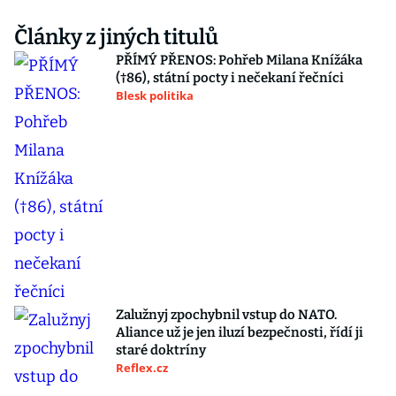
Články z jiných titulů
PŘÍMÝ PŘENOS: Pohřeb Milana Knížáka
(†86), státní pocty i nečekaní řečníci
Blesk politika
Zalužnyj zpochybnil vstup do NATO.
Aliance už je jen iluzí bezpečnosti, řídí ji
staré doktríny
Reflex.cz