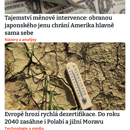
Tajemství měnové intervence: obranou
japonského jenu chrání Amerika hlavně
sama sebe
Názory a analýzy
Evropě hrozí rychlá dezertifikace. Do roku
2040 zasáhne i Polabí a jižní Moravu
Technologie a média