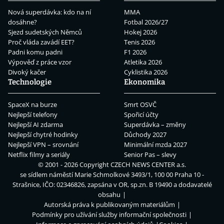
Nová superdávka: kdo na ní
MMA
dosáhne?
Fotbal 2026/27
Sjezd sudetských Němců
Hokej 2026
Proč vláda zavádí EET?
Tenis 2026
Padni komu padni
F1 2026
Výpověď z práce vzor
Atletika 2026
Divoký kačer
Cyklistika 2026
Technologie
Ekonomika
SpaceX na burze
Smrt OSVČ
Nejlepší telefony
Spořicí účty
Nejlepší AI zdarma
Superdávka – změny
Nejlepší chytré hodinky
Důchody 2027
Nejlepší VPN – srovnání
Minimální mzda 2027
Netflix filmy a seriály
Senior Pas – slevy
© 2001 - 2026 Copyright
CZECH NEWS CENTER a.s.
se sídlem náměstí Marie Schmolkové 3493/1, 100 00 Praha 10 -
Strašnice, IČO: 02346826, zapsána v OR, sp.zn. B 19490 a dodavatelé
obsahu
Autorská práva k publikovaným materiálům
Podmínky pro užívání služby informační společnosti