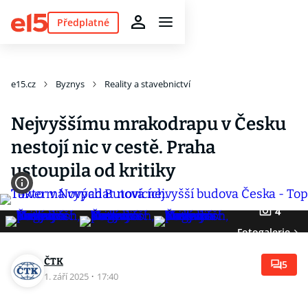
Předplatné
e15.cz
Byznys
Reality a stavebnictví
Nejvyššímu mrakodrapu v Česku
nestojí nic v cestě. Praha
ustoupila od kritiky
4
Fotogalerie
ČTK
5
1. září 2025
·
17:40