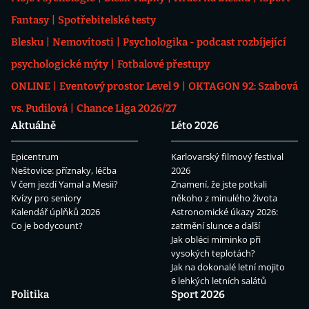
Fantasy
Spotřebitelské testy
Blesku
Nemovitosti
Psychologika - podcast rozbíjející
psychologické mýty
Fotbalové přestupy
ONLINE
Eventový prostor Level 9
OKTAGON 92: Szabová
vs. Pudilová
Chance Liga 2026/27
Aktuálně
Léto 2026
Epicentrum
Karlovarský filmový festival
Neštovice: příznaky, léčba
2026
V čem jezdí Yamal a Mesii?
Znamení, že jste potkali
Kvízy pro seniory
někoho z minulého života
Kalendář úplňků 2026
Astronomické úkazy 2026:
Co je bodycount?
zatmění slunce a další
Jak obléci miminko při
vysokých teplotách?
Jak na dokonalé letní mojito
6 lehkých letních salátů
Politika
Sport 2026