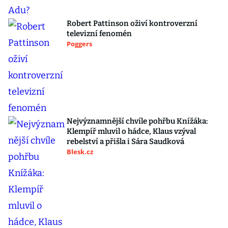
Robert Pattinson oživí kontroverzní
televizní fenomén
Poggers
Nejvýznamnější chvíle pohřbu Knížáka:
Klempíř mluvil o hádce, Klaus vzýval
rebelství a přišla i Sára Saudková
Blesk.cz