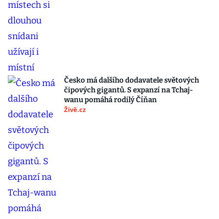
Česko má dalšího dodavatele světových
čipových gigantů. S expanzí na Tchaj-
wanu pomáhá rodilý Číňan
Živě.cz