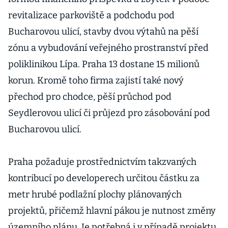
revitalizace parkoviště a podchodu pod
Bucharovou ulicí, stavby dvou výtahů na pěší
zónu a vybudování veřejného prostranství před
poliklinikou Lípa. Praha 13 dostane 15 milionů
korun. Kromě toho firma zajistí také nový
přechod pro chodce, pěší průchod pod
Seydlerovou ulicí či průjezd pro zásobování pod
Bucharovou ulicí.
Praha požaduje prostřednictvím takzvaných
kontribucí po developerech určitou částku za
metr hrubé podlažní plochy plánovaných
projektů, přičemž hlavní pákou je nutnost změny
územního plánu. Je potřebná i v případě projektu,