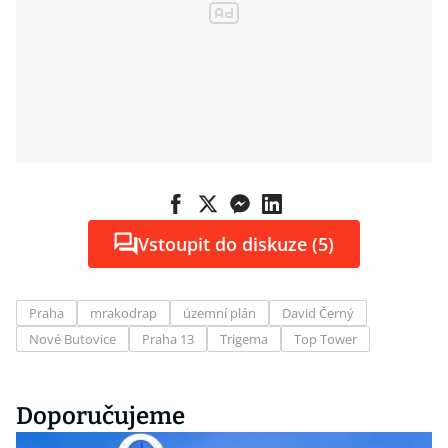
Vstoupit do diskuze (5)
Praha
mrakodrap
územní plán
David Černý
Nové Butovice
Praha 13
Trigema
Top Tower
Doporučujeme