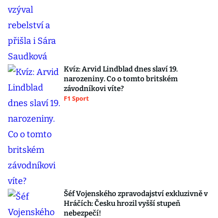
Kvíz: Arvid Lindblad dnes slaví 19.
narozeniny. Co o tomto britském
závodníkovi víte?
F1 Sport
Šéf Vojenského zpravodajství exkluzivně v
Hráčích: Česku hrozil vyšší stupeň
nebezpečí!