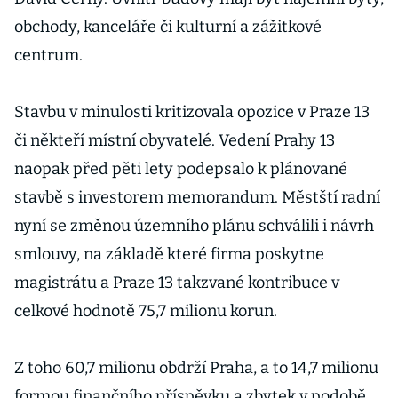
obchody, kanceláře či kulturní a zážitkové
centrum.
Stavbu v minulosti kritizovala opozice v Praze 13
či někteří místní obyvatelé. Vedení Prahy 13
naopak před pěti lety podepsalo k plánované
stavbě s investorem memorandum. Městští radní
nyní se změnou územního plánu schválili i návrh
smlouvy, na základě které firma poskytne
magistrátu a Praze 13 takzvané kontribuce v
celkové hodnotě 75,7 milionu korun.
Z toho 60,7 milionu obdrží Praha, a to 14,7 milionu
formou finančního příspěvku a zbytek v podobě