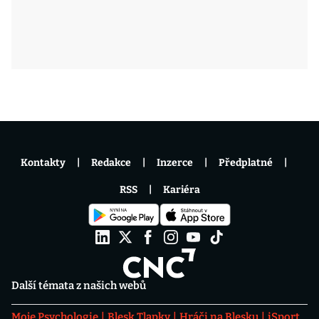
Kontakty
Redakce
Inzerce
Předplatné
RSS
Kariéra
Další témata z našich webů
Moje Psychologie
Blesk Tlapky
Hráči na Blesku
iSport