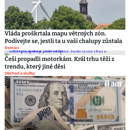
Vláda proškrtala mapu větrných zón.
Podívejte se, jestli ta u vaší chalupy zůstala
Domácí
Češi propadli motorkám. Král trhu těží z
trendu, který jiné děsí
Obchod a služby