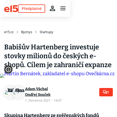
Předplatné
e15.cz
Byznys
Startupy
Babišův Hartenberg investuje
stovky milionů do českých e-
shopů. Cílem je zahraničí expanze
Adam Váchal
1
Ondřej Souček
1. července 2021
·
14:07
Skupina Hartenberg ze svěřenských fondů