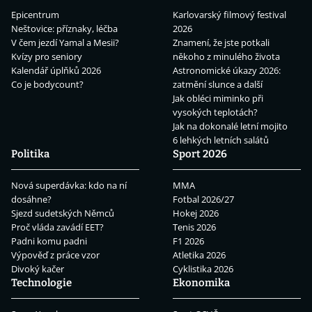
Epicentrum
Karlovarský filmový festival
Neštovice: příznaky, léčba
2026
V čem jezdí Yamal a Mesii?
Znamení, že jste potkali
Kvízy pro seniory
někoho z minulého života
Kalendář úplňků 2026
Astronomické úkazy 2026:
Co je bodycount?
zatmění slunce a další
Jak obléci miminko při
vysokých teplotách?
Jak na dokonalé letní mojito
6 lehkých letních salátů
Politika
Sport 2026
Nová superdávka: kdo na ní
MMA
dosáhne?
Fotbal 2026/27
Sjezd sudetských Němců
Hokej 2026
Proč vláda zavádí EET?
Tenis 2026
Padni komu padni
F1 2026
Výpověď z práce vzor
Atletika 2026
Divoký kačer
Cyklistika 2026
Technologie
Ekonomika