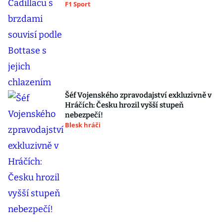
F1 Sport
Šéf Vojenského zpravodajství exkluzivně v
Hráčích: Česku hrozil vyšší stupeň
nebezpečí!
Blesk hráči