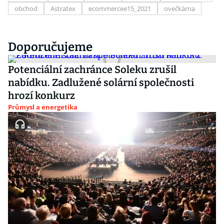
obchod
Astratex
ecommercee15_2021
ovečkárna
Doporučujeme
Potenciální zachránce Soleku zrušil
nabídku. Zadlužené solární společnosti
hrozí konkurz
Průmysl a energetika