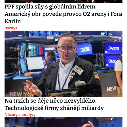
PPF spojila síly s globálním lídrem.
Americký obr povede provoz O2 areny i Fora
Karlín
Byznys
Na trzích se děje něco nezvyklého.
Technologické firmy shánějí miliardy
Názory a analýzy