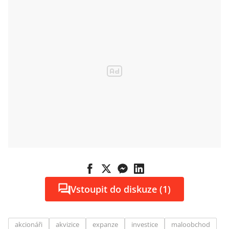
Vstoupit do diskuze (1)
akcionáři
akvizice
expanze
investice
maloobchod