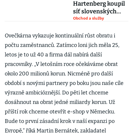
Hartenberg koupil
síť slovenských
květinářství Flos
Obchod a služby
Ovečkárna vykazuje kontinuální růst obratu i
počtu zaměstnanců. Zatímco loni jich měla 25,
letos je to už 40 a firma dál nabírá další
pracovníky. „V letošním roce očekáváme obrat
okolo 200 milionů korun. Nicméně pro další
období s novými partnery po boku jsou naše cíle
výrazně ambicióznější. Do pěti let chceme
dosáhnout na obrat jedné miliardy korun. Už
příští rok chceme otevřít e-shop v Německu.
Bude to první zásadní krok v naší expanzi po
Evropě,“ říká Martin Bernátek, zakladatel