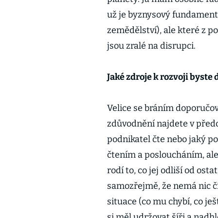
už je byznysový fundament 
zemědělství), ale které z 
jsou zralé na disrupci.
Jaké zdroje k rozvoji byst
Velice se bráním doporučov
zdůvodnění najdete v předc
podnikatel čte nebo jaký pod
čtením a posloucháním, ale 
rodí to, co jej odliší od os
samozřejmě, že nemá nic čí
situace (co mu chybí, co je
si měl udržovat šíři a nadh