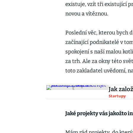
existuje, vzít tři existující
novou a vítěznou.
Poslední věc, kterou bych do
začínající podnikatelé v to
spokojení s naší malou kot
za trh. Ale za okny této svě
toto zakladatel uvědomí, n
Jak založ
Startupy
Jaké projekty vás jakožto in
Mám rád projekty, do kterýc