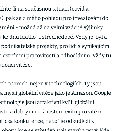
ážíte-li na současnou situaci (covid a
e), pak se z mého pohledu pro investování do
nemění - možná až na velmi vzácné výjimky
 ke dnu krátko- i střednědobě. Vždy je, byl a
podnikatelské projekty, pro lidi s vynikajícím
 extrémní pracovitostí a odhodláním. Vždy tu
udoucí vítěze.
h oborech, nejen v technologiích. Ty jsou
 mysli globální vítěze jako je Amazon, Google
chnologie jsou atraktivní kvůli globální
 růstu a dobrým možnostem exitu pro vítěze.
ntická konkurence, neboť je odkudkoli z
obory, kde se střetává svět starý a nový. Kde