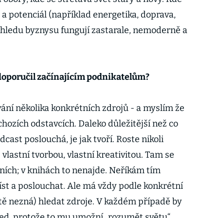
a potenciál (například energetika, doprava,
pohledu byznysu fungují zastarale, nemoderně a
e doporučil začínajícím podnikatelům?
ání několika konkrétních zdrojů - a myslím že
hozích odstavcích. Daleko důležitější než co
cast poslouchá, je jak tvoří. Roste nikoli
vlastní tvorbou, vlastní kreativitou. Tam se
tatních; v knihách to nenajde. Neříkám tím
st a poslouchat. Ale má vždy podle konkrétní
ště nezná) hledat zdroje. V každém případě by
led, protože to mu umožní „rozumět světu“.