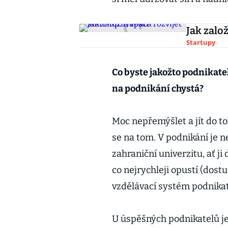
Jak založ
Startupy
Co byste jakožto podnikatel
na podnikání chystá?
Moc nepřemýšlet a jít do t
se na tom. V podnikání je n
zahraniční univerzitu, ať ji
co nejrychleji opustí (dost
vzdělávací systém podnikate
U úspěšných podnikatelů je 