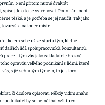
 prvním. Není přitom nutné dvakrát
t, spíše jde o to se vytrénovat. Podnikání není
rně těžké, a je potřeba se jej naučit. Tak jako
 tovaryš, a nakonec mistr.
řet kolem sebe už ze startu tým, klidně
íť dalších lidí, spolupracovníků, konzultantů.
á práce - tým vás jako zakladatele hrozně
 toho opravdu velkého podnikání s lidmi, které
i vás, s již sehraným týmem, to je skoro
bírat, či doslova opisovat. Někdy vidím snahu
m; podnikatel by se neměl bát vzít to co