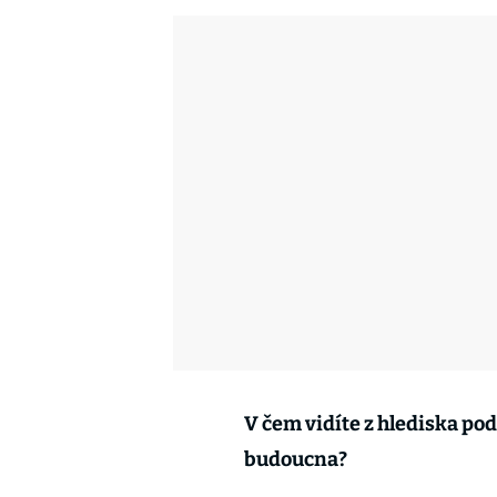
V čem vidíte z hlediska po
budoucna?