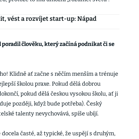
it, vést a rozvíjet start-up: Nápad
 poradil člověku, který začíná podnikat či se
oho! Klidně ať začne s něčím menším a trénuje
ejlepší školou praxe. Pokud dělá dobrou
 dokončí, pokud dělá českou vysokou školu, ať ji
uduje později, když bude potřeba). Český
lské talenty nevychovává, spíše ubíjí.
docela časté, až typické, že uspějí s druhým,