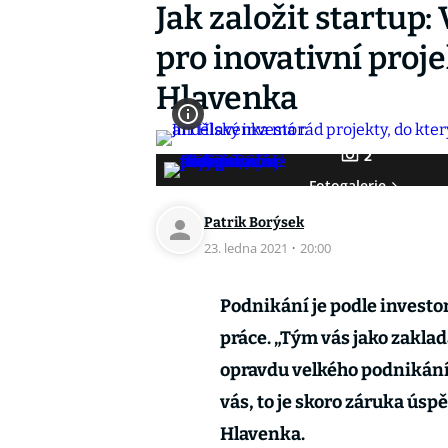
Jak založit startup:
pro inovativní proje
Hlavenka
2
Fotogalerie
Patrik Borýsek
23. ledna 2021
·
20:00
Podnikání je podle invest
práce. „Tým vás jako zaklad
opravdu velkého podnikání s
vás, to je skoro záruka úspě
Hlavenka.