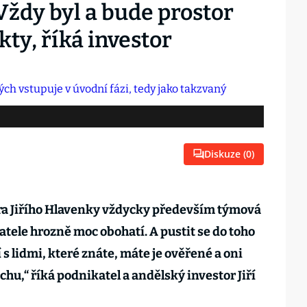
 Vždy byl a bude prostor
kty, říká investor
Diskuze (
0
)
ora Jiřího Hlavenky vždycky především týmová
atele hrozně moc obohatí. A pustit se do toho
 lidmi, které znáte, máte je ověřené a oni
chu,“ říká podnikatel a andělský investor Jiří