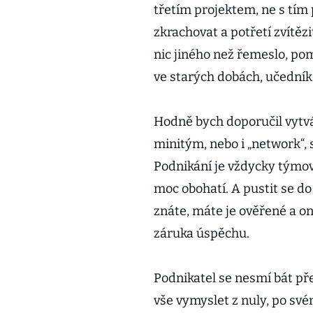
třetím projektem, ne s tím
zkrachovat a potřetí zvítězi
nic jiného než řemeslo, pomě
ve starých dobách, učedník,
Hodně bych doporučil vytvá
minitým, nebo i „network“, s
Podnikání je vždycky týmov
moc obohatí. A pustit se do
znáte, máte je ověřené a on
záruka úspěchu.
Podnikatel se nesmí bát pře
vše vymyslet z nuly, po své