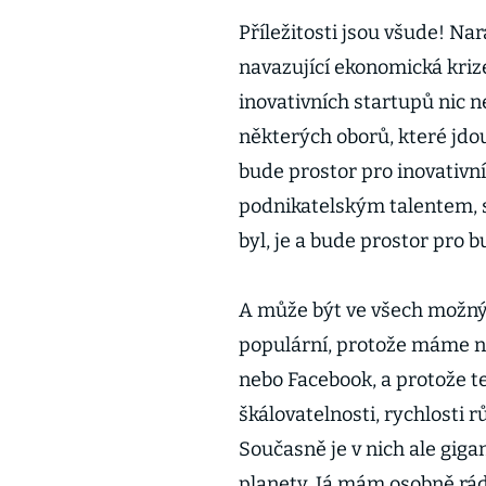
Příležitosti jsou všude! Nar
navazující ekonomická kriz
inovativních startupů nic 
některých oborů, které jdou
bude prostor pro inovativní 
podnikatelským talentem, s
byl, je a bude prostor pro b
A může být ve všech možnýc
populární, protože máme na
nebo Facebook, a protože te
škálovatelnosti, rychlosti
Současně je v nich ale giga
planety. Já mám osobně rád 