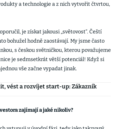
 produkty a technologie a z nich vytvořit čtvrtou,
poručil, je získat jakousi „světovost“. Čeští
mto bohužel hodně zaostávají. My jsme často
linkou, s českou světničkou, kterou považujeme
tnice je sedmsetkrát větší potenciál! Když si
ajednou vše začne vypadat jinak.
it, vést a rozvíjet start-up: Zákazník
vestora zajímají a jaké nikoliv?
h vstupuji v úvodní fázi, tedy jako takzvaný