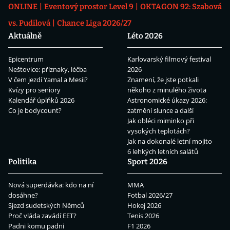
ONLINE
Eventový prostor Level 9
OKTAGON 92: Szabová
vs. Pudilová
Chance Liga 2026/27
Aktuálně
Léto 2026
Epicentrum
Karlovarský filmový festival
Neštovice: příznaky, léčba
2026
V čem jezdí Yamal a Mesii?
Znamení, že jste potkali
Kvízy pro seniory
někoho z minulého života
Kalendář úplňků 2026
Astronomické úkazy 2026:
Co je bodycount?
zatmění slunce a další
Jak obléci miminko při
vysokých teplotách?
Jak na dokonalé letní mojito
6 lehkých letních salátů
Politika
Sport 2026
Nová superdávka: kdo na ní
MMA
dosáhne?
Fotbal 2026/27
Sjezd sudetských Němců
Hokej 2026
Proč vláda zavádí EET?
Tenis 2026
Padni komu padni
F1 2026