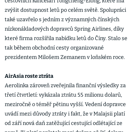
cestovních kanceláří Tongcheng-Elong, které má
zvýšit dostupnost letů po celém světě. Spolupráci
také uzavřelo s jedním z významných čínských
nízkonákladových dopravců Spring Airlines, díky
které firma rozšířila nabídku letů do Číny. Stalo se
tak během obchodní cesty organizované
prezidentem Milošem Zemanem v loňském roce.
AirAsia roste ztráta
Aerolinka zároveň zveřejnila finanční výsledky za
třetí čtvrtletí: vykázala ztrátu 55 milionu dolarů,
meziročně o téměř pětinu vyšší. Vedení dopravce
uvádí mezi důvody ztráty i fakt, že v Malajsii platí
od září nová daň zatěžující cestující odlétající ze