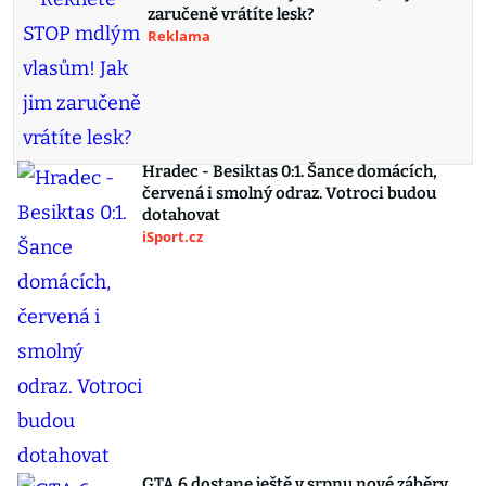
zaručeně vrátíte lesk?
Reklama
Hradec - Besiktas 0:1. Šance domácích,
červená i smolný odraz. Votroci budou
dotahovat
iSport.cz
GTA 6 dostane ještě v srpnu nové záběry.