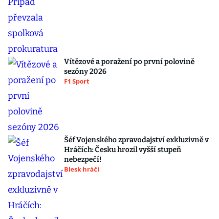
Vítězové a poražení po první polovině
sezóny 2026
F1 Sport
Šéf Vojenského zpravodajství exkluzivně v
Hráčích: Česku hrozil vyšší stupeň
nebezpečí!
Blesk hráči