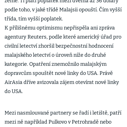
země. Ti platí poplatek mezi dvěma až 36 dolary
podle toho, v jaké třídě Malajsii opouští. Čím vyšší
třída, tím vyšší poplatek.
K přílišnému optimismu nepřispěla ani zpráva
agentury Reuters, podle které americký úřad pro
civilní letectví zhoršil bezpečnostní hodnocení
malajského letectví o úroveň níže do druhé
kategorie. Opatření znemožnilo malajským
dopravcům spouštět nové linky do USA. Právě
AirAsia dříve avizovala zájem otevírat nové linky
do USA.
Mezi nasmlouvané partnery se řadí i letiště, patří
mezi ně například Pulkovo v Petrohradě nebo