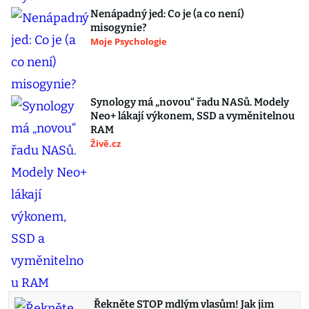
Nenápadný jed: Co je (a co není)
misogynie?
Moje Psychologie
Synology má „novou“ řadu NASů. Modely
Neo+ lákají výkonem, SSD a vyměnitelnou
RAM
Živě.cz
Řekněte STOP mdlým vlasům! Jak jim