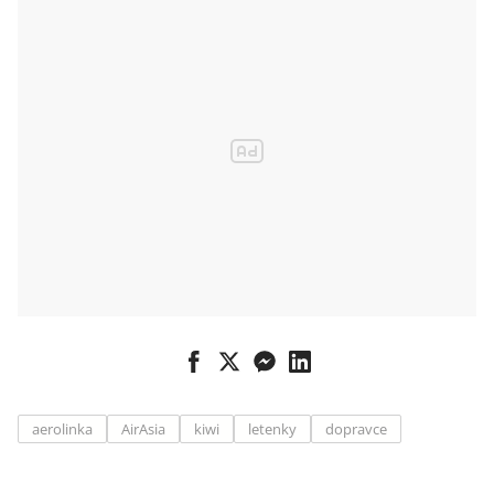
aerolinka
AirAsia
kiwi
letenky
dopravce