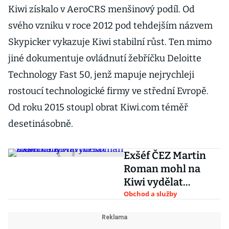
za zničující
Kiwi získalo v AeroCRS menšinový podíl. Od
svého vzniku v roce 2012 pod tehdejším názvem
Skypicker vykazuje Kiwi stabilní růst. Ten mimo
jiné dokumentuje ovládnutí žebříčku Deloitte
Technology Fast 50, jenž mapuje nejrychleji
rostoucí technologické firmy ve střední Evropě.
Od roku 2015 stoupl obrat Kiwi.com téměř
desetinásobně.
Exšéf ČEZ Martin
Roman mohl na
Kiwi vydělat
stamiliony
Obchod a služby