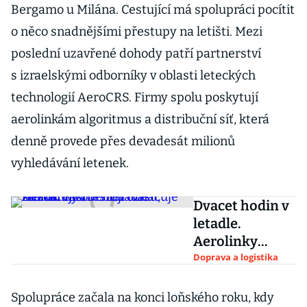
Bergamo u Milána. Cestující má spolupráci pocítit
o něco snadnějšími přestupy na letišti. Mezi
poslední uzavřené dohody patří partnerství
s izraelskými odborníky v oblasti leteckých
technologií AeroCRS. Firmy spolu poskytují
aerolinkám algoritmus a distribuční síť, která
denně provede přes devadesát milionů
vyhledávání letenek.
Dvacet hodin v
letadle.
Aerolinky
otestují trasu,
Doprava a logistika
kterou část
vědců označuje
Spolupráce začala na konci loňského roku, kdy