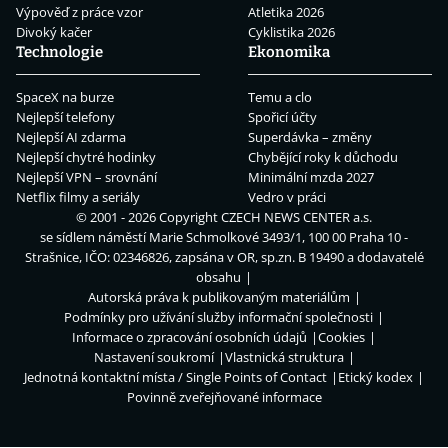
Výpověď z práce vzor
Atletika 2026
Divoký kačer
Cyklistika 2026
Technologie
Ekonomika
SpaceX na burze
Temu a clo
Nejlepší telefony
Spořicí účty
Nejlepší AI zdarma
Superdávka – změny
Nejlepší chytré hodinky
Chybějící roky k důchodu
Nejlepší VPN – srovnání
Minimální mzda 2027
Netflix filmy a seriály
Vedro v práci
© 2001 - 2026 Copyright
CZECH NEWS CENTER a.s.
se sídlem náměstí Marie Schmolkové 3493/1, 100 00 Praha 10 -
Strašnice, IČO: 02346826, zapsána v OR, sp.zn. B 19490 a dodavatelé
obsahu
Autorská práva k publikovaným materiálům
Podmínky pro užívání služby informační společnosti
Informace o zpracování osobních údajů
Cookies
Nastavení soukromí
Vlastnická struktura
Jednotná kontaktní místa / Single Points of Contact
Etický kodex
Povinně zveřejňované informace