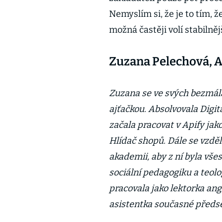
Nemyslím si, že je to tím, ž
možná častěji volí stabilněj
Zuzana Pelechová, A
Zuzana se ve svých bezmála 
ajťačkou. Absolvovala Digit
začala pracovat v Apify jak
Hlídač shopů. Dále se vzd
akademii, aby z ní byla vš
sociální pedagogiku a teolog
pracovala jako lektorka ang
asistentka současné před