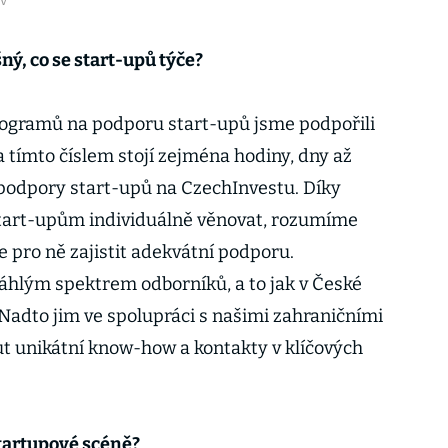
iv
ný, co se start-upů týče?
ogramů na podporu start-upů jsme podpořili
Za tímto číslem stojí zejména hodiny, dny až
podpory start-upů na CzechInvestu. Díky
start-upům individuálně věnovat, rozumíme
 pro ně zajistit adekvátní podporu.
áhlým spektrem odborníků, a to jak v České
í. Nadto jim ve spolupráci s našimi zahraničními
 unikátní know-how a kontakty v klíčových
startupové scéně?