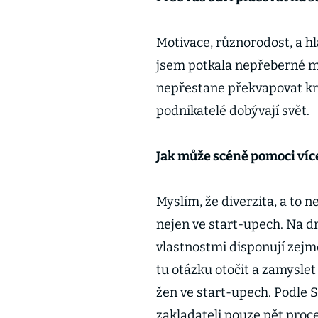
Motivace, různorodost, a hla
jsem potkala nepřeberné mn
nepřestane překvapovat kre
podnikatelé dobývají svět.
Jak může scéně pomoci více
Myslím, že diverzita, a to n
nejen ve start-upech. Na d
vlastnostmi disponují zejmé
tu otázku otočit a zamysle
žen ve start-upech. Podle 
zakladateli pouze pět proce