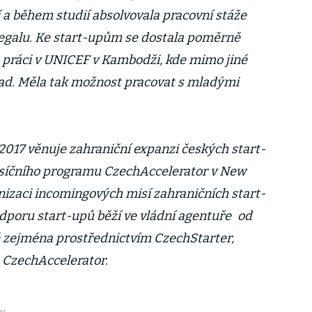
a během studií absolvovala pracovní stáže
egalu. Ke start-upům se dostala poměrně
es práci v UNICEF v Kambodži, kde mimo jiné
lead. Měla tak možnost pracovat s mladými
.
2017 věnuje zahraniční expanzi českých start-
síčního programu CzechAccelerator v New
nizaci incomingových misí zahraničních start-
dporu start-upů běží ve vládní agentuře
od
ě zejména prostřednictvím CzechStarter,
CzechAccelerator.