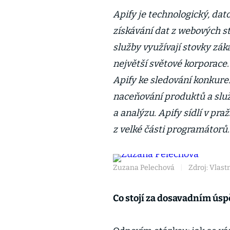
Apify je technologický, dat
získávání dat z webových s
služby využívají stovky zák
největší světové korporace.
Apify ke sledování konkur
naceňování produktů a služ
a analýzu. Apify sídlí v pra
z velké části programátorů.
Zuzana Pelechová
|
Zdroj: Vlast
Co stojí za dosavadním ús