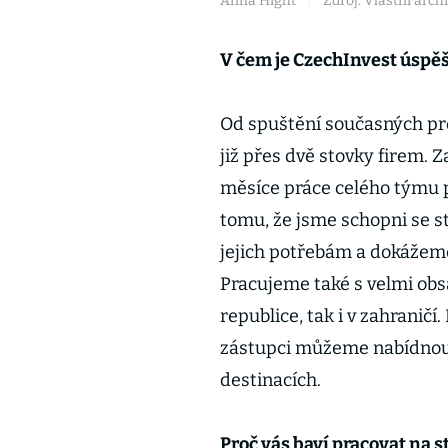
Anna Hight
|
Zdroj: Vlastní arch
V čem je CzechInvest úspěš
Od spuštění současných pr
již přes dvě stovky firem. 
měsíce práce celého týmu 
tomu, že jsme schopni se 
jejich potřebám a dokážeme
Pracujeme také s velmi obs
republice, tak i v zahranič
zástupci můžeme nabídnout
destinacích.
Proč vás baví pracovat na 