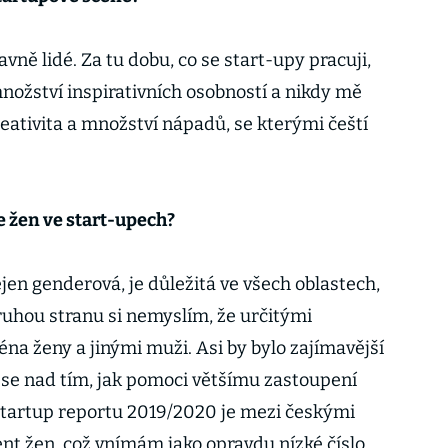
vně lidé. Za tu dobu, co se start-upy pracuji,
ožství inspirativních osobností a nikdy mě
ativita a množství nápadů, se kterými čeští
 žen ve start-upech?
ejen genderová, je důležitá ve všech oblastech,
ruhou stranu si nemyslím, že určitými
na ženy a jinými muži. Asi by bylo zajímavější
t se nad tím, jak pomoci většímu zastoupení
Startup reportu 2019/2020 je mezi českými
nt žen, což vnímám jako opravdu nízké číslo.