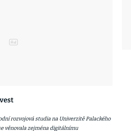
nvest
dní rozvojová studia na Univerzitě Palackého
 se věnovala zejména digitálnímu