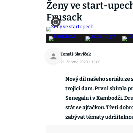
Ženy ve start-upech
Frusack
Tomáš Slavíček
21. června 2020
·
12:00
Nový díl našeho seriálu ze
trojici dam. První sbírala
Senegalu i v Kambodži. Dru
stát se ajťačkou. Třetí dob
zabývat tématy udržitelnos