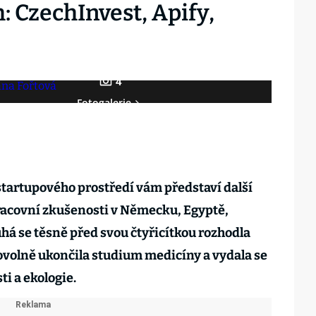
: CzechInvest, Apify,
4
Fotogalerie
 startupového prostředí vám představí další
 pracovní zkušenosti v Německu, Egyptě,
há se těsně před svou čtyřicítkou rozhodla
rovolně ukončila studium medicíny a vydala se
ti a ekologie.