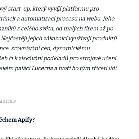
ový start-up, který vyvíjí platformu pro
tránek a automatizaci procesů na webu. Jeho
azníků z celého světa, od malých firem až po
 Nejčastěji jejich zákazníci využívají produktů
ence, srovnávání cen, dynamickému
eb či k získávání podkladů pro strojové učení
žském paláci Lucerna a tvoří ho tým třiceti lidí,
ní archiv
pěchem Apify?