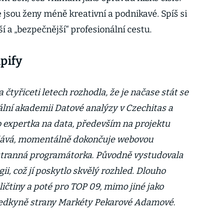
e jsou ženy méně kreativní a podnikavé. Spíš si
ší a „bezpečnější“ profesionální cestu.
pify
čtyřiceti letech rozhodla, že je načase stát se
ální akademii Datové analýzy v Czechitas a
o expertka na data, především na projektu
ělává, momentálně dokončuje webovou
estranná programátorka. Původně vystudovala
ii, což jí poskytlo skvělý rozhled. Dlouho
ličtiny a poté pro TOP 09, mimo jiné jako
sedkyně strany Markéty Pekarové Adamové.