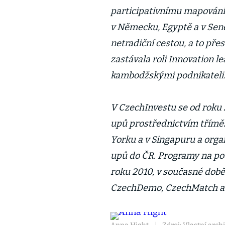
participativnímu mapování 
v Německu, Egyptě a v Sen
netradiční cestou, a to př
zastávala roli Innovation 
kambodžskými podnikateli
V CzechInvestu se od roku 
upů prostřednictvím třímě
Yorku a v Singapuru a orga
upů do ČR. Programy na po
roku 2010, v současné dob
CzechDemo, CzechMatch a 