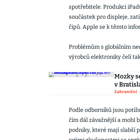
spotřebitele. Produkci iPad
součástek pro displeje, z
čipů. Apple se k těmto info
Problémům s globálním ned
výrobců elektroniky čelí ta
Mozky se
v Bratis
Zahraniční
Podle odborníků jsou potíž
čím dál závažnější a mohl 
podniky, které mají slabší 