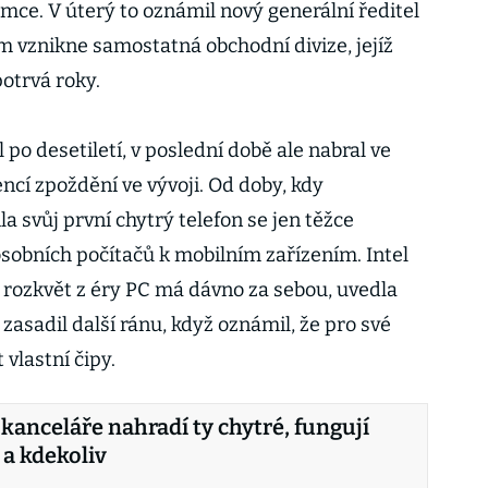
mce. V úterý to oznámil nový generální ředitel
m vznikne samostatná obchodní divize, jejíž
otrvá roky.
 po desetiletí, v poslední době ale nabral ve
ncí zpoždění ve vývoji. Od doby, kdy
a svůj první chytrý telefon se jen těžce
sobních počítačů k mobilním zařízením. Intel
ší rozkvět z éry PC má dávno za sebou, uvedla
zasadil další ránu, když oznámil, že pro své
vlastní čipy.
 kanceláře nahradí ty chytré, fungují
 a kdekoliv