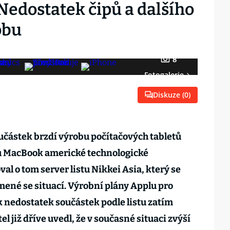
Nedostatek čipů a dalšího
obu
8
Fotogalerie
Diskuze (
0
)
učástek brzdí výrobu počítačových tabletů
ů MacBook americké technologické
al o tom server listu Nikkei Asia, který se
ené se situací. Výrobní plány Applu pro
k nedostatek součástek podle listu zatím
el již dříve uvedl, že v současné situaci zvýší