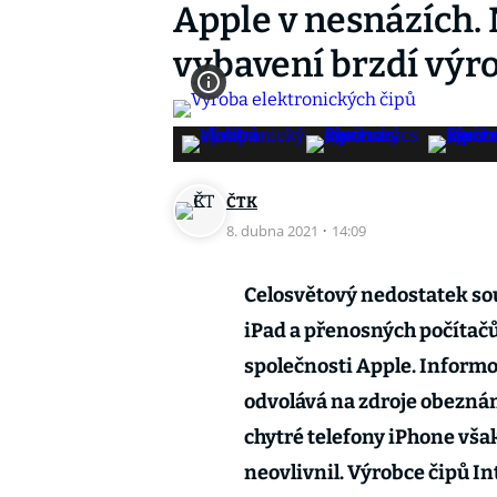
Apple v nesnázích. 
vybavení brzdí výr
ČTK
8. dubna 2021
·
14:09
Celosvětový nedostatek so
iPad a přenosných počítač
společnosti Apple. Informov
odvolává na zdroje obeznám
chytré telefony iPhone vša
neovlivnil. Výrobce čipů Int