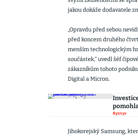
svými zkušenostmi se správ
jakou dokáže dodavatele zmo
„Opravdu před sebou nevidí
před koncem druhého čtvrtl
menším technologickým hrá
součástek,“ uvedl šéf čipov
zákazníkům tohoto podniku
Digital a Micron.
Investice
pomohla
Byznys
Jihokorejský Samsung, kter