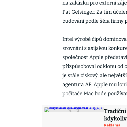
na zakázku pro externí záje
Pat Gelsinger. Za tím účele
budování podle šéfa firmy p
Intel výrobě čipů dominoval
srovnání s asijskou konkure
společnost Apple představil
přizpůsoboval odklonu od o
je stále ziskový, ale největ
agentura AP. Apple mu loni 
počítače Mac bude používat 
Tradiční
kdykoliv
Reklama