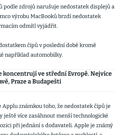
ů podle zdrojů narušuje nedostatek displejů a
atímco výrobu MacBooků brzdí nedostatek
rmacím odmítl vyjádřit.
ostatkem čipů v poslední době kromě
ké například automobilky.
 koncentrují ve střední Evropě. Nejvíce
lavě, Praze a Budapešti
e Applu známkou toho, že nedostatek čipů je
by ještě více zasáhnout menší technologické
pozici při jednání s dodavateli. Apple je známý