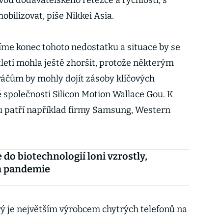
ou dodavatelského řetězce a rychlostí, s
bilizovat, píše Nikkei Asia.
me konec tohoto nedostatku a situace by se
etí mohla ještě zhoršit, protože některým
čům by mohly dojít zásoby klíčových
é společnosti Silicon Motion Wallace Gou. K
 patří například firmy Samsung, Western
 do biotechnologií loni vzrostly,
 pandemie
ý je největším výrobcem chytrých telefonů na