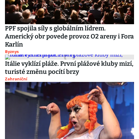
PPF spojila síly s globálním lídrem.
Americký obr povede provoz O2 areny i Fora
Karlín
Byznys
Itálie vyklízí pláže. První plážové kluby mizí,
turisté změnu pocítí brzy
Zahraniční