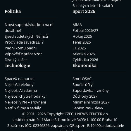
6 lehkých letních salátů
Politika
Sport 2026
Nová superdávka: kdo na ní
MMA
dosáhne?
Fotbal 2026/27
Sjezd sudetských Němců
Hokej 2026
Proč vláda zavádí EET?
Tenis 2026
Padni komu padni
F1 2026
Výpověď z práce vzor
Atletika 2026
Divoký kačer
Cyklistika 2026
Technologie
Ekonomika
SpaceX na burze
Smrt OSVČ
Nejlepší telefony
Spořicí účty
Nejlepší AI zdarma
Superdávka – změny
Nejlepší chytré hodinky
Důchody 2027
Nejlepší VPN – srovnání
Minimální mzda 2027
Netflix filmy a seriály
Senior Pas – slevy
© 2001 - 2026 Copyright
CZECH NEWS CENTER a.s.
se sídlem náměstí Marie Schmolkové 3493/1, 100 00 Praha 10 -
Strašnice, IČO: 02346826, zapsána v OR, sp.zn. B 19490 a dodavatelé