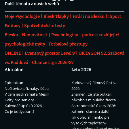
Další témata z našich webů
Moje Psychologie
Blesk Tlapky
Hráči na Blesku
iSport
Fantasy
Spotřebitelské testy
Blesku
Nemovitosti
Psychologika - podcast rozbíjející
psychologické mýty
Fotbalové přestupy
ONLINE
Eventový prostor Level 9
OKTAGON 92: Szabová
vs. Pudilová
Chance Liga 2026/27
Aktuálně
Léto 2026
Epicentrum
Karlovarský filmový festival
Neštovice: příznaky, léčba
2026
V čem jezdí Yamal a Mesii?
Znamení, že jste potkali
Kvízy pro seniory
někoho z minulého života
Kalendář úplňků 2026
Astronomické úkazy 2026:
Co je bodycount?
zatmění slunce a další
Jak obléci miminko při
vysokých teplotách?
Jak na dokonalé letní mojito