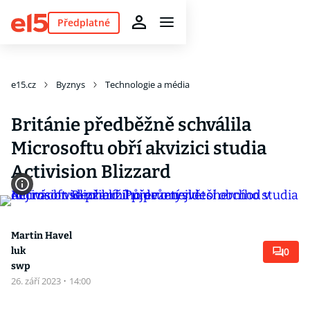
Předplatné
e15.cz
Byznys
Technologie a média
Británie předběžně schválila
Microsoftu obří akvizici studia
Activision Blizzard
Martin Havel
luk
0
swp
26. září 2023
·
14:00