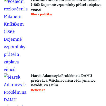
Poslední rozloučení s Milanem Knížákem
(†86): Dojemné vzpomínky přátel a záplava
věnců
Blesk politika
Marek Adamczyk: Problém na DAMU
přetrvává. Všichni o něm vědí, jen moc
nevědí, co s ním
Reflex.cz