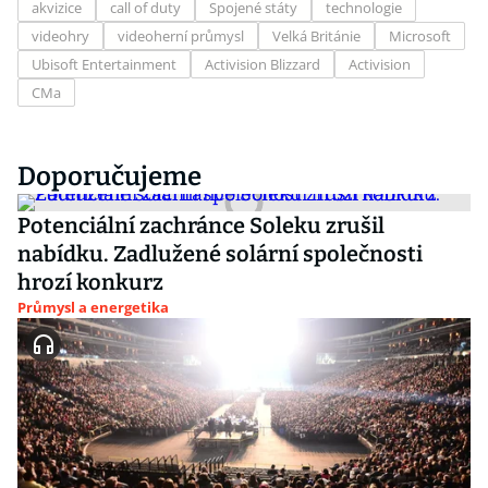
akvizice
call of duty
Spojené státy
technologie
videohry
videoherní průmysl
Velká Británie
Microsoft
Ubisoft Entertainment
Activision Blizzard
Activision
CMa
Doporučujeme
Potenciální zachránce Soleku zrušil
nabídku. Zadlužené solární společnosti
hrozí konkurz
Průmysl a energetika