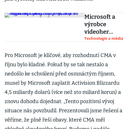
Microsoft a
výrobce
videoher
Activision
Technologie a média
Blizzard
nabídli
Pro Microsoft je klíčové, aby rozhodnutí CMA v
regulátorům
říjnu bylo kladné. Pokud by se tak nestalo a
ústupky, aby
nedošlo ke schválení před osmnáctým říjnem,
se mohli spojit
musel by Microsoft zaplatit Activision Blizzardu
4,5 miliardy dolarů (více než sto miliard korun) a
znovu dohodu dojednat. „Tento pozitivní vývoj
situace nás povzbudil. Prezentovali jsme řešení a
věříme, že plně řeší obavy, které CMA měl