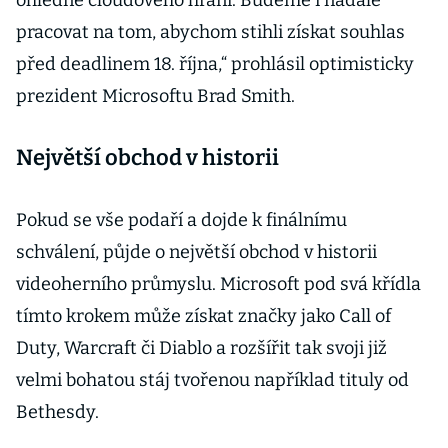
ohledně cloudového hraní. Budeme i nadále
pracovat na tom, abychom stihli získat souhlas
před deadlinem 18. října,“ prohlásil optimisticky
prezident Microsoftu Brad Smith.
Největší obchod v historii
Pokud se vše podaří a dojde k finálnímu
schválení, půjde o největší obchod v historii
videoherního průmyslu. Microsoft pod svá křídla
tímto krokem může získat značky jako Call of
Duty, Warcraft či Diablo a rozšířit tak svoji již
velmi bohatou stáj tvořenou například tituly od
Bethesdy.