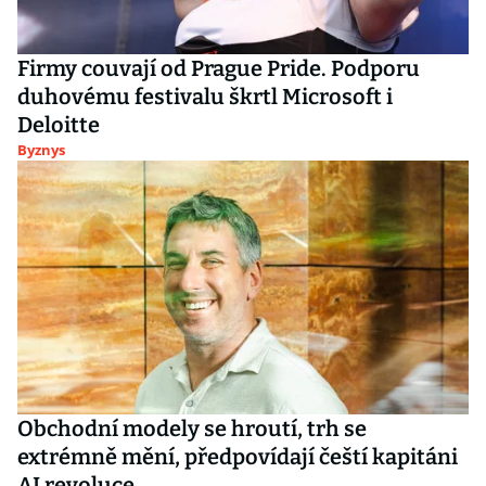
Firmy couvají od Prague Pride. Podporu
duhovému festivalu škrtl Microsoft i
Deloitte
Byznys
Obchodní modely se hroutí, trh se
extrémně mění, předpovídají čeští kapitáni
AI revoluce