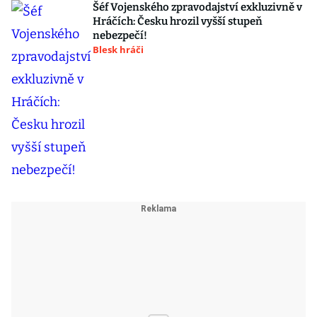
Šéf Vojenského zpravodajství exkluzivně v
Hráčích: Česku hrozil vyšší stupeň
nebezpečí!
Blesk hráči