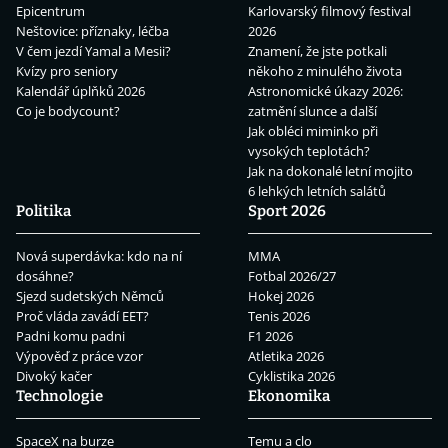
Epicentrum
Karlovarský filmový festival
Neštovice: příznaky, léčba
2026
V čem jezdí Yamal a Mesii?
Znamení, že jste potkali
Kvízy pro seniory
někoho z minulého života
Kalendář úplňků 2026
Astronomické úkazy 2026:
Co je bodycount?
zatmění slunce a další
Jak obléci miminko při
vysokých teplotách?
Jak na dokonalé letní mojito
6 lehkých letních salátů
Politika
Sport 2026
Nová superdávka: kdo na ní
MMA
dosáhne?
Fotbal 2026/27
Sjezd sudetských Němců
Hokej 2026
Proč vláda zavádí EET?
Tenis 2026
Padni komu padni
F1 2026
Výpověď z práce vzor
Atletika 2026
Divoký kačer
Cyklistika 2026
Technologie
Ekonomika
SpaceX na burze
Temu a clo