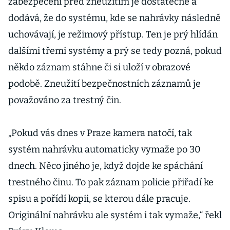
zabezpečení před zneužitím je dostatečné a
dodává, že do systému, kde se nahrávky následně
uchovávají, je režimový přístup. Ten je prý hlídán
dalšími třemi systémy a prý se tedy pozná, pokud
někdo záznam stáhne či si uloží v obrazové
podobě. Zneužití bezpečnostních záznamů je
považováno za trestný čin.
„Pokud vás dnes v Praze kamera natočí, tak
systém nahrávku automaticky vymaže po 30
dnech. Něco jiného je, když dojde ke spáchání
trestného činu. To pak záznam policie přiřadí ke
spisu a pořídí kopii, se kterou dále pracuje.
Originální nahrávku ale systém i tak vymaže,“ řekl