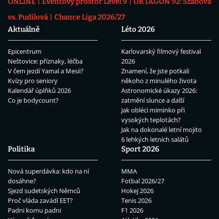
ONLINE
Eventový prostor Level 9
OKTAGON 92: Szabová
vs. Pudilová
Chance Liga 2026/27
Aktuálně
Léto 2026
Epicentrum
Karlovarský filmový festival
Neštovice: příznaky, léčba
2026
V čem jezdí Yamal a Mesii?
Znamení, že jste potkali
Kvízy pro seniory
někoho z minulého života
Kalendář úplňků 2026
Astronomické úkazy 2026:
Co je bodycount?
zatmění slunce a další
Jak obléci miminko při
vysokých teplotách?
Jak na dokonalé letní mojito
6 lehkých letních salátů
Politika
Sport 2026
Nová superdávka: kdo na ní
MMA
dosáhne?
Fotbal 2026/27
Sjezd sudetských Němců
Hokej 2026
Proč vláda zavádí EET?
Tenis 2026
Padni komu padni
F1 2026