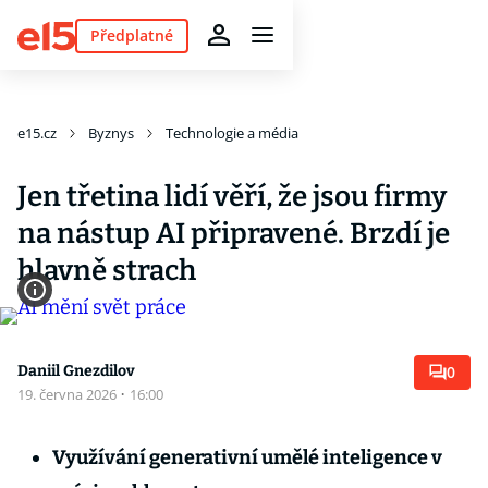
Předplatné
e15.cz
Byznys
Technologie a média
Jen třetina lidí věří, že jsou firmy
na nástup AI připravené. Brzdí je
hlavně strach
Daniil Gnezdilov
0
19. června 2026
·
16:00
Využívání generativní umělé inteligence v