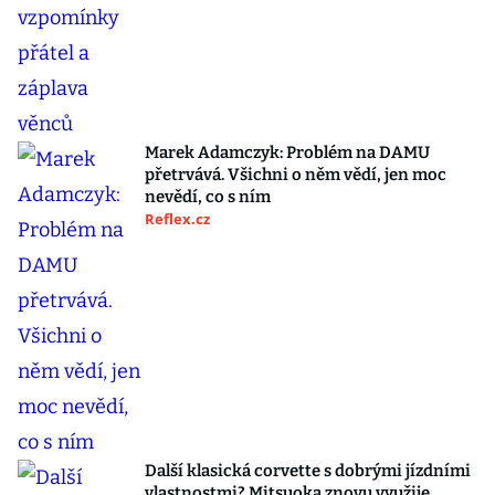
Marek Adamczyk: Problém na DAMU
přetrvává. Všichni o něm vědí, jen moc
nevědí, co s ním
Reflex.cz
Další klasická corvette s dobrými jízdními
vlastnostmi? Mitsuoka znovu využije