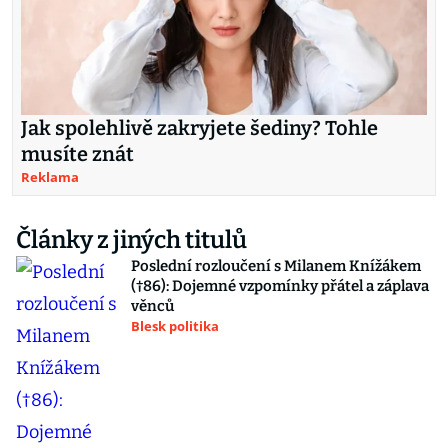
Jak spolehlivě zakryjete šediny? Tohle
musíte znát
Reklama
Články z jiných titulů
Poslední rozloučení s Milanem Knížákem
(†86): Dojemné vzpomínky přátel a záplava
věnců
Blesk politika