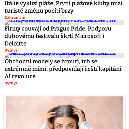
Itálie vyklízí pláže. První plážové kluby mizí,
turisté změnu pocítí brzy
Zahraniční
Firmy couvají od Prague Pride. Podporu
duhovému festivalu škrtl Microsoft i
Deloitte
Byznys
Obchodní modely se hroutí, trh se
extrémně mění, předpovídají čeští kapitáni
AI revoluce
Byznys