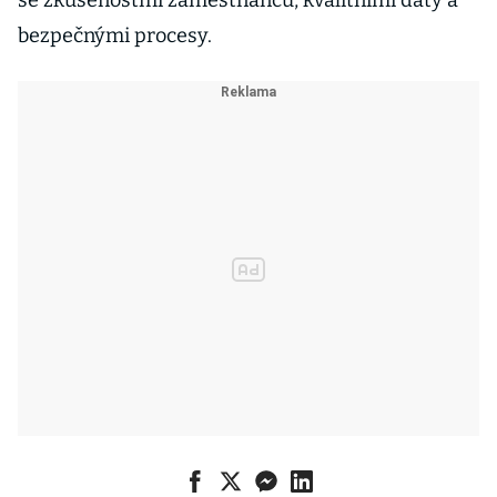
se zkušenostmi zaměstnanců, kvalitními daty a
bezpečnými procesy.