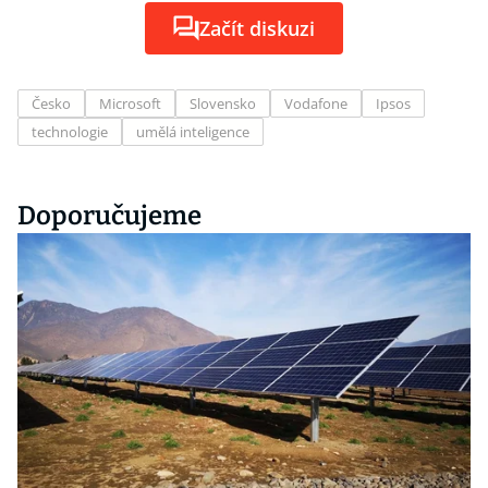
Začít diskuzi
Česko
Microsoft
Slovensko
Vodafone
Ipsos
technologie
umělá inteligence
Doporučujeme