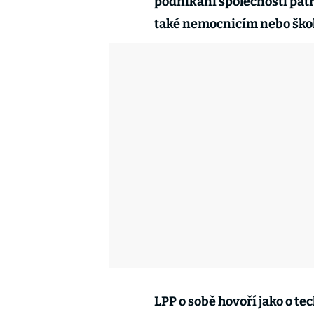
podnikání společnosti patř
také nemocnicím nebo ško
LPP o sobě hovoří jako o te