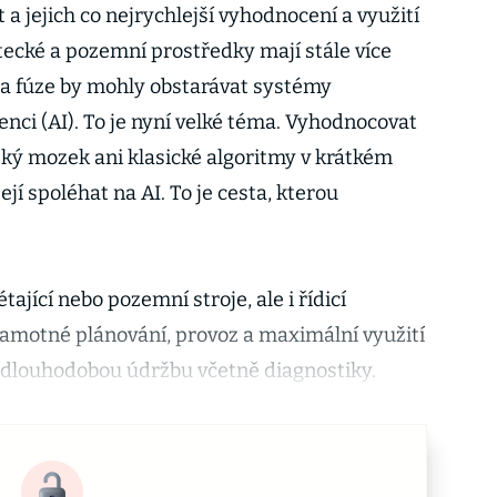
a jejich co nejrychlejší vyhodnocení a využití
tecké a pozemní prostředky mají stále více
í a fúze by mohly obstarávat systémy
nci (AI). To je nyní velké téma. Vyhodnocovat
ský mozek ani klasické algoritmy v krátkém
jí spoléhat na AI. To je cesta, kterou
ající nebo pozemní stroje, ale i řídicí
 samotné plánování, provoz a maximální využití
a dlouhodobou údržbu včetně diagnostiky.