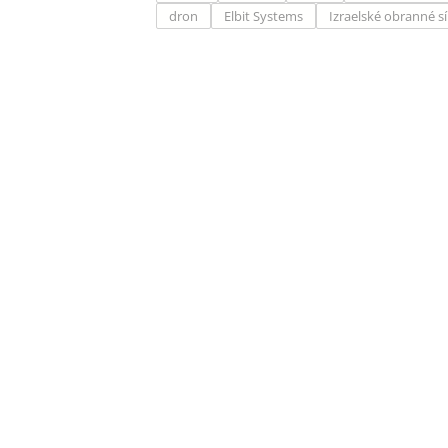
dron
Elbit Systems
Izraelské obranné sí