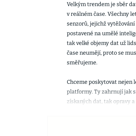
Velkým trendem je sběr dat 
v reálném čase. Všechny le
senzorů, jejichž vytěžován
postavené na umělé intelige
tak velké objemy dat už lid
čase neumějí, proto se muse
směřujeme.
Chceme poskytovat nejen lét
platformy. Ty zahrnují jak
získaných dat, tak opravy 