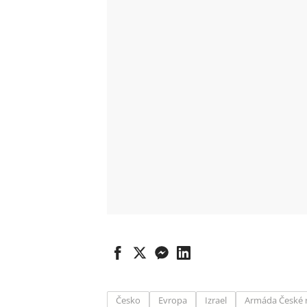
Česko
Evropa
Izrael
Armáda České 