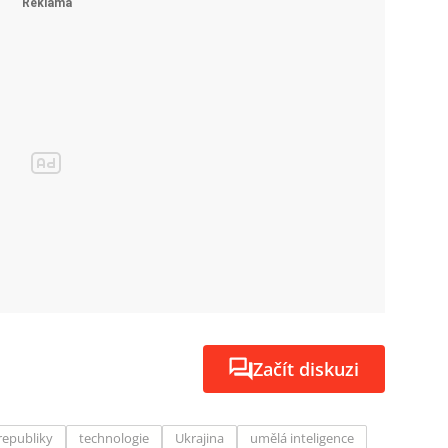
Začít diskuzi
republiky
technologie
Ukrajina
umělá inteligence