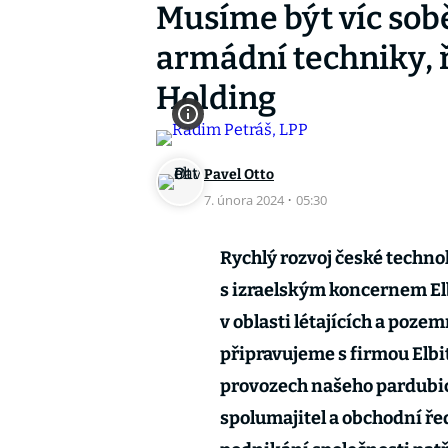
Musíme být víc sobě
armádní techniky, 
Holding
Pavel Otto
7. února 2024
·
05:30
Rychlý rozvoj české techno
s izraelským koncernem Elb
v oblasti létajících a poze
připravujeme s firmou Elbi
provozech našeho pardubick
spolumajitel a obchodní řed