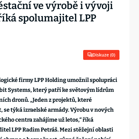
stační ve výrobě i vývoji
říká spolumajitel LPP
Diskuze (
0
)
logické firmy LPP Holding umožnil spolupráci
it Systems, který patří ke světovým lídrům
mních dronů. „Jeden z projektů, které
t, se týká izraelské armády. Výrobu v nových
ého centra zahájíme už letos,“ říká
itel LPP Radim Petráš. Mezi stěžejní oblasti