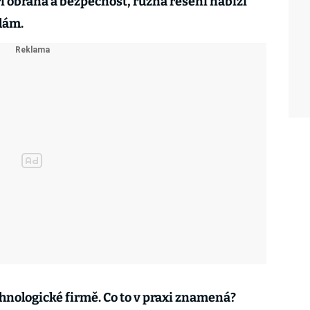
í obrana a bezpečnost, různá řešení nabízí
lám.
chnologické firmě. Co to v praxi znamená?