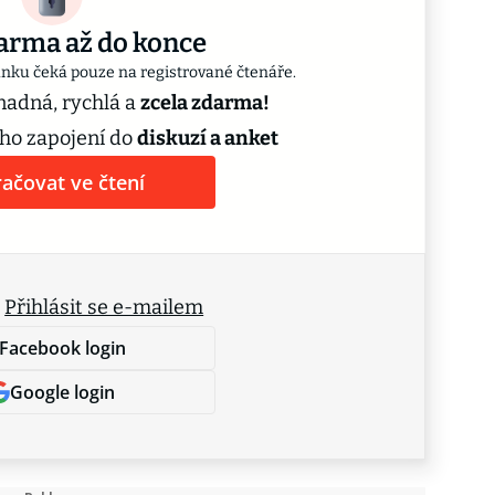
arma až do konce
ánku čeká pouze na registrované čtenáře.
snadná, rychlá a
zcela zdarma!
ho zapojení do
diskuzí a anket
ačovat ve čtení
.
Přihlásit se e-mailem
Facebook login
Google login