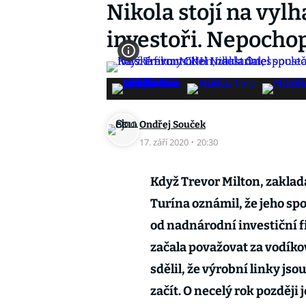
Nikola stojí na vylh
investoři. Nepochop
Ondřej Souček
17. září 2020
·
20:30
Když Trevor Milton, zaklada
Turína oznámil, že jeho spo
od nadnárodní investiční f
začala považovat za vodík
sdělil, že výrobní linky js
začít. O necelý rok později 