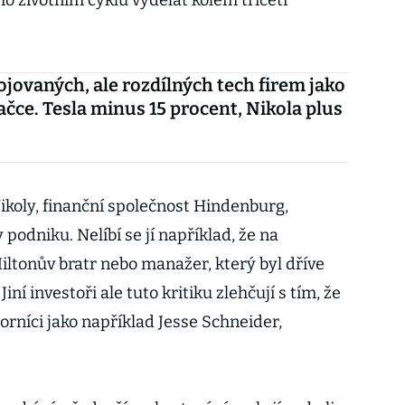
o životním cyklu vydělat kolem třiceti
ojovaných, ale rozdílných tech firem jako
čce. Tesla minus 15 procent, Nikola plus
Nikoly, finanční společnost Hindenburg,
podniku. Nelíbí se jí například, že na
iltonův bratr nebo manažer, který byl dříve
iní investoři ale tuto kritiku zlehčují s tím, že
borníci jako například Jesse Schneider,