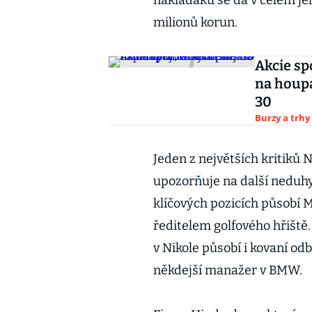
náklaďáku se dá v celém jeh
milionů korun.
Akcie sp
na houpa
30
Burzy a trhy
Jeden z největších kritiků 
upozorňuje na další neduhy 
klíčových pozicích působí M
ředitelem golfového hřiště. J
v Nikole působí i kovaní od
někdejší manažer v BMW.