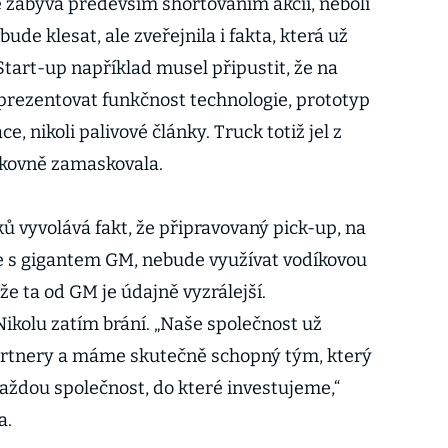
 zabývá především shortováním akcií, neboli
bude klesat, ale zveřejnila i fakta, která už
Start-up například musel připustit, že na
 prezentovat funkčnost technologie, prototyp
e, nikoli palivové články. Truck totiž jel z
šikovně zamaskovala.
ů vyvolává fakt, že připravovaný pick-up, na
e s gigantem GM, nebude využívat vodíkovou
že ta od GM je údajně vyzrálejší.
ikolu zatím brání. „Naše společnost už
rtnery a máme skutečně schopný tým, který
aždou společnost, do které investujeme,“
a.