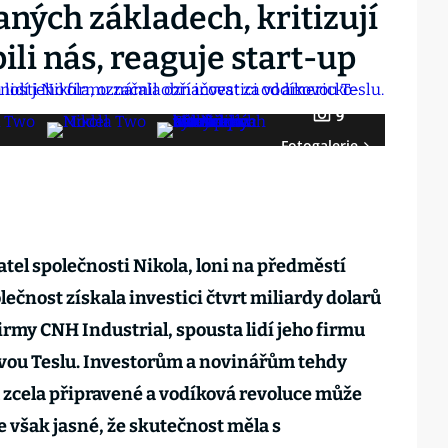
aných základech, kritizují
ili nás, reaguje start-up
9
Fotogalerie
tel společnosti Nikola, loni na předměstí
lečnost získala investici čtvrt miliardy dolarů
irmy CNH Industrial, spousta lidí jeho firmu
ovou Teslu. Investorům a novinářům tehdy
ou zcela připravené a vodíková revoluce může
je však jasné, že skutečnost měla s