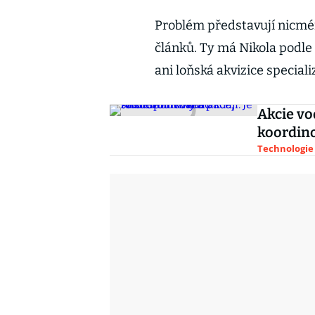
Problém představují nicmén
článků. Ty má Nikola podl
ani loňská akvizice specia
Akcie vo
koordino
Technologie