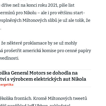
říve než na konci roku 2021, píše list
termínů pro Nikolu – ale i pro většinu start-
plněných Miltonových slibů je už ale tolik, že
.
, že některé proklamace by se už mohly
á prošetřit americká komise pro cenné papíry
vedlnosti.
lka General Motors se dohodla na
tví s výrobcem elektrických aut Nikola
nergetika
několika frontách. Kromě Miltonových tweetů