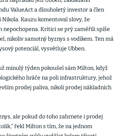
dřil například Jeff Ubben, zakladatel
du ValueAct a dlouholetý investor a člen
 Nikola. Kauzu komentoval slovy, že
n nepochopena. Kritici se prý zaměřili spíše
el, nikoliv samotný byznys s vodíkem. Ten má
sový potenciál, vysvětluje Ubben.
už minulý týden pokoušel sám Milton, když
logického hráče na poli infrastruktury, jehož
vším prodej paliva, nikoli prodej nákladních
znys, ale pokud do toho zahrnete i prodej
olik,“ řekl Milton s tím, že na jednom