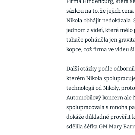
Firma Hindenburg, která se
sázkou na to, že jejich cena 
Nikola obhájit nedokázala. 
jednom z videí, které mělo
tahače poháněla jen gravitac
kopce, což firma ve videu 
Další otázky podle odborník
kterém Nikola spolupracuj
technologii od Nikoly, proto
Automobilový koncern ale N
spolupracovala s mnoha pa
dokáže důkladně prověřit k
sdělila šéfka GM Mary Barr