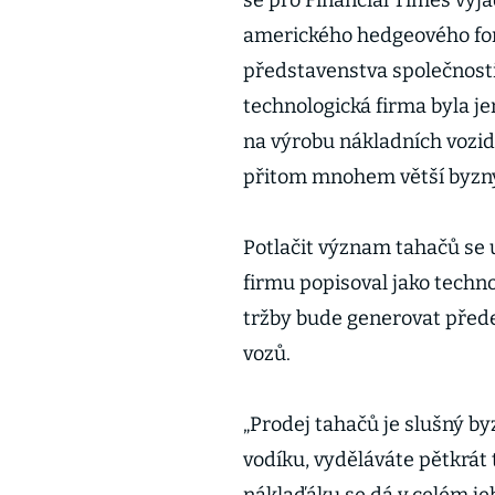
se pro Financial Times vyjá
amerického hedgeového fon
představenstva společnosti
technologická firma byla je
na výrobu nákladních vozid
přitom mnohem větší byzny
Potlačit význam tahačů se 
firmu popisoval jako techno
tržby bude generovat přede
vozů.
„Prodej tahačů je slušný by
vodíku, vyděláváte pětkrát t