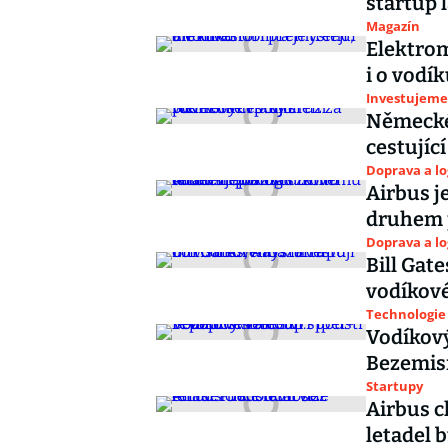
startup 
Magazín
Elektrom
i o vodí
Investujeme
Německé
cestující
Doprava a lo
Airbus j
druhem 
Doprava a lo
Bill Gat
vodíkov
Technologie
Vodíkový
Bezemisn
Startupy
Airbus ch
letadel 