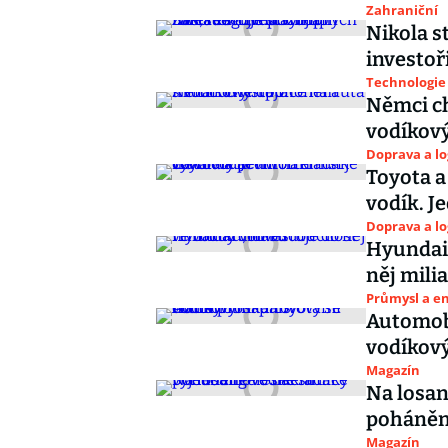
Zahraniční
Nikola s
investoř
Technologie
Němci ch
vodíko
Doprava a lo
Toyota a
vodík. J
Doprava a lo
Hyundai 
něj mili
Průmysl a e
Automobi
vodíkový
Magazín
Na losan
poháněn
Magazín