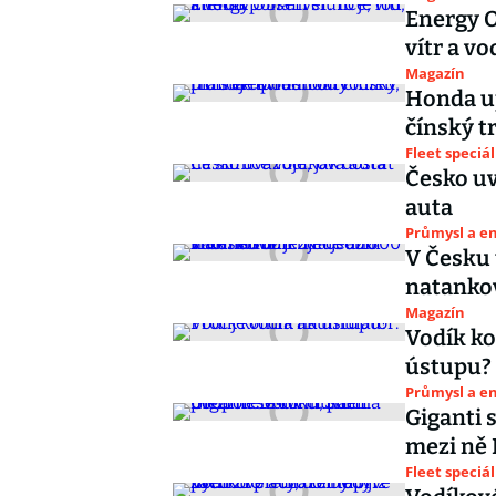
Energy O
vítr a vo
Magazín
Honda up
čínský t
Fleet speciál
Česko uv
auta
Průmysl a e
V Česku 
natankov
Magazín
Vodík ko
ústupu?
Průmysl a e
Giganti 
mezi ně 
Fleet speciál