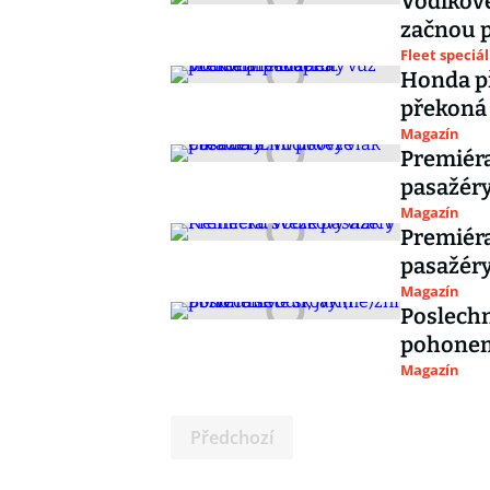
Vodíkové
začnou p
Fleet speciál
Honda p
překoná 
Magazín
Premiéra
pasažér
Magazín
Premiéra
pasažér
Magazín
Poslechn
pohone
Magazín
Předchozí