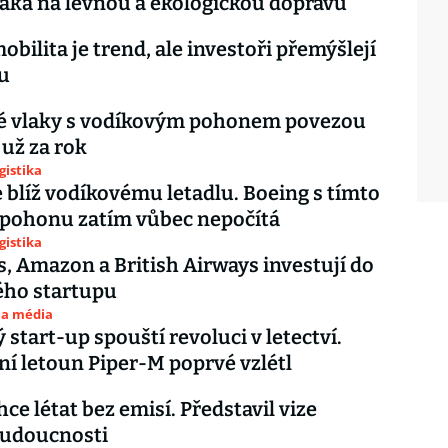
láká na levnou a ekologickou dopravu
obilita je trend, ale investoři přemýšlejí
ku
 vlaky s vodíkovým pohonem povezou
 už za rok
gistika
e blíž vodíkovému letadlu. Boeing s tímto
pohonu zatím vůbec nepočítá
gistika
es, Amazon a British Airways investují do
ého startupu
 a média
 start-up spouští revoluci v letectví.
í letoun Piper-M poprvé vzlétl
ce létat bez emisí. Představil vize
budoucnosti