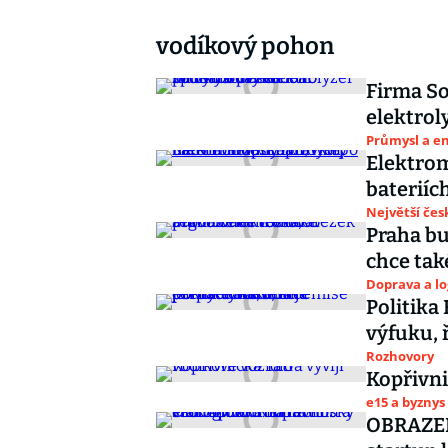
vodíkový pohon
Firma So
elektrol
Průmysl a e
Elektrom
bateriíc
Největší čes
Praha bu
chce tak
Doprava a lo
Politika
výfuku, 
Rozhovory
Kopřivni
e15 a byznys
OBRAZEM: