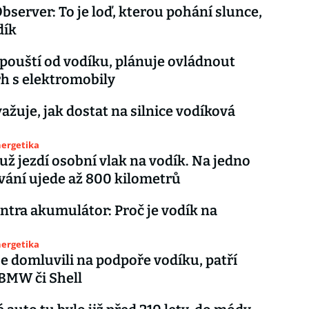
bserver: To je loď, kterou pohání slunce,
dík
ouští od vodíku, plánuje ovládnout
rh s elektromobily
ažuje, jak dostat na silnice vodíková
nergetika
už jezdí osobní vlak na vodík. Na jedno
ání ujede až 800 kilometrů
ntra akumulátor: Proč je vodík na
nergetika
se domluvili na podpoře vodíku, patří
BMW či Shell