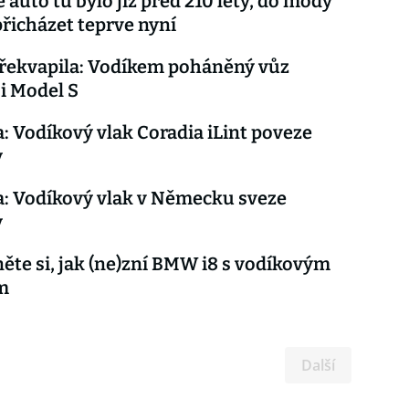
 auto tu bylo již před 210 lety, do módy
řicházet teprve nyní
řekvapila: Vodíkem poháněný vůz
i Model S
: Vodíkový vlak Coradia iLint poveze
y
: Vodíkový vlak v Německu sveze
y
ěte si, jak (ne)zní BMW i8 s vodíkovým
m
Další