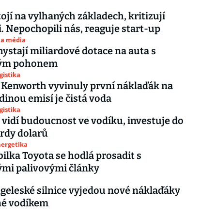
tojí na vylhaných základech, kritizují
i. Nepochopili nás, reaguje start-up
 a média
ystají miliardové dotace na auta s
vým pohonem
gistika
 Kenworth vyvinuly první náklaďák na
edinou emisí je čistá voda
gistika
vidí budoucnost ve vodíku, investuje do
ardy dolarů
nergetika
lka Toyota se hodlá prosadit s
mi palivovými články
geleské silnice vyjedou nové náklaďáky
é vodíkem