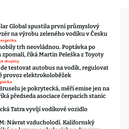
lar Global spustila první průmyslový
yzér na výrobu zeleného vodíku v Česku
nergetika
obily trh neovládnou. Poptávka po
h zpomalí, říká Martin Peleška z Toyoty
ké skupiny
de testovat autobus na vodík, regulovat
é provoz elektrokoloběžek
gistika
 Bruselu je pokrytecká, měří emise jen na
říká předseda asociace čerpacích stanic
cká Tatra vyvíjí vodíkové vozidlo
 Návrat vzducholodí. Kalifornský