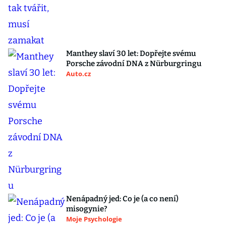
Manthey slaví 30 let: Dopřejte svému
Porsche závodní DNA z Nürburgringu
Auto.cz
Nenápadný jed: Co je (a co není)
misogynie?
Moje Psychologie