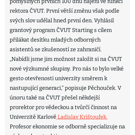
pomyslných prvních 100 dnů hájení ve funkci
rektora ČVUT. První větší změnu však podle
svých slov udělal hned první den. Vyhlásil
grantový program ČVUT Starting s cílem
přilákat desítku mladých odborných
asistentů se zkušeností ze zahraničí.
„Nabídli jsme jim možnost založit si na ČVUT
nové výzkumné skupiny. Pro nás to bylo velké
gesto otevřenosti univerzity směrem k
nastupující generaci,“ popisuje Pěchouček. V
únoru také na ČVUT přešel někdejší
prorektor pro vědeckou a tvůrčí činnost na
Univerzitě Karlově
Ladislav Krištoufek.
Profesor ekonomie se odborně specializuje na