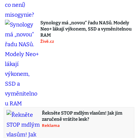
Synology má „novou“ řadu NASů. Modely
Neo+ lákají výkonem, SSD a vyměnitelnou
RAM
Živě.cz
Řekněte STOP mdlým vlasům! Jak jim
zaručeně vrátíte lesk?
Reklama