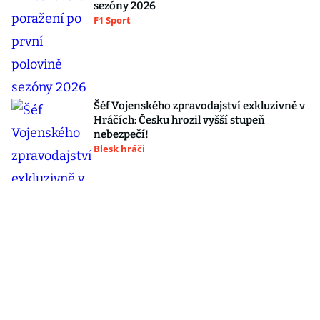
sezóny 2026
F1 Sport
Šéf Vojenského zpravodajství exkluzivně v
Hráčích: Česku hrozil vyšší stupeň
nebezpečí!
Blesk hráči