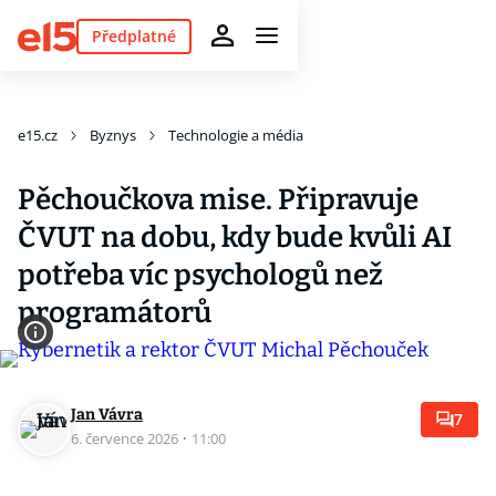
Předplatné
e15.cz
Byznys
Technologie a média
Pěchoučkova mise. Připravuje
ČVUT na dobu, kdy bude kvůli AI
potřeba víc psychologů než
programátorů
Jan Vávra
7
6. července 2026
·
11:00