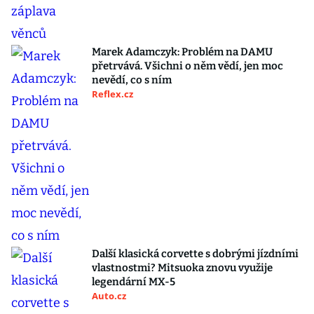
Marek Adamczyk: Problém na DAMU
přetrvává. Všichni o něm vědí, jen moc
nevědí, co s ním
Reflex.cz
Další klasická corvette s dobrými jízdními
vlastnostmi? Mitsuoka znovu využije
legendární MX-5
Auto.cz