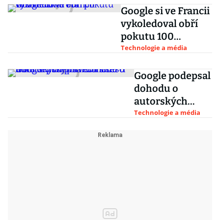
Google si ve Francii
vykoledoval obří
pokutu 100
milionů eur
Technologie a média
Google podepsal
dohodu o
autorských
právech s šesti
Technologie a média
francouzskými
novinami