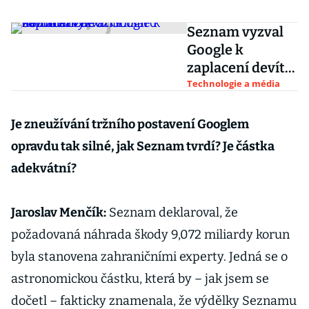
Seznam vyzval
Google k
zaplacení devíti
miliard korun za
Technologie a média
zneužití
dominance
Je zneužívání tržního postavení Googlem
opravdu tak silné, jak Seznam tvrdí? Je částka
adekvátní?
Jaroslav Menčík:
Seznam deklaroval, že
požadovaná náhrada škody 9,072 miliardy korun
byla stanovena zahraničními experty. Jedná se o
astronomickou částku, která by – jak jsem se
dočetl – fakticky znamenala, že výdělky Seznamu