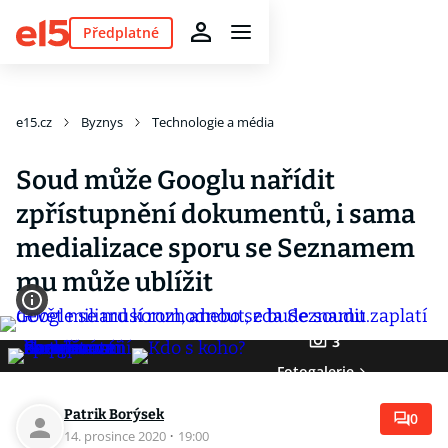
Předplatné
e15.cz
Byznys
Technologie a média
Soud může Googlu nařídit
zpřístupnění dokumentů, i sama
medializace sporu se Seznamem
mu může ublížit
3
Fotogalerie
Patrik Borýsek
0
14. prosince 2020
·
19:00