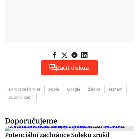
Začít diskuzi
Evropská komise
Apple
Google
žaloba
seznam
soudní řízení
Doporučujeme
Potenciální zachránce Soleku zrušil