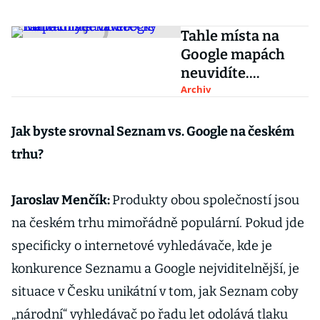
Tahle místa na
Google mapách
neuvidíte.
Nahradily je
Archiv
čtverečky
Jak byste srovnal Seznam vs. Google na českém
trhu?
Jaroslav Menčík:
Produkty obou společností jsou
na českém trhu mimořádně populární. Pokud jde
specificky o internetové vyhledávače, kde je
konkurence Seznamu a Google nejviditelnější, je
situace v Česku unikátní v tom, jak Seznam coby
„národní“ vyhledávač po řadu let odolává tlaku