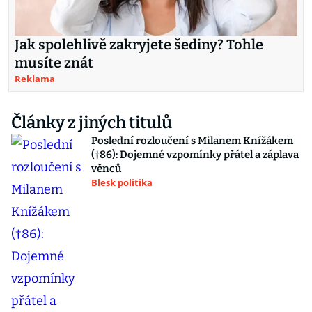
Jak spolehlivě zakryjete šediny? Tohle
musíte znát
Reklama
Články z jiných titulů
Poslední rozloučení s Milanem Knížákem
(†86): Dojemné vzpomínky přátel a záplava
věnců
Blesk politika