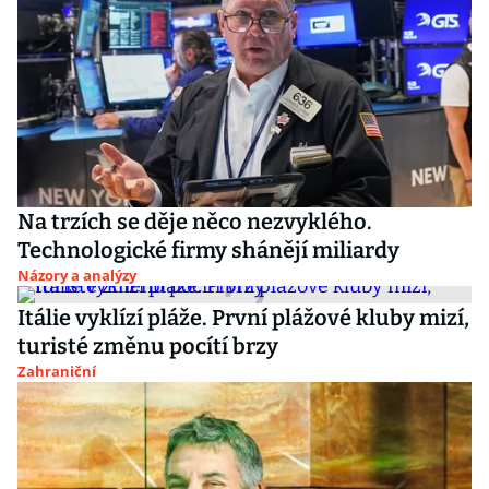
Na trzích se děje něco nezvyklého.
Technologické firmy shánějí miliardy
Názory a analýzy
Itálie vyklízí pláže. První plážové kluby mizí,
turisté změnu pocítí brzy
Zahraniční