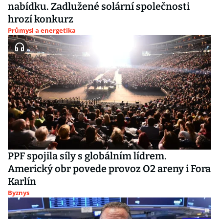
nabídku. Zadlužené solární společnosti
hrozí konkurz
Průmysl a energetika
PPF spojila síly s globálním lídrem.
Americký obr povede provoz O2 areny i Fora
Karlín
Byznys