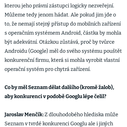
kterou jeho právní zástupci logicky nezveřejní.
Můžeme tedy jenom hádat. Ale pokud jim jde o
to, že nemají stejný přístup do mobilních zařízení
s operačním systémem Android, částka by mohla
být adekvátní. Otázkou zůstává, proč by tvůrce
Androidu (Google) měl do svého systému pouštět
konkurenční firmu, která si mohla vyrobit vlastní
operační systém pro chytrá zařízení.
Co by měl Seznam dělat dalšího (kromě žalob),
aby konkurenci v podobě Googlu lépe čelil?
Jaroslav Menčík:
Z dlouhodobého hlediska může
Seznam v tvrdé konkurenci Googlu ale i jiných