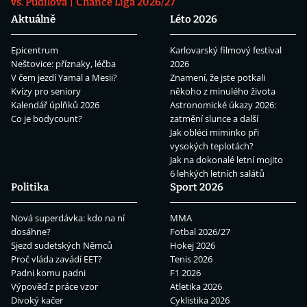
vs. Pudilová
Chance Liga 2026/27
Aktuálně
Léto 2026
Epicentrum
Karlovarský filmový festival
Neštovice: příznaky, léčba
2026
V čem jezdí Yamal a Mesii?
Znamení, že jste potkali
Kvízy pro seniory
někoho z minulého života
Kalendář úplňků 2026
Astronomické úkazy 2026:
Co je bodycount?
zatmění slunce a další
Jak obléci miminko při
vysokých teplotách?
Jak na dokonalé letní mojito
6 lehkých letních salátů
Politika
Sport 2026
Nová superdávka: kdo na ní
MMA
dosáhne?
Fotbal 2026/27
Sjezd sudetských Němců
Hokej 2026
Proč vláda zavádí EET?
Tenis 2026
Padni komu padni
F1 2026
Výpověď z práce vzor
Atletika 2026
Divoký kačer
Cyklistika 2026