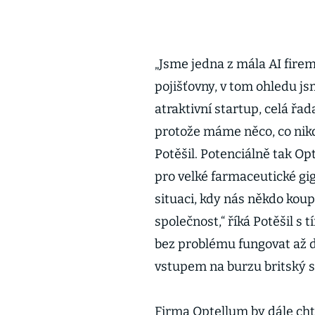
„Jsme jedna z mála AI firem
pojišťovny, v tom ohledu js
atraktivní startup, celá řa
protože máme něco, co nik
Potěšil. Potenciálně tak O
pro velké farmaceutické gig
situaci, kdy nás někdo koup
společnost,“ říká Potěšil s 
bez problému fungovat až d
vstupem na burzu britský 
Firma Optellum by dále chtě