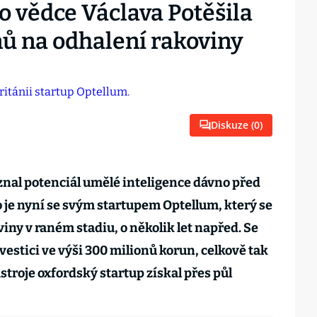
o vědce Václava Potěšila
nů na odhalení rakoviny
Diskuze (
0
)
znal potenciál umělé inteligence dávno před
o je nyní se svým startupem Optellum, který se
iny v raném stadiu, o několik let napřed. Se
estici ve výši 300 milionů korun, celkově tak
troje oxfordský startup získal přes půl