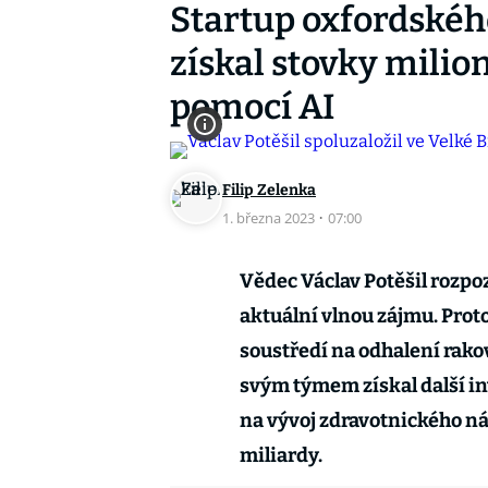
Startup oxfordskéh
získal stovky milio
pomocí AI
Filip Zelenka
1. března 2023
·
07:00
Vědec Václav Potěšil rozpo
aktuální vlnou zájmu. Prot
soustředí na odhalení rakov
svým týmem získal další inv
na vývoj zdravotnického nás
miliardy.