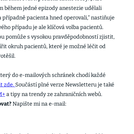
m během jedné epizody anestezie udělali
a případně pacienta hned operovali,“ nastiňuje
ého případu je ale klíčová volba pacientů.
u pomůže s vysokou pravděpodobností zjistit,
ířit okruh pacientů, které je možné léčit od
Potěšil.
terý do e-mailových schránek chodí každé
t zde.
Součástí plné verze Newsletteru je také
M+
a tipy na trendy ze zahraničních webů.
ovat?
Napište mi na e-mail: