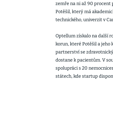
zemře na ni až 90 procent p
Potěšil, který má akademi
technického, univerzit v C
Optellum získalo na další r
korun, které Potěšil a jeho 
partnerství se zdravotnick
dostane k pacientům. V s
spolupráci s 20 nemocnicem
státech, kde startup dispo