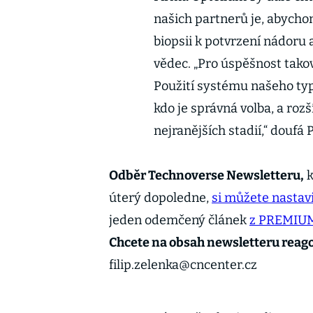
našich partnerů je, abycho
biopsii k potvrzení nádoru 
vědec. „Pro úspěšnost takov
Použití systému našeho typ
kdo je správná volba, a rozš
nejranějších stadií,“ doufá 
Odběr Technoverse Newsletteru,
k
úterý dopoledne,
si můžete nastavi
jeden odemčený článek
z PREMIU
Chcete na obsah newsletteru reag
filip.zelenka@cncenter.cz