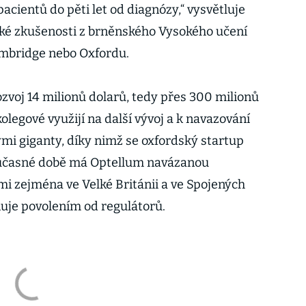
acientů do pěti let od diagnózy,“ vysvětluje
cké zkušenosti z brněnského Vysokého učení
ambridge nebo Oxfordu.
ozvoj 14 milionů dolarů, tedy přes 300 milionů
kolegové využijí na další vývoj a k navazování
ými giganty, díky nimž se oxfordský startup
oučasné době má Optellum navázanou
i zejména ve Velké Británii a ve Spojených
nuje povolením od regulátorů.