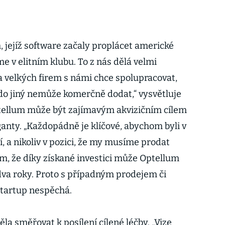
, jejíž software začaly proplácet americké
me v elitním klubu. To z nás dělá velmi
da velkých firem s námi chce spolupracovat,
do jiný nemůže komerčně dodat,“ vysvětluje
ptellum může být zajímavým akvizičním cílem
anty. „Každopádně je klíčové, abychom byli v
í, a nikoliv v pozici, že my musíme prodat
tím, že díky získané investici může Optellum
va roky. Proto s případným prodejem či
startup nespěchá.
la směřovat k posílení cílené léčby. „Vize