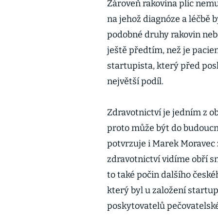
Zároveň rakovina plic nemu
na jehož diagnóze a léčbě by
podobné druhy rakovin nebo
ještě předtím, než je pacie
startupista, který před po
největší podíl.
Zdravotnictví je jedním z ob
proto může být do budoucn
potvrzuje i Marek Moravec z
zdravotnictví vidíme obří s
to také počin dalšího české
který byl u založení startup
poskytovatelů pečovatelské