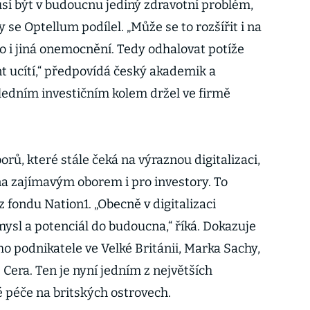
sí být v budoucnu jediný zdravotní problém,
 se Optellum podílel. „Může se to rozšířit i na
 i jiná onemocnění. Tedy odhalovat potíže
nt ucítí,“ předpovídá český akademik a
sledním investičním kolem držel ve firmě
orů, které stále čeká na výraznou digitalizaci,
a zajímavým oborem i pro investory. To
 fondu Nation1. „Obecně v digitalizaci
mysl a potenciál do budoucna,“ říká. Dokazuje
ho podnikatele ve Velké Británii, Marka Sachy,
 Cera. Ten je nyní jedním z největších
 péče na britských ostrovech.