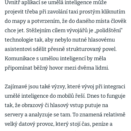
Uvnitř aplikací se umělá inteligence může
projevit třeba při zavolání taxi prostým kliknutím
do mapy a potvrzením, že do daného místa člověk
chce jet. Stěžejním cílem vývojářů je „polidštění“
technologie tak, aby nebylo nutné hlasovému
asistentovi sdělit přesně strukturovaný povel.
Komunikace s umělou inteligencí by měla
připomínat běžný hovor mezi dvěma lidmi.
Zajímavé jsou také výzvy, které vývoj při integraci
umělé inteligence do mobilů řeší. Dnes to funguje
tak, že obrazový či hlasový vstup putuje na
servery a analyzuje se tam. To znamená relativně
velký datový provoz, který stojí čas, peníze a