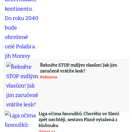
Řekněte STOP mdlým vlasům! Jak jim
zaručeně vrátíte lesk?
Reklama
Liga očima fanoušků: Chorého ve Slavii
zpět nechtějí, sestava Plzně vytažená z
klobouku
iSport.cz