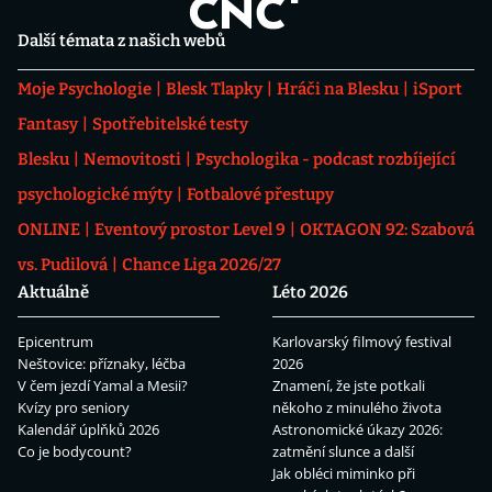
Další témata z našich webů
Moje Psychologie
Blesk Tlapky
Hráči na Blesku
iSport
Fantasy
Spotřebitelské testy
Blesku
Nemovitosti
Psychologika - podcast rozbíjející
psychologické mýty
Fotbalové přestupy
ONLINE
Eventový prostor Level 9
OKTAGON 92: Szabová
vs. Pudilová
Chance Liga 2026/27
Aktuálně
Léto 2026
Epicentrum
Karlovarský filmový festival
Neštovice: příznaky, léčba
2026
V čem jezdí Yamal a Mesii?
Znamení, že jste potkali
Kvízy pro seniory
někoho z minulého života
Kalendář úplňků 2026
Astronomické úkazy 2026:
Co je bodycount?
zatmění slunce a další
Jak obléci miminko při