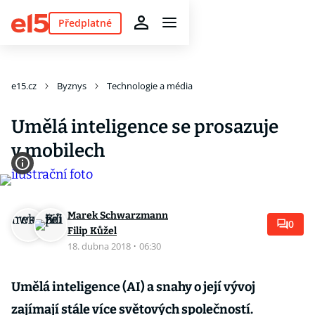
Předplatné
e15.cz
Byznys
Technologie a média
Umělá inteligence se prosazuje
v mobilech
Marek Schwarzmann
0
Filip Kůžel
18. dubna 2018
·
06:30
Umělá inteligence (AI) a snahy o její vývoj
zajímají stále více světových společností.