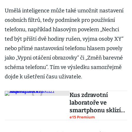
Umělá inteligence může také umožnit nastavení
osobních filtrů, tedy podmínek pro používání
telefonu, například hlasovým povelem „Nechci
teď být příští dvě hodiny rušen, vyjma osoby XY“
nebo přímé nastavování telefonu hlasem povely
jako „Vypni otáčení obrazovky“ či „Změň barevné
schéma telefonu“. Tím ve výsledku samozřejmě
dojde k ušetření času uživatele.
Kus zdravotní
laboratoře ve
smartphonu sklízí
úspěch
e15 Premium