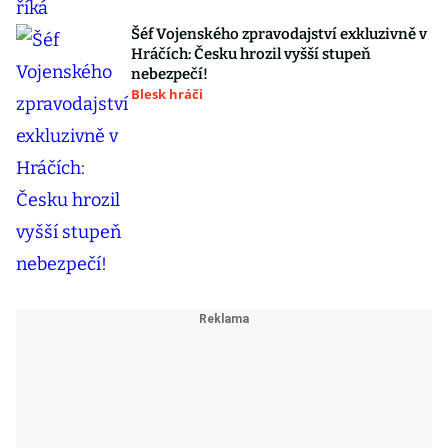
Šéf Vojenského zpravodajství exkluzivně v
Hráčích: Česku hrozil vyšší stupeň
nebezpečí!
Blesk hráči