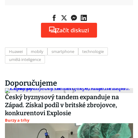
Začít diskuzi
Huawei
mobily
smartphone
technologie
umělá inteligence
Doporučujeme
Český byznysový tandem expanduje na
Západ. Získal podíl v britské zbrojovce,
konkurentovi Explosie
Burzy a trhy