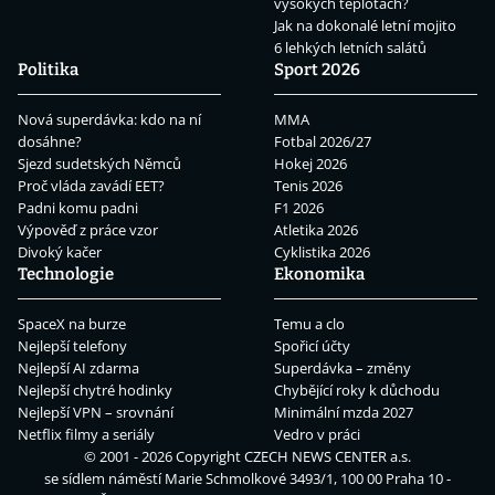
vysokých teplotách?
Jak na dokonalé letní mojito
6 lehkých letních salátů
Politika
Sport 2026
Nová superdávka: kdo na ní
MMA
dosáhne?
Fotbal 2026/27
Sjezd sudetských Němců
Hokej 2026
Proč vláda zavádí EET?
Tenis 2026
Padni komu padni
F1 2026
Výpověď z práce vzor
Atletika 2026
Divoký kačer
Cyklistika 2026
Technologie
Ekonomika
SpaceX na burze
Temu a clo
Nejlepší telefony
Spořicí účty
Nejlepší AI zdarma
Superdávka – změny
Nejlepší chytré hodinky
Chybějící roky k důchodu
Nejlepší VPN – srovnání
Minimální mzda 2027
Netflix filmy a seriály
Vedro v práci
© 2001 - 2026 Copyright
CZECH NEWS CENTER a.s.
se sídlem náměstí Marie Schmolkové 3493/1, 100 00 Praha 10 -