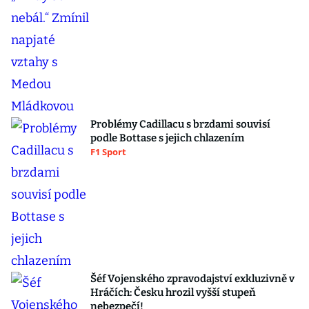
Problémy Cadillacu s brzdami souvisí
podle Bottase s jejich chlazením
F1 Sport
Šéf Vojenského zpravodajství exkluzivně v
Hráčích: Česku hrozil vyšší stupeň
nebezpečí!