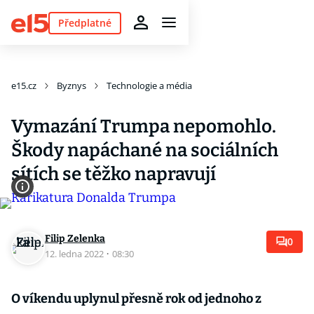
Předplatné
e15.cz
Byznys
Technologie a média
Vymazání Trumpa nepomohlo.
Škody napáchané na sociálních
sítích se těžko napravují
Filip Zelenka
0
12. ledna 2022
·
08:30
O víkendu uplynul přesně rok od jednoho z