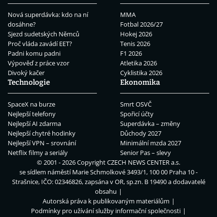
Nová superdávka: kdo na ní
MMA
dosáhne?
Fotbal 2026/27
Sjezd sudetských Němců
Hokej 2026
Proč vláda zavádí EET?
Tenis 2026
Padni komu padni
F1 2026
Výpověď z práce vzor
Atletika 2026
Divoký kačer
Cyklistika 2026
Technologie
Ekonomika
SpaceX na burze
Smrt OSVČ
Nejlepší telefony
Spořicí účty
Nejlepší AI zdarma
Superdávka – změny
Nejlepší chytré hodinky
Důchody 2027
Nejlepší VPN – srovnání
Minimální mzda 2027
Netflix filmy a seriály
Senior Pas – slevy
© 2001 - 2026 Copyright
CZECH NEWS CENTER a.s.
se sídlem náměstí Marie Schmolkové 3493/1, 100 00 Praha 10 -
Strašnice, IČO: 02346826, zapsána v OR, sp.zn. B 19490 a dodavatelé
obsahu
Autorská práva k publikovaným materiálům
Podmínky pro užívání služby informační společnosti