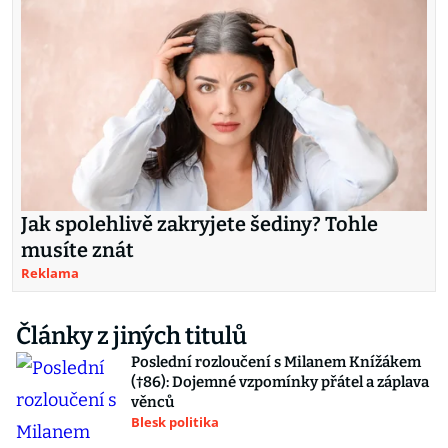
Jak spolehlivě zakryjete šediny? Tohle
musíte znát
Reklama
Články z jiných titulů
Poslední rozloučení s Milanem Knížákem
(†86): Dojemné vzpomínky přátel a záplava
věnců
Blesk politika