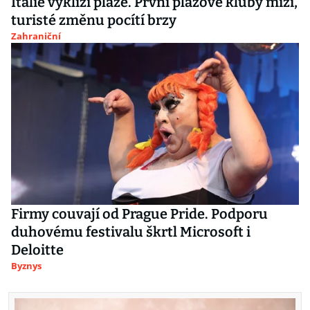
Itálie vyklízí pláže. První plážové kluby mizí,
turisté změnu pocítí brzy
Zahraniční
Firmy couvají od Prague Pride. Podporu
duhovému festivalu škrtl Microsoft i
Deloitte
Byznys