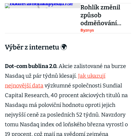
Rohlík změnil
způsob
odměňování
kurýrů, ti se
Byznys
bouří na
Výběr z internetu 🌍
sociálních sítích
Dot-com bublina 2.0.
Akcie zalistované na burze
Nasdaq už pár týdnů klesají.
Jak ukazují
nejnovější data
výzkumné společnosti Sundial
Capital Research, 40 procent akciových titulů na
Nasdaqu má poloviční hodnotu oproti jejich
nejvyšší ceně za posledních 52 týdnů. Navzdory
tomu Nasdaq index od loňského března vyrostl o
19 procent, což mají na svědomí zejména