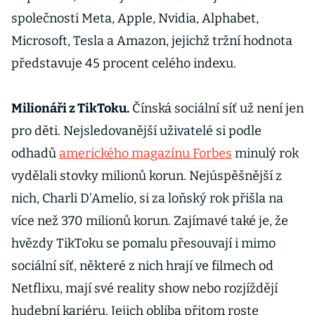
společnosti Meta, Apple, Nvidia, Alphabet,
Microsoft, Tesla a Amazon, jejichž tržní hodnota
představuje 45 procent celého indexu.
Milionáři z TikToku.
Čínská sociální síť už není jen
pro děti. Nejsledovanější uživatelé si podle
odhadů
amerického magazínu Forbes
minulý rok
vydělali stovky milionů korun. Nejúspěšnější z
nich, Charli D’Amelio, si za loňský rok přišla na
více než 370 milionů korun. Zajímavé také je, že
hvězdy TikToku se pomalu přesouvají i mimo
sociální síť, některé z nich hrají ve filmech od
Netflixu, mají své reality show nebo rozjíždějí
hudební kariéru. Jejich obliba přitom roste