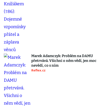
Marek Adamczyk: Problém na DAMU
přetrvává. Všichni o něm vědí, jen moc
nevědí, co s ním
Reflex.cz