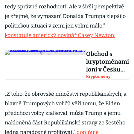
tedy správné rozhodnutí. Ale v širší perspektivě
je zřejmé, že vymazání Donalda Trumpa zlepšilo
politickou situaci v zemi jen velmi málo,“
konstatuje americký novinář Casey Newton.
Obchod s
kryptoměnami
loni v Česku
vzkvétal.
Kryptoměny
Vzrostl o
čtvrtinu na
„Z toho, že obrovské množství republikánských, a
téměř pět
hlavně Trumpových voličů věří tomu, že Biden
miliard korun
předchozí volby zfalšoval, může Trump a jemu
nakloněná část Republikánské strany ze šestého
ledna paradoxně profitovat,“
doplňuje