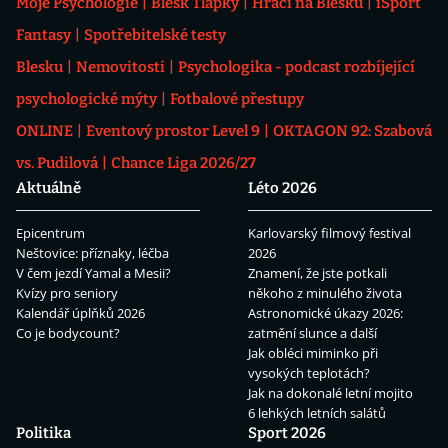
Moje Psychologie
Blesk Tlapky
Hráči na Blesku
iSport
Fantasy
Spotřebitelské testy
Blesku
Nemovitosti
Psychologika - podcast rozbíjející
psychologické mýty
Fotbalové přestupy
ONLINE
Eventový prostor Level 9
OKTAGON 92: Szabová
vs. Pudilová
Chance Liga 2026/27
Aktuálně
Léto 2026
Epicentrum
Karlovarský filmový festival
Neštovice: příznaky, léčba
2026
V čem jezdí Yamal a Mesii?
Znamení, že jste potkali
Kvízy pro seniory
někoho z minulého života
Kalendář úplňků 2026
Astronomické úkazy 2026:
Co je bodycount?
zatmění slunce a další
Jak obléci miminko při
vysokých teplotách?
Jak na dokonalé letní mojito
6 lehkých letních salátů
Politika
Sport 2026