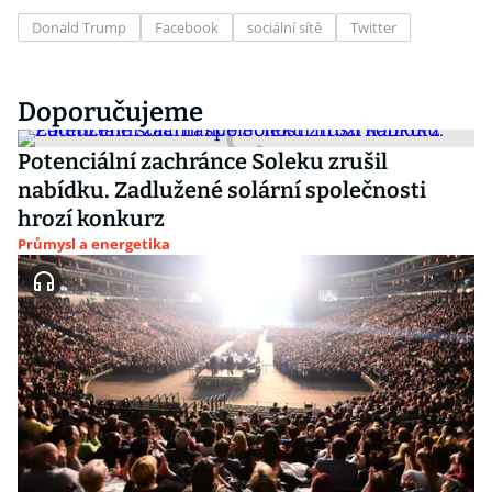
Donald Trump
Facebook
sociální sítě
Twitter
Doporučujeme
Potenciální zachránce Soleku zrušil
nabídku. Zadlužené solární společnosti
hrozí konkurz
Průmysl a energetika