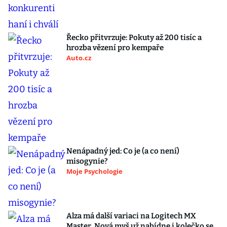
Řecko přitvrzuje: Pokuty až 200 tisíc a
hrozba vězení pro kempaře
Auto.cz
Nenápadný jed: Co je (a co není)
misogynie?
Moje Psychologie
Alza má další variaci na Logitech MX
Master. Nová myš už nabídne i kolečko se