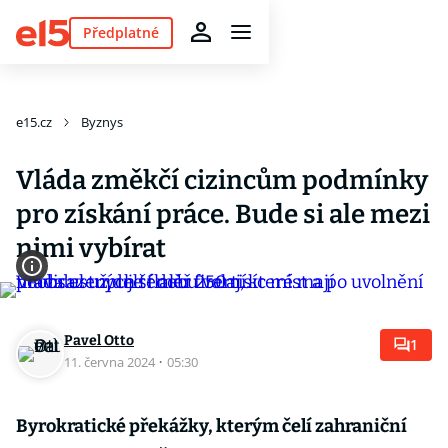
Předplatné
e15.cz
Byznys
Vláda změkčí cizincům podmínky
pro získání práce. Bude si ale mezi
nimi vybírat
Pavel Otto
1
11. června 2024
·
05:30
Byrokratické překážky, kterým čelí zahraniční