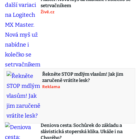
setrvačníkem
Živě.cz
Řekněte STOP mdlým vlasům! Jak jim
zaručeně vrátíte lesk?
Reklama
Deniova cesta: Sochůrek do základu a
slávistická stoperská klika. Ukáže i na
Chorého?