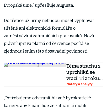
Evropské unie,“ upřesňuje Augusta.
Do třetice už firmy nebudou muset vyplňovat
tištěné ani elektronické formuláře o
zaměstnávání zahraničních pracovníků. Nová
právní úprava platná od července počítá se
zjednodušením této dosavadní povinnosti.
Téma strachu z
uprchlíků se
vrací. Ti z roku
2015 si přitom
Názory a analýzy
v Německu
vedou dobře
„Potřebujeme odstranit hlavně byrokratické
bariéry, aby k nám lidé ze zahraničí mohli