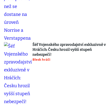
Šéf Vojenského zpravodajství exkluzivně v
Hráčích: Česku hrozil vyšší stupeň
nebezpečí!
Blesk hráči