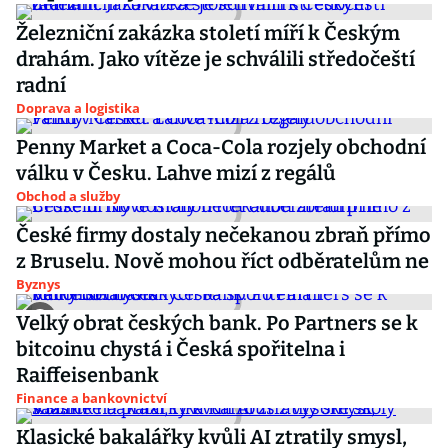
Železniční zakázka století míří k Českým
drahám. Jako vítěze je schválili středočeští
radní
Doprava a logistika
Penny Market a Coca-Cola rozjely obchodní
válku v Česku. Lahve mizí z regálů
Obchod a služby
České firmy dostaly nečekanou zbraň přímo
z Bruselu. Nově mohou říct odběratelům ne
Byznys
Velký obrat českých bank. Po Partners se k
bitcoinu chystá i Česká spořitelna i
Raiffeisenbank
Finance a bankovnictví
Klasické bakalářky kvůli AI ztratily smysl,