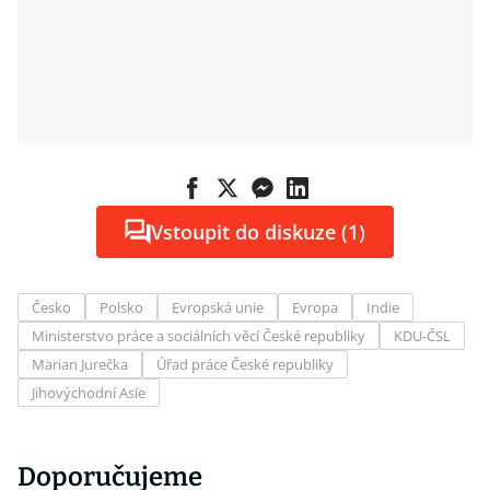
Vstoupit do diskuze (1)
Česko
Polsko
Evropská unie
Evropa
Indie
Ministerstvo práce a sociálních věcí České republiky
KDU-ČSL
Marian Jurečka
Úřad práce České republiky
Jihovýchodní Asie
Doporučujeme