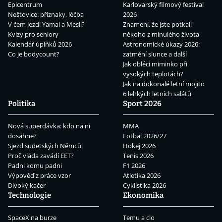
Epicentrum
Karlovarský filmový festival
Neštovice: příznaky, léčba
2026
V čem jezdí Yamal a Mesii?
Znamení, že jste potkali
Kvízy pro seniory
někoho z minulého života
Kalendář úplňků 2026
Astronomické úkazy 2026:
Co je bodycount?
zatmění slunce a další
Jak obléci miminko při
vysokých teplotách?
Jak na dokonalé letní mojito
6 lehkých letních salátů
Politika
Sport 2026
Nová superdávka: kdo na ní
MMA
dosáhne?
Fotbal 2026/27
Sjezd sudetských Němců
Hokej 2026
Proč vláda zavádí EET?
Tenis 2026
Padni komu padni
F1 2026
Výpověď z práce vzor
Atletika 2026
Divoký kačer
Cyklistika 2026
Technologie
Ekonomika
SpaceX na burze
Temu a clo