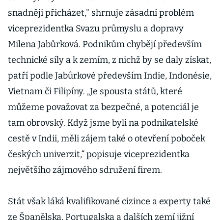
snadněji přicházet," shrnuje zásadní problém
viceprezidentka Svazu průmyslu a dopravy
Milena Jabůrková. Podnikům chybějí především
technické síly a k zemím, z nichž by se daly získat,
patří podle Jabůrkové především Indie, Indonésie,
Vietnam či Filipíny. „Je spousta států, které
můžeme považovat za bezpečné, a potenciál je
tam obrovský. Když jsme byli na podnikatelské
cestě v Indii, měli zájem také o otevření poboček
českých univerzit,“ popisuje viceprezidentka
největšího zájmového sdružení firem.
Stát však láká kvalifikované cizince a experty také
ze Španělska, Portugalska a dalších zemí jižní