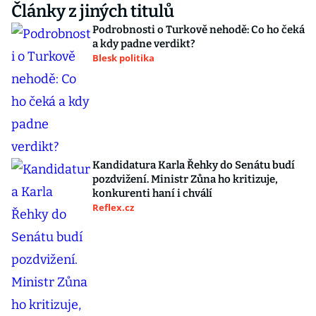
Články z jiných titulů
Podrobnosti o Turkově nehodě: Co ho čeká
a kdy padne verdikt?
Blesk politika
Kandidatura Karla Řehky do Senátu budí
pozdvižení. Ministr Zůna ho kritizuje,
konkurenti haní i chválí
Reflex.cz